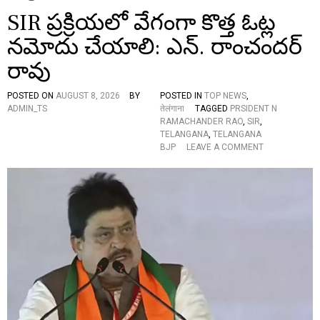
SIR ప్రక్రియలో వేగంగా కొత్త ఓట్ల
నమోదు చేయాలి: ఎన్. రాంచందర్
రావు
POSTED ON
AUGUST 8, 2026
BY
POSTED IN
TOP NEWS
,
ADMIN_TS
तेलंगाना
TAGGED
PRSIDENT N
RAMACHANDER RAO
,
SIR
,
TELANGANA
,
TELANGANA
O
BJP
LEAVE A COMMENT
N
S
I
R
ప్ర
క్రి
య
లో
వే
గం
గా
కొ
త్త