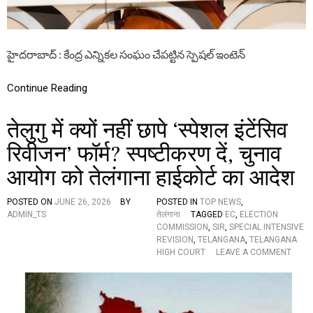
కొ
డం
గ
ల్
హైదరాబాద్ : కేంద్ర ఎన్నికల సంఘం చేపట్టిన స్పెషల్ ఇంటెన్
లో
రే
వం
Continue Reading
త్
రే
तेलुगु में क्यों नहीं छापे ‘स्पेशल इंटेंसिव
డ్డీ
గె
रिवीजन’ फॉर्म? स्पष्टीकरण दें, चुनाव
లు
పు
आयोग को तेलंगाना हाईकोर्ट का आदेश
:
తె
లం
POSTED ON
JUNE 26, 2026
BY
POSTED IN
TOP NEWS
,
గా
ADMIN_TS
तेलंगाना
TAGGED
EC
,
ELECTION
ణ
COMMISSION
,
SIR
,
SPECIAL INTENSIVE
ర
REVISION
,
TELANGANA
,
TELANGANA
క్ష
O
HIGH COURT
LEAVE A COMMENT
ణ
N
సే
ते
న
लु
చీ
गु
ఫ్