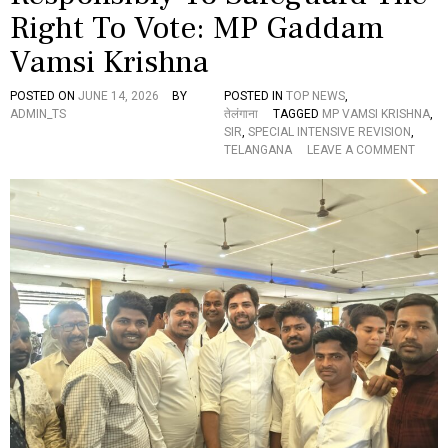
र
Right To Vote: MP Gaddam
ण
दें
Vamsi Krishna
,
चु
ना
POSTED ON
JUNE 14, 2026
BY
POSTED IN
TOP NEWS
,
व
ADMIN_TS
तेलंगाना
TAGGED
MP VAMSI KRISHNA
,
आ
SIR
,
SPECIAL INTENSIVE REVISION
,
यो
O
TELANGANA
LEAVE A COMMENT
ग
N
को
E
ते
V
लं
E
गा
R
ना
Y
हा
P
ई
A
को
R
र्ट
T
का
Y
आ
W
दे
O
श
R
K
E