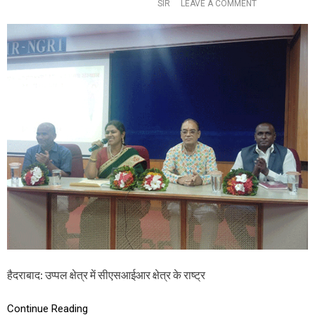
O
SIR
LEAVE A COMMENT
E
N
G
रा
U
ष्ट्री
A
य
R
भू
D
भौ
T
ति
H
की
E
य
R
वै
I
ज्ञा
G
नि
H
क
T
अ
T
नु
O
सं
V
धा
O
न
T
सं
E
स्था
:
न
M
हैदराबाद: उप्पल क्षेत्र में सीएसआईआर क्षेत्र के राष्ट्र
में
P
हिं
G
दी
Continue Reading
A