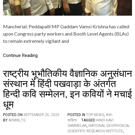
R
M
U
S
T
Mancherial: Peddapalli MP Gaddam Vamsi Krishna has called
W
upon Congress party workers and Booth Level Agents (BLAs)
O
to remain extremely vigilant and
R
K
R
Continue Reading
E
S
P
राष्ट्रीय भूभौतिकीय वैज्ञानिक अनुसंधान
O
N
संस्थान में हिंदी पखवाड़ा के अंतर्गत
S
I
हिन्दी कवि सम्मेलन, इन कवियों ने मचाई
B
L
धूम
Y
T
POSTED ON
SEPTEMBER 26, 2025
POSTED IN
TOP NEWS
,
कला-
O
BY
ADMIN_TS
साहित्य
TAGGED
HINDI KAVI
S
SAMMELAN
,
NATIONAL GEOPHYSICAL
A
SCIENTIFIC RESEARCH INSTITUTE
,
F