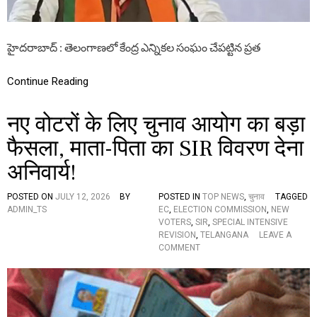
ఓ
ట్ల
న
మో
హైదరాబాద్ : తెలంగాణలో కేంద్ర ఎన్నికల సంఘం చేపట్టిన ప్రత
దు
చే
Continue Reading
యా
లి
:
नए वोटरों के लिए चुनाव आयोग का बड़ा
ఎ
న్
फैसला, माता-पिता का SIR विवरण देना
.
రాం
अनिवार्य!
చం
ద
POSTED ON
JULY 12, 2026
BY
POSTED IN
TOP NEWS
,
चुनाव
TAGGED
ర్
ADMIN_TS
EC
,
ELECTION COMMISSION
,
NEW
రా
VOTERS
,
SIR
,
SPECIAL INTENSIVE
వు
REVISION
,
TELANGANA
LEAVE A
O
COMMENT
N
न
ए
वो
ट