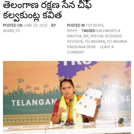
తెలంగాణ రక్షణ సేన చీఫ్
R
वि
కల్వకుంట్ల కవిత
व
र
ण
POSTED ON
JUNE 29, 2026
BY
POSTED IN
TOP NEWS
,
दे
ADMIN_TS
तेलंगाना
TAGGED
KALVAKUNTLA
ना
KAVITHA
,
SIR
,
SPECIAL INTENSIVE
अ
REVISION
,
TELANGANA
,
TELANGANA
नि
RAKSHANA SENA
LEAVE A
वा
O
COMMENT
र्य
N
!
డూ
ప్లి
కే
ట్
మ
రి
యు
క
ర్నా
ట
క
ఓ
ట్ల
తో