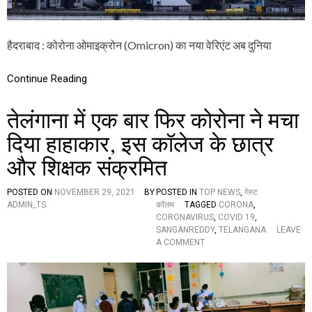
द
रा
बा
द
हैदराबाद : कोरोना ओमाइक्रोन (Omicron) का नया वेरिएंट अब दुनिया
आ
ये
Continue Reading
1
1
लो
तेलंगाना में एक बार फिर कोरोना ने मचा
ग
पा
दिया हाहाकार, इस कॉलेज के छात्र
ये
ग
और शिक्षक संक्रमित
ये
पॉ
जि
POSTED ON
NOVEMBER 29, 2021
BY
POSTED IN
TOP NEWS
,
गेस्ट
टि
ADMIN_TS
कॉलम
TAGGED
CORONA
,
व
CORONAVIRUS
,
COVID 19
,
,
SANGANREDDY
,
TELANGANA
LEAVE
श
O
A COMMENT
ह
N
र
ते
में
लं
द
गा
ह
ना