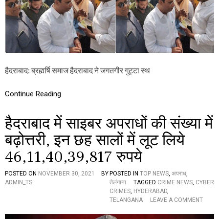
मं
दि
र
ज
मी
न
प
र
हैदराबाद: ब्रह्मर्षि समाज हैदराबाद ने जगतगीर गुट्टा स्थ
अ
ति
क्र
Continue Reading
म
ण
हैदराबाद में साइबर अपराधों की संख्या में
का
प्र
बढ़ोत्तरी, इन छह सालों में लूट लिये
या
स
46,11,40,39,817 रुपये
,
ब्र
ह्म
POSTED ON
NOVEMBER 30, 2021
BY
POSTED IN
TOP NEWS
,
अपराध
,
र्षि
ADMIN_TS
तेलंगाना
TAGGED
CRIME NEWS
,
CYBER
स
CRIMES
,
HYDERABAD
,
मा
O
TELANGANA
LEAVE A COMMENT
ज
N
के
है