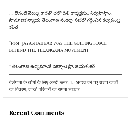
a
के
r
छा
v
… లేదంటే వెయ్యి కార్లతో ఛలో ఢిల్లీ కార్యక్రమం నిర్వహిస్తాం,
:
त्र
औ
i
సామాజిక న్యాయ తెలంగాణ సంకల్ప సభలో గర్జించిన కల్వకుంట్ల
र
కవిత
शि
g
क्ष
क
a
“Prof. JAYASHANKAR WAS THE GUIDING FORCE
सं
BEHIND THE TELANGANA MOVEMENT”
क्र
t
मि
त
i
” తెలంగాణ ఉద్యమానికి దిక్సూచి ప్రొ. జయశంకర్”
o
तेलंगाना के लोगों के लिए अच्छी खबर: 15 अगस्त को नए राशन कार्डों
n
का वितरण, लाखों परिवारों का सपना साकार
Recent Comments