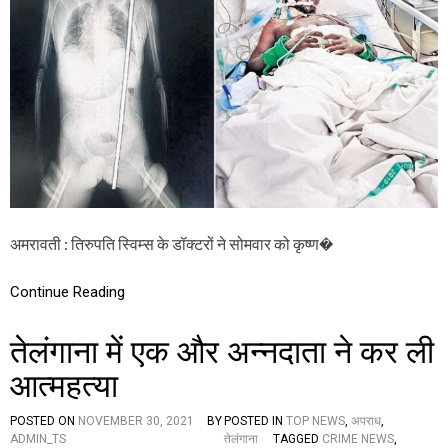
ल्म
श
उ
री
द्यो
र
ग
में
घु
सा
लो
हे
का
रॉ
ड
,
स्वि
म्स
अमरावती : तिरुपति स्विम्स के डॉक्टरों ने सोमवार को कृष्ण�
में
स
Continue Reading
ब
से
ज
तेलंगाना में एक और अन्नदाता ने कर ली
टि
ल
आत्महत्या
ऑ
प
रे
POSTED ON
NOVEMBER 30, 2021
BY
POSTED IN
TOP NEWS
,
अपराध
,
श
ADMIN_TS
तेलंगाना
TAGGED
CRIME NEWS
,