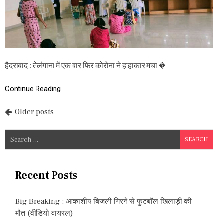
श
में
त
ए
क
बा
र
फि
र
हैदराबाद : तेलंगाना में एक बार फिर कोरोना ने हाहाकार मचा �
को
रो
ना
Continue Reading
ने
म
चा
P
Older posts
दि
या
o
S
हा
हा
s
e
का
a
र
t
r
,
Recent Posts
इ
s
c
स
h
कॉ
n
Big Breaking : आकाशीय बिजली गिरने से फुटबॉल खिलाड़ी की
f
ले
मौत (वीडियो वायरल)
ज
o