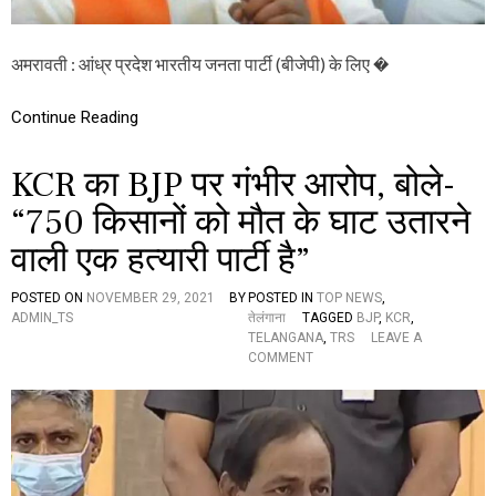
र्टी
के
लि
अमरावती : आंध्र प्रदेश भारतीय जनता पार्टी (बीजेपी) के लिए �
ए
न
ई
Continue Reading
को
र
क
KCR का BJP पर गंभीर आरोप, बोले-
मे
टी
“750 किसानों को मौत के घाट उतारने
,
जा
वाली एक हत्यारी पार्टी है”
नि
ए
POSTED ON
NOVEMBER 29, 2021
BY
POSTED IN
TOP NEWS
,
कौ
ADMIN_TS
तेलंगाना
TAGGED
BJP
,
KCR
,
न
TELANGANA
,
TRS
LEAVE A
-
O
COMMENT
कौ
N
न
K
हैं
C
स
R
द
का
स्य
B
J