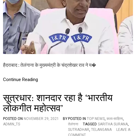
P
प
र
गं
भी
र
आ
रो
प
,
बो
हैदराबाद : तेलंगाना के मुख्यमंत्री के चंद्रशेखर राव ने य�
ले
-
“
Continue Reading
7
5
0
सूत्रधार: शानदार रहा है ‘भारतीय
कि
सा
लोकगीत महोत्सव’
नों
को
POSTED ON
NOVEMBER 29, 2021
BY
POSTED IN
TOP NEWS
,
कला-साहित्य
,
मौ
ADMIN_TS
तेलंगाना
TAGGED
SARITHA SURANA
,
त
SUTRADHAR
,
TELANGANA
LEAVE A
के
O
COMMENT