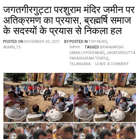
जगतगीरगुट्टा परशुराम मंदिर जमीन पर
अतिक्रमण का प्रयास, ब्रह्मर्षि समाज
के सदस्यों के प्रयास से निकला हल
POSTED ON
NOVEMBER 30, 2021
BY
POSTED IN
TOP NEWS
,
ADMIN_TS
तेलंगाना
TAGGED
BRAHMARSHI
SAMAJ HYDERABAD
,
JAGATGIRGUTTA
PARASHURAM TEMPLE
,
O
TELANGANA
LEAVE A COMMENT
N
ज
ग
त
गी
र
गु
ट्टा
प
र
शु
रा
म