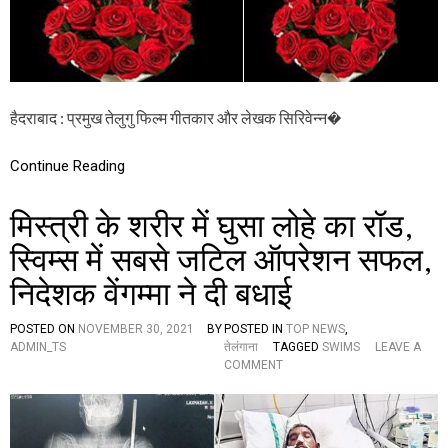
प
क
ये
सि
रि
वे
न्ने
ला
सी
हैदराबाद : प्रमुख तेलुगु फिल्म गीतकार और लेखक सिरिवेन्न�
ता
रा
म
Continue Reading
शा
स्त्री
मिस्त्री के शरीर में घुसा लोहे का रॉड,
का
नि
स्विम्स में सबसे जटिल ऑपरेशन सफल,
ध
न
निदेशक वेंगम्मा ने दी बधाई
,
शो
क
POSTED ON
NOVEMBER 30, 2021
BY
POSTED IN
TOP NEWS
,
में
ADMIN_TS
तेलंगाना
TAGGED
SWIMS
LEAVE A
डू
O
COMMENT
ब
N
ग
मि
या
स्त्री
फि
के