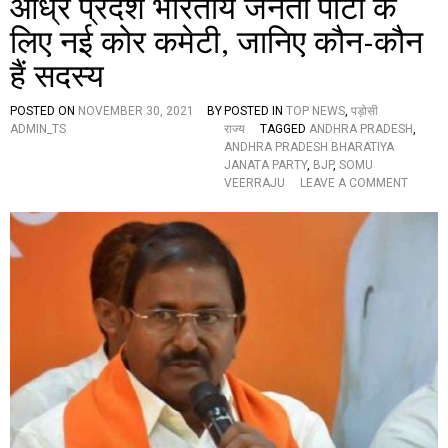
आंध्र प्रदेश भारतीय जनता पार्टी के
लिए नई कोर कमेटी, जानिए कौन-कौन
हैं सदस्य
POSTED ON
NOVEMBER 30, 2021
BY
POSTED IN
TOP NEWS
,
पड़ोसी
ADMIN_TS
राज्य
TAGGED
ANDHRA PRADESH
,
ANDHRA PRADESH BHARATIYA
JANATA PARTY
,
BJP
,
SOMU
O
VEERRAJU
LEAVE A COMMENT
N
आं
ध्र
प्र
दे
श
भा
र
ती
य
ज
न
ता
पा