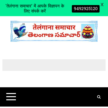
X
'तेलंगाना समाचार' में आपके विज्ञापन के
9492925120
लिए संपर्क करें
S
k
i
p
t
o
c
o
n
t
e
n
t