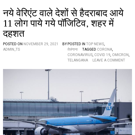
व
नये वेरिएंट वाले देशों से हैदराबाद आये
’
11 लोग पाये गये पॉजिटिव, शहर में
दहशत
POSTED ON
NOVEMBER 29, 2021
BY
POSTED IN
TOP NEWS
,
ADMIN_TS
तेलंगाना
TAGGED
CORONA
,
CORONAVIRUS
,
COVID 19
,
OMICRON
,
O
TELANGANA
LEAVE A COMMENT
N
न
ये
वे
रि
एं
ट
वा
ले
दे
शों
से
है