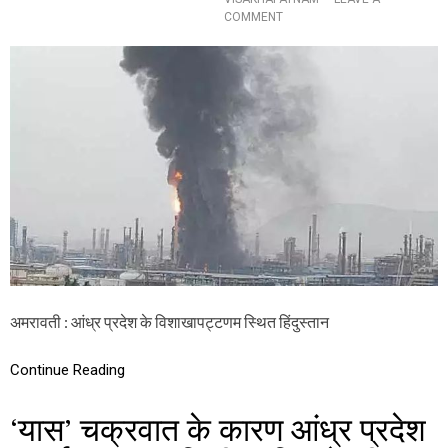
प
O
COMMENT
र
N
की
वि
ग
शा
ई
खा
च
प
र्चा
ट्ट
ण
म
H
P
C
L
में
भी
ष
ण
अमरावती : आंध्र प्रदेश के विशाखापट्टणम स्थित हिंदुस्तान
आ
ग
,
Continue Reading
स्था
नी
य
‘यास’ चक्रवात के कारण आंध्र प्रदेश
लो