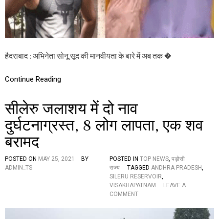
मं
एं
दों
को
दो
,
दु
हैदराबाद : अभिनेता सोनू सूद की मानवीयता के बारे में अब तक �
ग्धा
भि
षे
Continue Reading
क
प
सीलेरु जलाशय में दो नाव
र
सो
दुर्घटनाग्रस्त, 8 लोग लापता, एक शव
नू
सू
बरामद
द
का
रि
POSTED ON
MAY 25, 2021
BY
POSTED IN
TOP NEWS
,
पड़ोसी
ए
ADMIN_TS
राज्य
TAGGED
ANDHRA PRADESH
,
क्ट
SILERU RESERVOIR
,
VISAKHAPATNAM
LEAVE A
O
COMMENT
N
सी