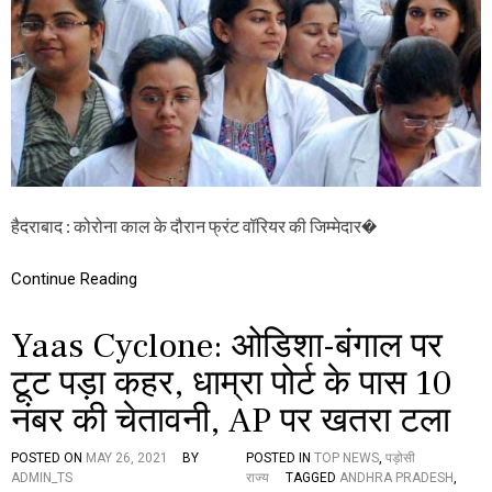
इ
गा
न
ना
के
के
लि
जू
ए
नि
खा
य
स
र
इं
डॉ
ते
क्ट
जा
र
म
ह
हैदराबाद : कोरोना काल के दौरान फ्रंट वॉरियर की जिम्मेदार�
ड़
ता
ल
Continue Reading
प
र
Yaas Cyclone: ओडिशा-बंगाल पर
,
प
टूट पड़ा कहर, धाम्रा पोर्ट के पास 10
र
सों
नंबर की चेतावनी, AP पर खतरा टला
से
स
भी
POSTED ON
MAY 26, 2021
BY
POSTED IN
TOP NEWS
,
पड़ोसी
से
ADMIN_TS
राज्य
TAGGED
ANDHRA PRADESH
,
वा