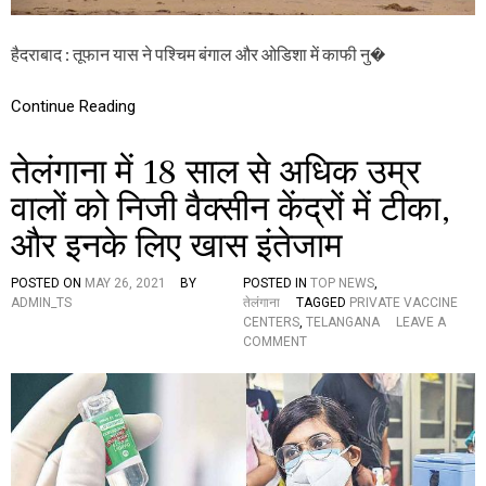
स
तू
फा
हैदराबाद : तूफान यास ने पश्चिम बंगाल और ओडिशा में काफी नु�
न
का
Continue Reading
क
ह
र
तेलंगाना में 18 साल से अधिक उम्र
,
ला
वालों को निजी वैक्सीन केंद्रों में टीका,
खों
म
और इनके लिए खास इंतेजाम
का
न
ध्व
POSTED ON
MAY 26, 2021
BY
POSTED IN
TOP NEWS
,
स्त
ADMIN_TS
तेलंगाना
TAGGED
PRIVATE VACCINE
,
CENTERS
,
TELANGANA
LEAVE A
O
क
COMMENT
N
रो
ते
ड़ों
लं
लो
गा
गों
ना
प
में
र
1
अ