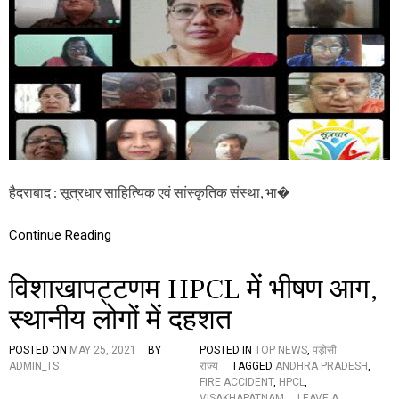
त्यि
त
क
ला
सं
शी
स्था
अ
की
भि
1
या
3
न
वीं
जा
मा
री
सि
क
गो
हैदराबाद : सूत्रधार साहित्यिक एवं सांस्कृतिक संस्था, भा�
ष्ठी
स
म्प
Continue Reading
न्न
,
विशाखापट्टणम HPCL में भीषण आग,
सू
र
स्थानीय लोगों में दहशत
दा
स
के
POSTED ON
MAY 25, 2021
BY
POSTED IN
TOP NEWS
,
पड़ोसी
सा
ADMIN_TS
राज्य
TAGGED
ANDHRA PRADESH
,
हि
FIRE ACCIDENT
,
HPCL
,
त्य
VISAKHAPATNAM
LEAVE A