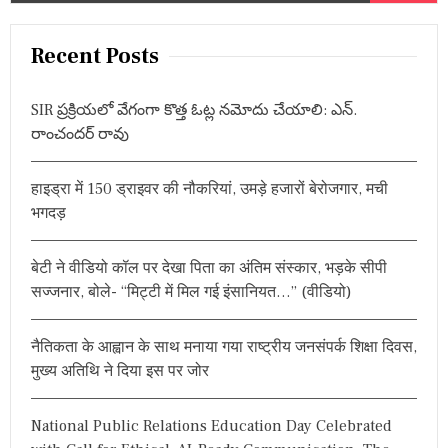
s
क
a
श
t
व
r
Recent Posts
ब
s
c
रा
h
म
n
SIR ప్రక్రియలో వేగంగా కొత్త ఓట్ల నమోదు చేయాలి: ఎన్.
द
f
రాంచందర్ రావు
a
o
r
v
हाइड्रा में 150 ड्राइवर की नौकरियां, उमड़े हजारों बेरोजगार, मची
:
i
भगदड़
g
बेटी ने वीडियो कॉल पर देखा पिता का अंतिम संस्कार, भड़के सीपी
a
सज्जनार, बोले- “मिट्टी में मिल गई इंसानियत…” (वीडियो)
t
नैतिकता के आह्वान के साथ मनाया गया राष्ट्रीय जनसंपर्क शिक्षा दिवस,
i
मुख्य अतिथि ने दिया इस पर जोर
o
National Public Relations Education Day Celebrated
n