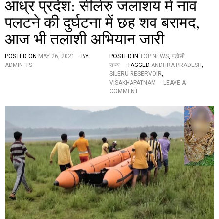
आंध्र प्रदेश: सीलेरु जलाशय में नाव
ट
प
पलटने की दुर्घटना में छह शव बरामद,
ड़ा
क
आज भी तलाशी अभियान जारी
ह
र
,
POSTED ON
MAY 26, 2021
BY
POSTED IN
TOP NEWS
,
पड़ोसी
धा
ADMIN_TS
राज्य
TAGGED
ANDHRA PRADESH
,
म्रा
SILERU RESERVOIR
,
पो
VISAKHAPATNAM
LEAVE A
O
र्ट
COMMENT
N
के
आं
पा
ध्र
स
प्र
1
दे
0
श
नं
:
ब
सी
र
ले
की
रु
चे
ज
ता
ला
व
श
नी
य
,