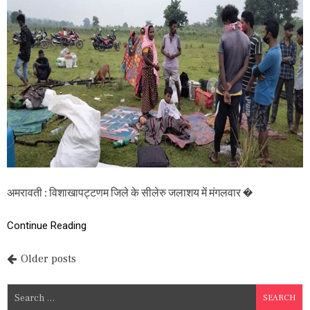
ले
रु
ज
ला
श
य
में
दो
ना
व
दु
र्घ
ट
ना
ग्र
स्त
अमरावती : विशाखापट्टणम जिले के सीलेरु जलाशय में मंगलवार �
,
8
Continue Reading
लो
ग
ला
P
Older posts
प
ता
o
,
S
ए
e