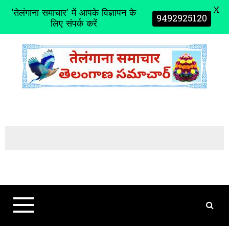
X
'तेलंगाना समाचार' में आपके विज्ञापन के
9492925120
लिए संपर्क करें
S
k
i
p
t
o
c
o
n
t
e
n
t