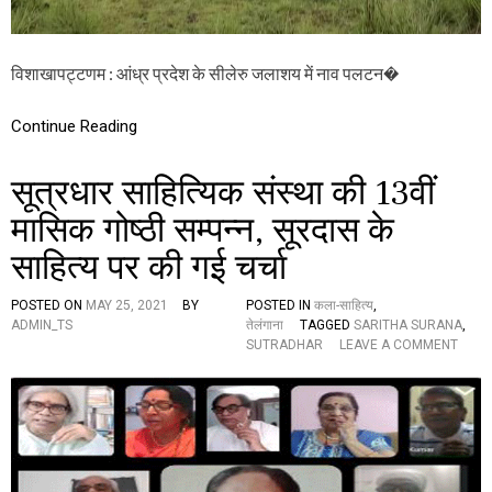
में
A
ना
P
व
प
प
र
विशाखापट्टणम : आंध्र प्रदेश के सीलेरु जलाशय में नाव पलटन�
ल
ख
ट
त
Continue Reading
ने
रा
की
ट
दु
ला
सूत्रधार साहित्यिक संस्था की 13वीं
र्घ
ट
मासिक गोष्ठी सम्पन्न, सूरदास के
ना
में
साहित्य पर की गई चर्चा
छ
ह
श
POSTED ON
MAY 25, 2021
BY
POSTED IN
कला-साहित्य
,
व
ADMIN_TS
तेलंगाना
TAGGED
SARITHA SURANA
,
O
ब
SUTRADHAR
LEAVE A COMMENT
N
रा
सू
म
त्र
द
धा
,
र
आ
सा
ज
हि
भी