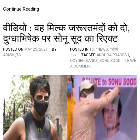
श
Continue Reading
अ
ल
र्ट
वीडियो : वह मिल्क जरूरतमंदों को दो,
,
4
दुग्धाभिषेक पर सोनू सूद का रिएक्ट
0
-
5
POSTED ON
MAY 25, 2021
BY
POSTED IN
TOP NEWS
,
पड़ोसी
0
ADMIN_TS
राज्य
TAGGED
ANDHRA PRADESH
,
कि
OXYGEN BANKS
,
SONU SOOD
LEAVE
O
मी
A COMMENT
N
प्र
वी
ति
डि
घं
यो
टे
:
की
व
र
ह
फ्ता
मि
र
ल्क
से
ज
ते
रू
ज
र
ह
त
वा