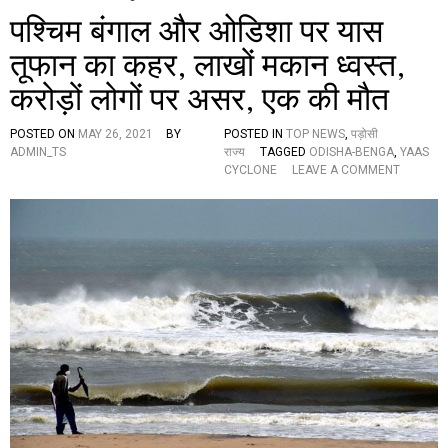
पश्चिम बंगाल और ओडिशा पर यास
तूफान का कहर, लाखों मकान ध्वस्त,
करोड़ों लोगों पर असर, एक की मौत
POSTED ON
MAY 26, 2021
BY
POSTED IN
TOP NEWS
,
पड़ोसी
ADMIN_TS
राज्य
TAGGED
ODISHA-BENGA
,
YAAS
O
CYCLONE
LEAVE A COMMENT
N
प
श्चि
म
बं
गा
ल
औ
र
ओ
डि
शा
प
र
या