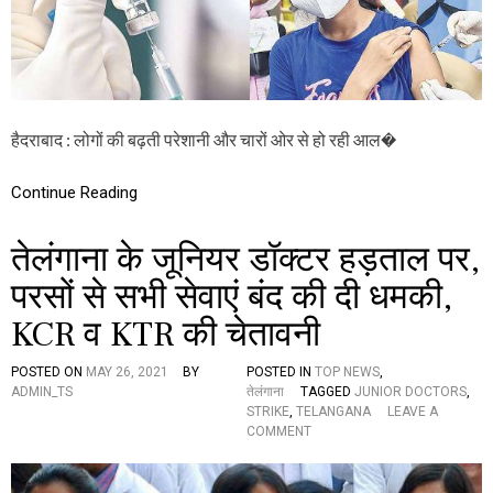
8
स
सा
र
ल
,
से
ए
अ
क
धि
की
क
मौ
हैदराबाद : लोगों की बढ़ती परेशानी और चारों ओर से हो रही आल�
उ
त
म्र
वा
Continue Reading
लों
को
तेलंगाना के जूनियर डॉक्टर हड़ताल पर,
नि
जी
परसों से सभी सेवाएं बंद की दी धमकी,
वै
क्सी
KCR व KTR की चेतावनी
न
कें
द्रों
POSTED ON
MAY 26, 2021
BY
POSTED IN
TOP NEWS
,
में
ADMIN_TS
तेलंगाना
TAGGED
JUNIOR DOCTORS
,
टी
STRIKE
,
TELANGANA
LEAVE A
का
O
COMMENT
,
N
औ
ते
र
लं