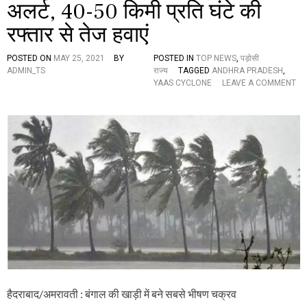
गों
अलर्ट, 40-50 किमी प्रति घंटे की
में
द
रफ्तार से तेज हवाएं
ह
श
POSTED ON
MAY 25, 2021
BY
POSTED IN
TOP NEWS
,
पड़ोसी
त
ADMIN_TS
राज्य
TAGGED
ANDHRA PRADESH
,
YAAS CYCLONE
LEAVE A COMMENT
O
N
‘
या
स
’
च
क्र
वा
त
के
का
र
ण
आं
ध्र
प्र
हैदराबाद/अमरावती : बंगाल की खाड़ी में बने सबसे भीषण चक्रव
दे