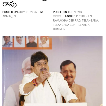
రావు
ते
दो
POSTED ON
JULY 31, 2026
BY
POSTED IN
TOP NEWS
,
स्व
ADMIN_TS
तेलंगाना
TAGGED
PRSIDENT N
र्ण
RAMACHANDER RAO
,
TELANGANA
,
प
TELANGANA BJP
LEAVE A
द
O
COMMENT
क
N
,
ఇం
जा
జి
नें
నీ
खे
రిం
ल
గ్
औ
వి
र
ద్యా
खि
ర్థు
ला
ల
ड़ि
ను
यों
“
के
క్రి
ना
మి
म
న
ల్స్
–
వే