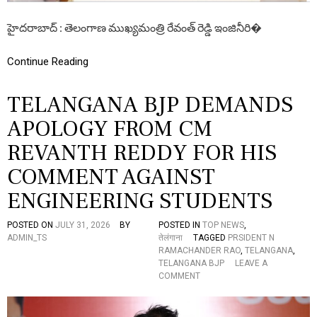
స్ట్
”
హైదరాబాద్ : తెలంగాణ ముఖ్యమంత్రి రేవంత్ రెడ్డి ఇంజినీరి�
అ
ని
Continue Reading
అ
వ
మా
TELANGANA BJP DEMANDS
నిం
చి
APOLOGY FROM CM
న
ము
REVANTH REDDY FOR HIS
ఖ్య
మం
COMMENT AGAINST
త్రి
రే
ENGINEERING STUDENTS
వం
త్
POSTED ON
JULY 31, 2026
BY
POSTED IN
TOP NEWS
,
రె
ADMIN_TS
तेलंगाना
TAGGED
PRSIDENT N
డ్డి
RAMACHANDER RAO
,
TELANGANA
,
త
TELANGANA BJP
LEAVE A
క్ష
O
COMMENT
ణ
N
మే
T
బ
E