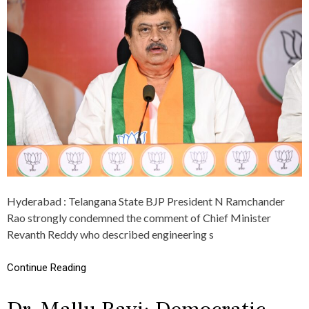
హి
L
రం
A
గ
N
క్ష
G
మా
A
ప
N
ణ
A
చె
B
ప్పా
J
లి
P
:
D
ఎ
E
న్
M
.
A
రాం
N
చం
D
ద
Hyderabad : Telangana State BJP President N Ramchander
S
ర్
Rao strongly condemned the comment of Chief Minister
A
రా
P
Revanth Reddy who described engineering s
వు
O
L
Continue Reading
O
G
Y
F