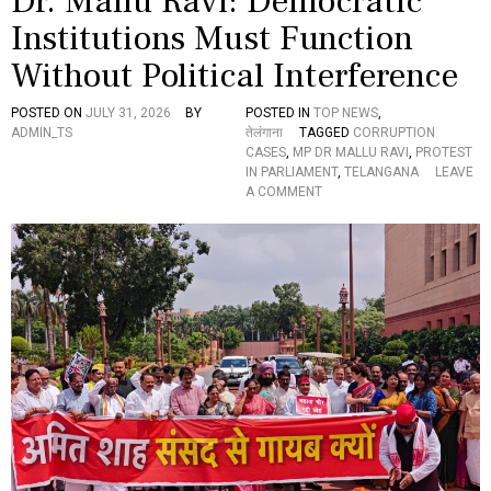
Dr. Mallu Ravi: Democratic
R
Institutions Must Function
O
M
Without Political Interference
C
M
POSTED ON
JULY 31, 2026
BY
POSTED IN
TOP NEWS
,
R
ADMIN_TS
तेलंगाना
TAGGED
CORRUPTION
E
CASES
,
MP DR MALLU RAVI
,
PROTEST
V
IN PARLIAMENT
,
TELANGANA
LEAVE
A
O
A COMMENT
N
N
T
D
H
R
R
.
E
M
D
A
D
L
Y
L
F
U
O
R
R
A
H
V
I
I
S
:
C
D
O