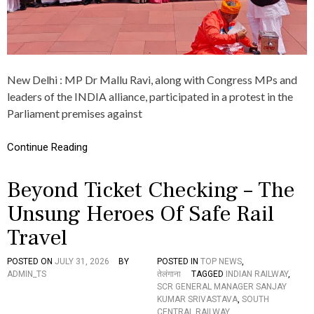
E
M
M
M
O
E
C
N
R
T
A
A
New Delhi : MP Dr Mallu Ravi, along with Congress MPs and
T
G
leaders of the INDIA alliance, participated in a protest in the
I
A
C
Parliament premises against
I
I
N
N
S
Continue Reading
S
T
T
E
I
N
Beyond Ticket Checking – The
T
G
U
I
Unsung Heroes Of Safe Rail
T
N
I
E
Travel
O
E
N
R
POSTED ON
JULY 31, 2026
BY
POSTED IN
TOP NEWS
,
S
I
ADMIN_TS
तेलंगाना
TAGGED
INDIAN RAILWAY
,
M
N
SCR GENERAL MANAGER SANJAY
U
G
KUMAR SRIVASTAVA
,
SOUTH
S
S
CENTRAL RAILWAY
,
T