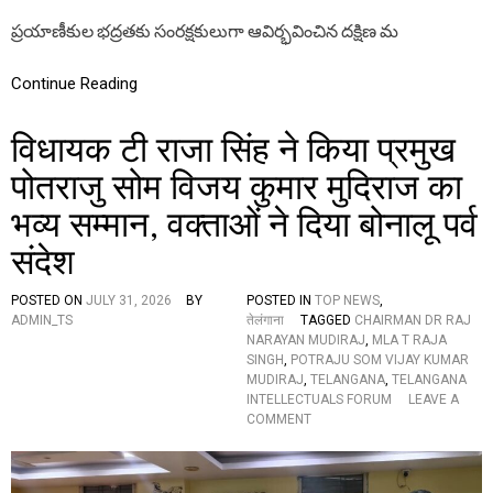
లు
A
ప్రయాణీకుల భద్రతకు సంరక్షకులుగా ఆవిర్భవించిన దక్షిణ మ
ప్ర
V
యా
E
ణం
L
Continue Reading
లో
అ
विधायक टी राजा सिंह ने किया प्रमुख
జ్ఞా
త
पोतराजु सोम विजय कुमार मुदिराज का
వీ
రు
भव्य सम्मान, वक्ताओं ने दिया बोनालू पर्व
లు
संदेश
POSTED ON
JULY 31, 2026
BY
POSTED IN
TOP NEWS
,
ADMIN_TS
तेलंगाना
TAGGED
CHAIRMAN DR RAJ
NARAYAN MUDIRAJ
,
MLA T RAJA
SINGH
,
POTRAJU SOM VIJAY KUMAR
MUDIRAJ
,
TELANGANA
,
TELANGANA
INTELLECTUALS FORUM
LEAVE A
O
COMMENT
N
वि
धा