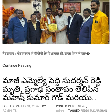
य
क
टी
रा
जा
सिं
ह
ने
कि
या
प्र
मु
हैदराबाद : गोशामहल से बीजेपी के विधायक टी. राजा सिंह ने कह�
ख
पो
त
Continue Reading
रा
जु
మాజీ ఎమ్మెల్యే పెద్ది సుదర్శన్ రెడ్డి
सो
म
మృతి, ప్రగాఢ సంతాపం తెలిపిన
वि
ज
మహేష్ కుమార్ గౌడ్ మరియు..
य
कु
मा
POSTED ON
JULY 31, 2026
BY
POSTED IN
TOP NEWS
,
र
ADMIN_TS
तेलंगाना
TAGGED
PEDDI SUDARSHAN