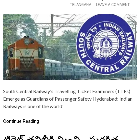
T
O
TELANGANA
LEAVE A COMMENT
F
U
N
U
D
B
N
E
E
C
N
Y
T
T
O
I
S
N
O
D
N
T
W
I
I
C
T
K
H
E
O
T
U
C
T
H
P
South Central Railway's Travelling Ticket Examiners (TTEs)
E
O
Emerge as Guardians of Passenger Safety Hyderabad: Indian
C
L
Railways is one of the world'
K
I
I
T
N
I
Continue Reading
G
C
–
A
T
L
H