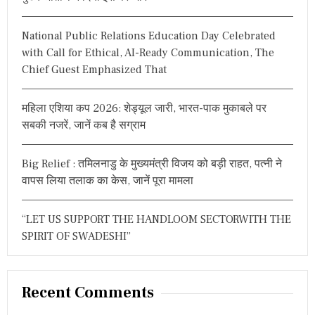
a
o
ద
r
ని
v
యా
National Public Relations Education Day Celebrated
:
మ
i
with Call for Ethical, AI-Ready Communication, The
కం
Chief Guest Emphasized That
,
g
అ
భి
a
महिला एशिया कप 2026: शेड्यूल जारी, भारत-पाक मुकाबले पर
నం
ద
सबकी नजरें, जानें कब है सग्राम
t
న
ల
i
వె
Big Relief : तमिलनाडु के मुख्यमंत्री विजय को बड़ी राहत, पत्नी ने
ల్లు
o
वापस लिया तलाक का केस, जानें पूरा मामला
వ
n
“LET US SUPPORT THE HANDLOOM SECTORWITH THE
SPIRIT OF SWADESHI”
Recent Comments