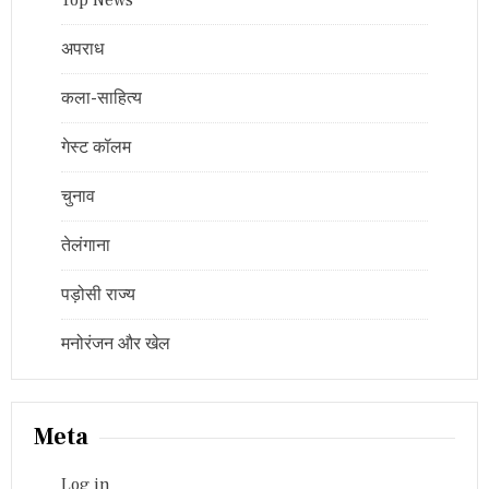
Top News
अपराध
कला-साहित्य
गेस्ट कॉलम
चुनाव
तेलंगाना
पड़ोसी राज्य
मनोरंजन और खेल
Meta
Log in