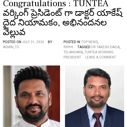
Congratulations : TUNTEA
తె
వర్కింగ్ ప్రెసిడెంట్ గా డాక్టర్ యాకేష్
లి
పి
దైద నియామకం, అభినందనల
న
మ
వెల్లువ
హే
ష్
కు
POSTED ON
JULY 31, 2026
BY
POSTED IN
TOP NEWS
,
మా
ADMIN_TS
तेलंगाना
TAGGED
DR YAKESH DAIDA
,
ర్
TELANGANA
,
TUNTEA WORKING
గౌ
O
PRESIDENT
LEAVE A COMMENT
డ్
N
మ
C
రి
O
యు
N
.
G
.
R
A
T
U
L
A
T
I