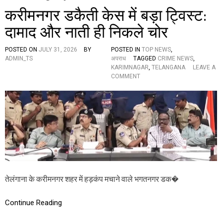
करीमनगर डकैती केस में बड़ा ट्विस्ट:
दामाद और नाती ही निकले चोर
POSTED ON
JULY 31, 2026
BY
POSTED IN
TOP NEWS
,
ADMIN_TS
अपराध
TAGGED
CRIME NEWS
,
KARIMNAGAR
,
TELANGANA
LEAVE A
O
COMMENT
N
क
री
म
न
ग
र
ड
कै
ती
के
तेलंगाना के करीमनगर शहर में हड़कंप मचाने वाले भगतनगर डक�
स
में
ब
Continue Reading
ड़ा
ट्वि