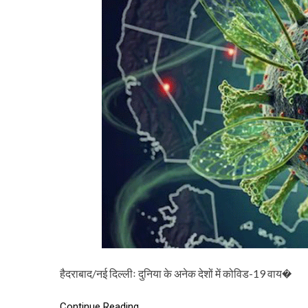
हैदराबाद/नई दिल्लीः दुनिया के अनेक देशों में कोविड-19 वाय�
Continue Reading