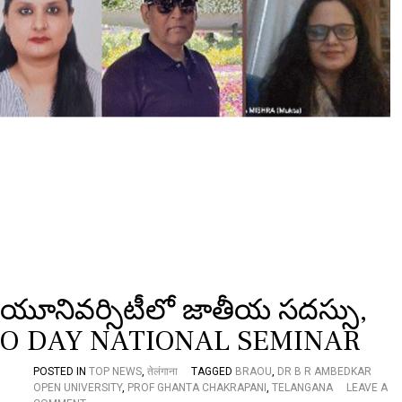
यं
ती
2
अ
प्रै
ल
को
,
य
ह
है
का
र्य
क्र
म
का
शे
ड्यू
న్ యూనివర్సిటీలో జాతీయ సదస్సు,
ल
సీ TWO DAY NATIONAL SEMINAR
POSTED IN
TOP NEWS
,
तेलंगाना
TAGGED
BRAOU
,
DR B R AMBEDKAR
OPEN UNIVERSITY
,
PROF GHANTA CHAKRAPANI
,
TELANGANA
LEAVE A