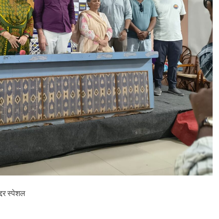
फि
ल्म
’
2
3
’
(
I
R
A
V
A
I
M
O
O
D
U
)
प
र
भ
दर स्पेशल
व्य
प
रि