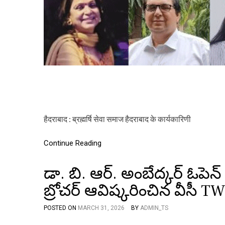
हैदराबाद : ब्रह्मर्षि सेवा समाज हैदराबाद के कार्यकारिणी
Continue Reading
డా. బి. ఆర్. అంబేద్కర్ ఓపె
బ్రోచర్‌ ఆవిష్కరించిన వీ
POSTED ON
MARCH 31, 2026
BY
ADMIN_TS