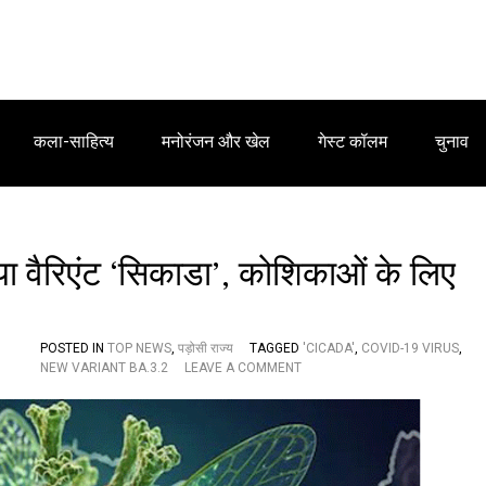
कला-साहित्य
मनोरंजन और खेल
गेस्ट कॉलम
चुनाव
नया वैरिएंट ‘सिकाडा’, कोशिकाओं के लिए
POSTED IN
TOP NEWS
,
पड़ोसी राज्य
TAGGED
'CICADA'
,
COVID-19 VIRUS
,
O
NEW VARIANT BA.3.2
LEAVE A COMMENT
N
अ
ने
क
दे
शों