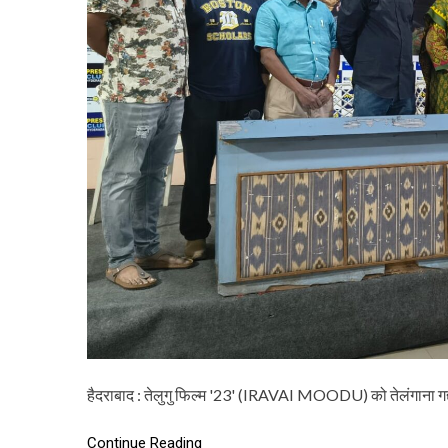
हैदराबाद : तेलुगु फिल्म '23' (IRAVAI MOODU) को तेलंगाना गद्
Continue Reading