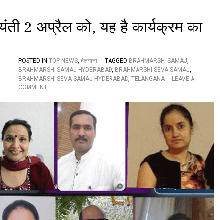
च
य
का
जयंती 2 अप्रैल को, यह है कार्यक्रम का
र्य
क्र
म
,
POSTED IN
TOP NEWS
,
तेलंगाना
TAGGED
BRAHMARSHI SAMAJ
,
इ
BRAHMARSHI SAMAJ HYDERABAD
,
BRAHMARSHI SEVA SAMAJ
,
न
BRAHMARSHI SEVA SAMAJ HYDERABAD
,
TELANGANA
LEAVE A
ह
O
COMMENT
स्ति
N
यों
ब्र
ने
ह्म
दि
र्षि
या
से
सं
वा
दे
स
श
मा
ज
की
ह
नु
मा
न
ज