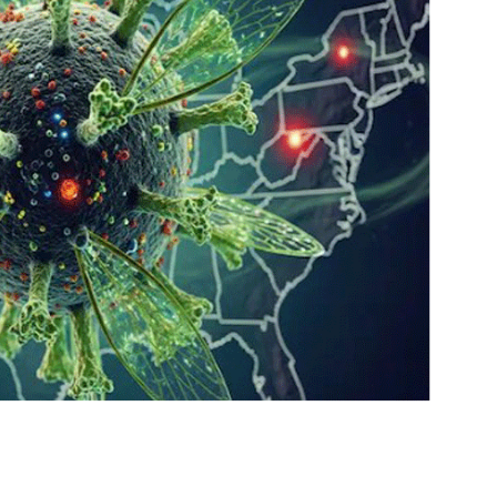
में
मि
ला
को
रो
ना
का
न
या
वै
रि
एं
ट
‘
सि
का
डा
’
,
को
शि
का
ओं
के