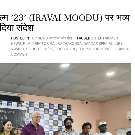
लि
ए
घा
्त फिल्म ’23’ (IRAVAI MOODU) पर भव्य
त
क
दिया संदेश
POSTED IN
TOP NEWS
,
मनोरंजन और खेल
TAGGED
ENTERTAINMENT
NEWS
,
FILM DIRECTOR RAJ RACHAKONDA
,
GADDAR SPECIAL JURY
AWARD
,
TELUGU FILM '23
,
TOLLYWOOD
,
TOLLYWOOD NEWS
LEAVE A
O
COMMENT
N
ग
द्द
र
स्पे
श
ल
जू
री
अ
वॉ
र्ड
प्रा
प्त