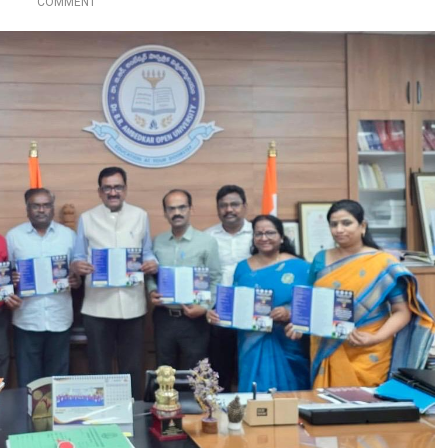
O
COMMENT
N
డా
.
బి
.
ఆ
ర్
.
అం
బే
ద్క
ర్
ఓ
పె
న్
యూ
ని
వ
ర్సి
టీ
లో
జా
తీ
య