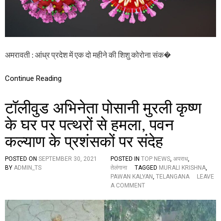
ही
ने
की
शि
शु
को
अमरावती : आंध्र प्रदेश में एक दो महीने की शिशु कोरोना संक�
रो
ना
सं
Continue Reading
क्र
मि
टॉलीवुड अभिनेता पोसानी मुरली कृष्ण
त
,
के घर पर पत्थरों से हमला, पवन
म
चा
कल्याण के प्रशंसकों पर संदेह
ह
ड़
कं
POSTED ON
SEPTEMBER 30, 2021
POSTED IN
TOP NEWS
,
अपराध
,
प
BY
ADMIN_TS
तेलंगाना
TAGGED
MURALI KRISHNA
,
PAWAN KALYAN
,
TELANGANA
LEAVE
O
A COMMENT
N
टॉ
ली
वु