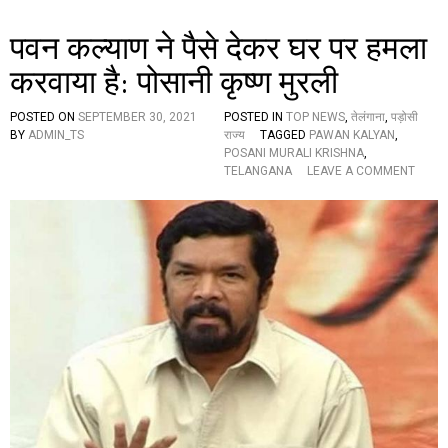
व
प
पवन कल्याण ने पैसे देकर घर पर हमला
र
वि
करवाया है: पोसानी कृष्ण मुरली
शे
ष
बै
POSTED ON
SEPTEMBER 30, 2021
POSTED IN
TOP NEWS
,
तेलंगाना
,
पड़ोसी
ठ
BY
ADMIN_TS
राज्य
TAGGED
PAWAN KALYAN
,
क
POSANI MURALI KRISHNA
,
,
O
TELANGANA
LEAVE A COMMENT
पे
N
द्दि
प
रे
व
ड्डी
न
रा
क
म
ल्या
चं
ण
द्र
ने
रे
पै
ड्डी
से
हों
दे
गे
क
प्र
र
भा
घ
री
र