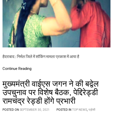
शा
जि
मि
ले
ल
में
शॉ
किं
ग
मा
म
ला
,
म
हि
हैदराबाद : निर्मल जिले में शॉकिंग मामला प्रकाश में आया है
ला
उ
प
Continue Reading
स
र
मुख्यमंत्री वाईएस जगन ने की बद्वेल
पं
च
उपचुनाव पर विशेष बैठक, पेद्दिरेड्डी
ने
स
रामचंद्र रेड्डी होंगे प्रभारी
र
पं
च
POSTED ON
SEPTEMBER 30, 2021
POSTED IN
TOP NEWS
,
पड़ोसी