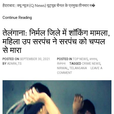
न्यू
हैदराबाद : क्यू न्यूज (Q News) यूट्यूब चैनल के प्रमुख तीनमार म�
ज
यू
ट्यू
Continue Reading
ब
चै
तेलंगाना: निर्मल जिले में शॉकिंग मामला,
न
ल
महिला उप सरपंच ने सरपंच को चप्पल
के
प्र
से मारा
मु
ख
ती
POSTED ON
SEPTEMBER 30, 2021
POSTED IN
TOP NEWS
,
अपराध
,
न
BY
ADMIN_TS
तेलंगाना
TAGGED
CRIME NEWS
,
मा
NIRMAL
,
TELANGANA
LEAVE A
र
O
COMMENT
म
N
ल्ल
ते
न्ना
लं
B
गा
J
ना
P
:
में
नि
हों
र्म
गे
ल