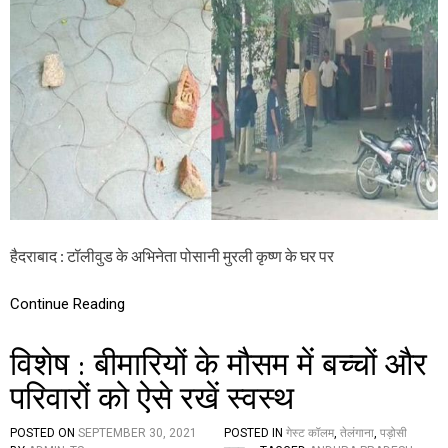
ड
अ
भि
ने
ता
पो
सा
नी
मु
र
ली
कृ
ष्ण
के
हैदराबाद : टॉलीवुड के अभिनेता पोसानी मुरली कृष्ण के घर पर
घ
र
Continue Reading
प
र
प
विशेष : बीमारियों के मौसम में बच्चों और
त्थ
रों
परिवारों को ऐसे रखें स्वस्थ
से
ह
म
POSTED ON
SEPTEMBER 30, 2021
POSTED IN
गेस्ट कॉलम
,
तेलंगाना
,
पड़ोसी