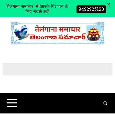
X
'तेलंगाना समाचार' में आपके विज्ञापन के
9492925120
लिए संपर्क करें
S
k
i
p
t
o
c
o
n
t
e
n
t