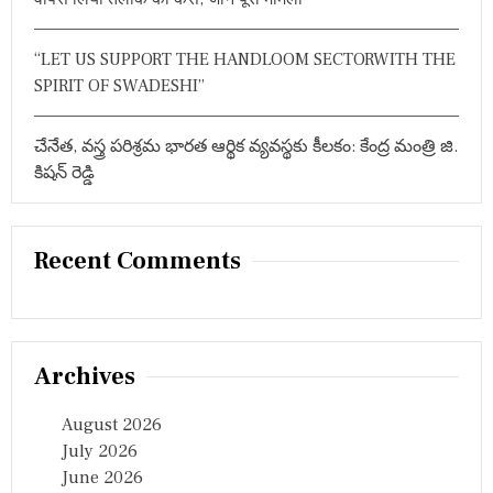
t
i
“LET US SUPPORT THE HANDLOOM SECTORWITH THE
o
SPIRIT OF SWADESHI”
n
చేనేత, వస్త్ర పరిశ్రమ భారత ఆర్థిక వ్యవస్థకు కీలకం: కేంద్ర మంత్రి జి.
కిషన్ రెడ్డి
Recent Comments
Archives
August 2026
July 2026
June 2026