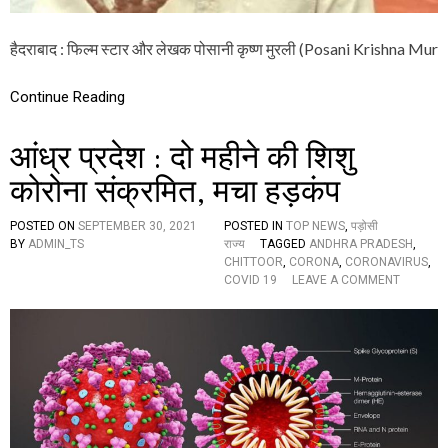
प
र
ह
हैदराबाद : फिल्म स्टार और लेखक पोसानी कृष्ण मुरली (Posani Krishna Mur
म
ला
Continue Reading
क
र
वा
आंध्र प्रदेश : दो महीने की शिशु
या
है
कोरोना संक्रमित, मचा हड़कंप
:
पो
सा
POSTED ON
SEPTEMBER 30, 2021
POSTED IN
TOP NEWS
,
पड़ोसी
नी
BY
ADMIN_TS
राज्य
TAGGED
ANDHRA PRADESH
,
कृ
CHITTOOR
,
CORONA
,
CORONAVIRUS
,
O
ष्ण
COVID 19
LEAVE A COMMENT
N
मु
आं
र
ध्र
ली
प्र
दे
श
:
दो
म