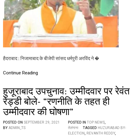
खू
न
:
ती
न
मा
र
म
ल्ला
ना
से
हैदराबाद : निजामाबाद के बीजेपी सांसद धर्मपुरी अरविंद ने �
मि
ल
Continue Reading
ने
की
4
हुजूराबाद उपचुनाव: उम्मीदवार पर रेवंत
बा
र
रेड्डी बोले- “रणनीति के तहत ही
को
शि
उम्मीदवार की घोषणा”
श
की
POSTED ON
SEPTEMBER 29, 2021
POSTED IN
TOP NEWS
,
,
BY
ADMIN_TS
तेलंगाना
TAGGED
HUZURABAD BY-
म
ELECTION
,
REVANTH REDDY
,
ग