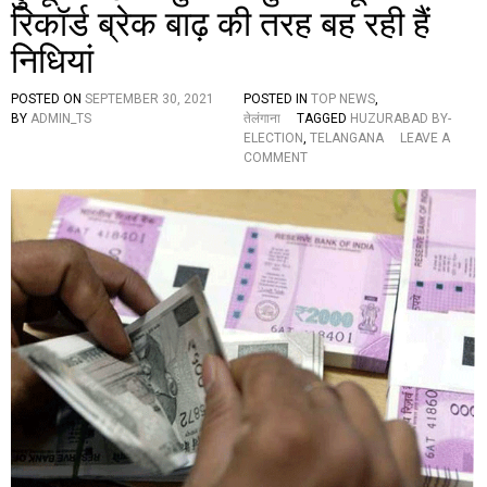
ऐ
रिकॉर्ड ब्रेक बाढ़ की तरह बह रही हैं
से
र
निधियां
खें
स्व
POSTED ON
SEPTEMBER 30, 2021
POSTED IN
TOP NEWS
,
स्थ
BY
ADMIN_TS
तेलंगाना
TAGGED
HUZURABAD BY-
ELECTION
,
TELANGANA
LEAVE A
O
COMMENT
N
हु
जू
रा
बा
द
उ
प
चु
ना
व
:
‘
गु
ला
ब