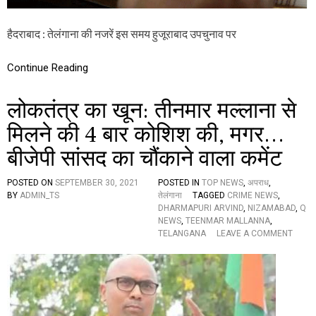
’
तू
फा
हैदराबाद : तेलंगाना की नजरें इस समय हुजूराबाद उपचुनाव पर
न
की
रि
Continue Reading
कॉ
र्ड
लोकतंत्र का खून: तीनमार मल्लाना से
ब्रे
क
मिलने की 4 बार कोशिश की, मगर…
बा
ढ़
बीजेपी सांसद का चौंकाने वाला कमेंट
की
त
र
POSTED ON
SEPTEMBER 30, 2021
POSTED IN
TOP NEWS
,
अपराध
,
ह
BY
ADMIN_TS
तेलंगाना
TAGGED
CRIME NEWS
,
ब
DHARMAPURI ARVIND
,
NIZAMABAD
,
Q
ह
NEWS
,
TEENMAR MALLANNA
,
र
O
TELANGANA
LEAVE A COMMENT
ही
N
हैं
लो
नि
क
धि
तं
यां
त्र
का