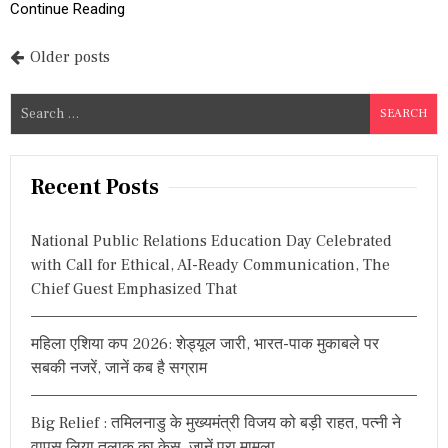
Continue Reading
ड्डी
बो
ले
P
Older posts
-
“
o
र
S
ण
s
e
नी
a
ति
t
के
r
Recent Posts
त
s
c
ह
h
त
n
National Public Relations Education Day Celebrated
ही
f
उ
with Call for Ethical, AI-Ready Communication, The
a
o
म्मी
Chief Guest Emphasized That
r
द
v
वा
:
र
i
महिला एशिया कप 2026: शेड्यूल जारी, भारत-पाक मुकाबले पर
की
सबकी नजरें, जानें कब है सग्राम
घो
g
ष
णा
a
Big Relief : तमिलनाडु के मुख्यमंत्री विजय को बड़ी राहत, पत्नी ने
”
वापस लिया तलाक का केस, जानें पूरा मामला