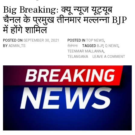
Big Breaking: क्यू न्यूज यूट्यूब
चैनल के प्रमुख तीनमार मल्लन्ना BJP
में होंगे शामिल
POSTED ON
SEPTEMBER 30, 2021
POSTED IN
TOP NEWS
,
BY
ADMIN_TS
तेलंगाना
TAGGED
BJP
,
Q NEWS
,
TEENMAR MALLANNA
,
O
TELANGANA
LEAVE A COMMENT
N
B
I
G
B
R
E
A
K
I
N
G
:
क्यू