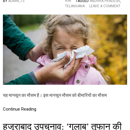
ला
BY
ADMIN_TS
राज्य
TAGGED
ANDHRA PRADESH
,
,
O
TELANGANA
LEAVE A COMMENT
प
N
व
वि
न
शे
क
ष
ल्या
:
ण
बी
के
मा
प्र
रि
शं
यों
स
के
कों
मौ
प
स
र
म
सं
में
दे
ब
ह
च्चों
यह मानसून का मौसम है। इस मानसून मौसम को बीमारियों का मौसम
औ
र
प
Continue Reading
रि
वा
रों
हुजूराबाद उपचुनाव: ‘गुलाब’ तूफान की
को