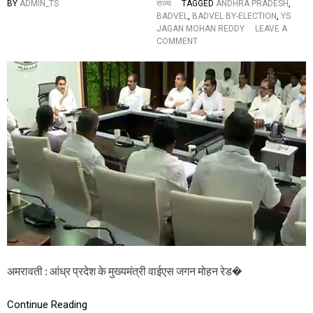
को
BY
ADMIN_TS
राज्य
TAGGED
ANDHRA PRADESH
,
च
BADVEL
,
BADVEL BY-ELECTION
,
YS
प्प
JAGAN MOHAN REDDY
LEAVE A
ल
O
COMMENT
से
N
मा
मु
रा
ख्य
मं
त्री
वा
ई
ए
स
ज
ग
न
ने
की
ब
द्वे
ल
उ
अमरावती : आंध्र प्रदेश के मुख्यमंत्री वाईएस जगन मोहन रेड�
प
चु
Continue Reading
ना