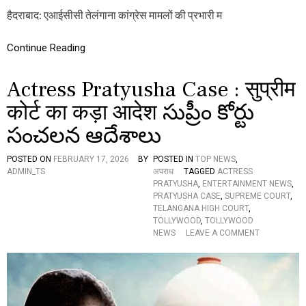
मां
र
हैदराबाद: एआईसीसी तेलंगाना कांग्रेस मामलों की प्रभारी म
क
पा
न
नी
खा
का
Continue Reading
रि
पा
ज
नी
हो
Actress Pratyusha Case : सुप्रीम
ने
कोर्ट का कड़ा आदेश సుప్రీం కోర్టు
प
र
సంచలన ఆదేశాలు
सु
प्री
म
POSTED ON
FEBRUARY 17, 2026
BY
POSTED IN
TOP NEWS
,
को
ADMIN_TS
अपराध
TAGGED
ACTRESS
र्ट
PRATYUSHA
,
ENTERTAINMENT NEWS
,
प
PRATYUSHA CASE
,
SUPREME COURT
,
हुं
TELANGANA HIGH COURT
,
ची
TOLLYWOOD
,
TOLLYWOOD
कां
O
NEWS
LEAVE A COMMENT
ग्रे
N
स
A
,
C
फै
T
स
R
ले