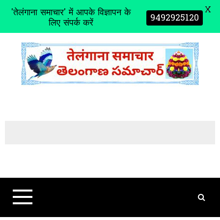
X
'तेलंगाना समाचार' में आपके विज्ञापन के
9492925120
लिए संपर्क करें
S
k
i
p
t
o
c
o
n
t
e
n
t