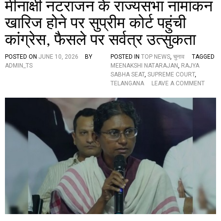
मीनाक्षी नटराजन के राज्यसभा नामांकन
सु
सु
प्री
प्री
खारिज होने पर सुप्रीम कोर्ट पहुंची
म
म
को
को
कांग्रेस, फैसले पर सर्वत्र उत्सुकता
र्ट
र्ट
हो
POSTED ON
JUNE 10, 2026
BY
POSTED IN
TOP NEWS
,
चुनाव
TAGGED
ग
ADMIN_TS
MEENAKSHI NATARAJAN
,
RAJYA
ई
SABHA SEAT
,
SUPREME COURT
,
तै
O
TELANGANA
LEAVE A COMMENT
या
N
र
मी
,
ना
1
क्षी
2
न
जू
ट
न
रा
को
ज
हो
न
गा
के
दू
रा
ध
ज्य
का
स
दू
भा
ध
ना
औ