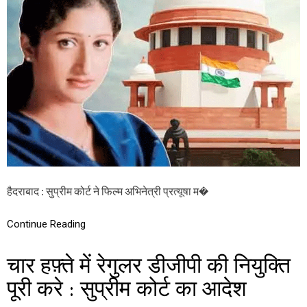
E
प
S
र
S
स
P
र्व
R
त्र
A
उ
T
त्सु
Y
क
U
ता
S
H
A
C
A
S
E
हैदराबाद : सुप्रीम कोर्ट ने फिल्म अभिनेत्री प्रत्यूषा म�
:
सु
प्री
Continue Reading
म
को
चार हफ़्ते में रेगुलर डीजीपी की नियुक्ति
र्ट
का
पूरी करे : सुप्रीम कोर्ट का आदेश
क
ड़ा