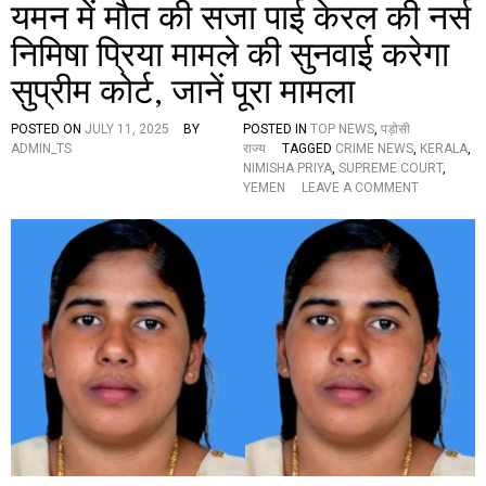
यमन में मौत की सजा पाई केरल की नर्स
अ
ह
निमिषा प्रिया मामले की सुनवाई करेगा
म
अ
सुप्रीम कोर्ट, जानें पूरा मामला
प
डे
ट
POSTED ON
JULY 11, 2025
BY
POSTED IN
TOP NEWS
,
पड़ोसी
,
ADMIN_TS
राज्य
TAGGED
CRIME NEWS
,
KERALA
,
जा
NIMISHA PRIYA
,
SUPREME COURT
,
नें
O
YEMEN
LEAVE A COMMENT
खा
N
स
य
-
म
खा
न
स
में
घ
मौ
ट
त
ना
की
क्र
स
म
जा
पा
ई
के
र
ल