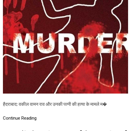
व
ब
की
झ
ल
ल
वा
के
म
आं
न
सू
रा
!
व
औ
र
उ
न
की
प
त्नी
की
ह
त्या
मा
म
हैदराबाद: वकील वामन राव और उनकी पत्नी की हत्या के मामले म�
ले
प
र
Continue Reading
आ
या