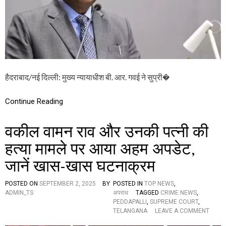
स्था
ग
त
श
र्मिं
द
गी
का
हैदराबाद/नई दिल्ली: मुख्य न्यायाधीश बी. आर. गवई ने सुप्री�
क्ष
ण
’
Continue Reading
सु
प्री
म
वकील वामन राव और उनकी पत्नी की
को
र्ट
हत्या मामले पर आया अहम अपडेट,
के
जानें खास-खास घटनाक्रम
मु
ख्य
न्या
POSTED ON
SEPTEMBER 2, 2025
BY
POSTED IN
TOP NEWS
,
या
ADMIN_TS
अपराध
TAGGED
CRIME NEWS
,
धी
PEDDAPALLI
,
SUPREME COURT
,
श
O
TELANGANA
LEAVE A COMMENT
के
N
अ