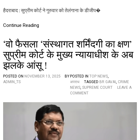
रे
:
हैदराबाद : सुप्रीम कोर्ट ने गुरुवार को तेलंगाना के डीजीप�
सु
प्री
Continue Reading
म
को
र्ट
‘वो फैसला ‘संस्थागत शर्मिंदगी का क्षण’
का
आ
सुप्रीम कोर्ट के मुख्य न्यायाधीश के अब
दे
श
झलके आंसू !
POSTED ON
NOVEMBER 13, 2025
BY
POSTED IN
TOP NEWS
,
ADMIN_TS
अपराध
TAGGED
BR GAVAI
,
CRIME
NEWS
,
SUPREME COURT
LEAVE A
O
COMMENT
N
‘
वो
फै
स
ला
‘
सं