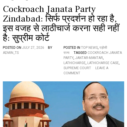
Cockroach Janata Party
Zindabad: सिर्फ प्रदर्शन हो रहा है,
इस वजह से लाठीचार्ज करना सही नहीं
है: सुप्रीम कोर्ट
POSTED ON
JULY 27, 2026
BY
POSTED IN
TOP NEWS
,
पड़ोसी
ADMIN_TS
राज्य
TAGGED
COCKROACH JANATA
PARTY
,
JANTAR-MANTAR
,
LATHICHARGE
,
LATHICHARGE CASE
,
SUPREME COURT
LEAVE A
O
COMMENT
N
C
O
C
K
R
O
A
C
H