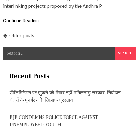
V
interlinking projects proposed by the Andhra P
E
S
U
Continue Reading
P
R
P
Older posts
E
M
o
E
S
C
s
e
O
U
a
t
R
r
Recent Posts
T
s
c
A
G
h
n
डीलिमिटेशन पर झुकने को तैयार नहीं तमिलनाडु सरकार, निर्वाचन
A
f
I
क्षेत्रों के पुनर्गठन के खिलाफ प्रस्ताव
a
o
N
S
r
v
T
BJP CONDEMNS POLICE FORCE AGAINST
:
A
i
UNEMPLOYEED YOUTH
N
D
g
H