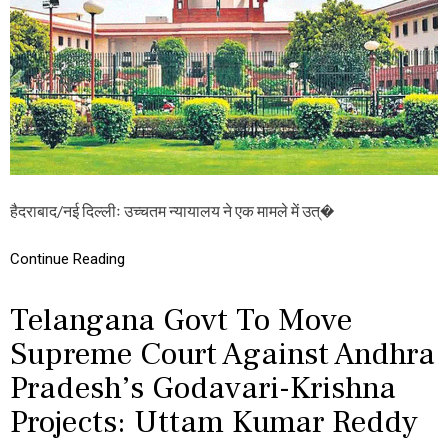
या
जा
ल
नें
य
पू
का
रा
ब
मा
ड़ा
म
फै
ला
स
ला
,
हा
ई
हैदराबाद/नई दिल्लीः उच्चतम न्यायालय ने एक मामले में उत्�
को
र्ट
औ
Continue Reading
र
ट्रा
Telangana Govt To Move
य
ल
Supreme Court Against Andhra
को
र्ट
Pradesh’s Godavari-Krishna
का
फै
Projects: Uttam Kumar Reddy
स
ला