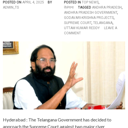
ब
POSTED ON
APRIL 4, 2025
BY
POSTED IN
TOP NEWS
,
द
ADMIN_TS
तेलंगाना
TAGGED
ANDHRA PRADESH
,
ला
ANDHRA PRADESH GOVERNMENT
,
,
GODAVARI-KRISHNA PROJECTS
,
क
SUPREME COURT
,
TELANGANA
,
हा
UTTAM KUMAR REDDY
LEAVE A
-
O
COMMENT
“
N
…
T
जा
E
न
L
से
A
मा
N
र
G
ने
A
की
N
इ
A
रा
G
दे
O
से
V
पी
T
टा
T
है
O
Hyderabad : The Telangana Government has decided to
”
M
O
approach the Supreme Court against two major river