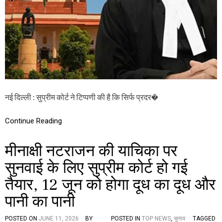
J
A
N
A
T
A
P
A
R
T
Y
नई दिल्ली : सुप्रीम कोर्ट ने टिप्पणी की है कि सिर्फ प्रदर�
Z
I
N
Continue Reading
D
A
मीनाक्षी नटराजन की याचिका पर
B
A
सुनवाई के लिए सुप्रीम कोर्ट हो गई
D
:
तैयार, 12 जून को होगा दूध का दूध और
सि
र्फ
पानी का पानी
प्र
द
र्श
POSTED ON
JUNE 11, 2026
BY
POSTED IN
TOP NEWS
,
चुनाव
TAGGED