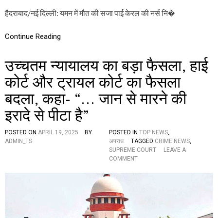
की
हैदराबाद/नई दिल्ली: यमन में मौत की सजा पाई केरल की नर्स नि�
न
र्स
नि
Continue Reading
मि
षा
प्रि
उच्चतम न्यायालय का बड़ा फैसला, हाई
या
मा
कोर्ट और ट्रायल कोर्ट का फैसला
म
बदला, कहा- “… जान से मारने की
ले
की
इरादे से पीटा है”
सु
न
वा
POSTED ON
APRIL 19, 2025
BY
POSTED IN
TOP NEWS
,
ई
ADMIN_TS
अपराध
TAGGED
CRIME NEWS
,
क
SUPREME COURT
LEAVE A
रे
O
COMMENT
गा
N
सु
उ
प्री
च्च
म
त
को
म
र्ट
न्या
,