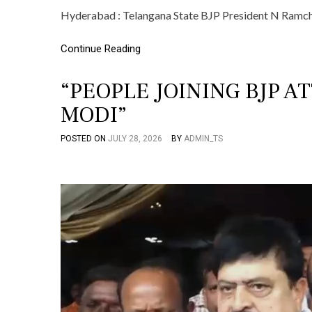
Hyderabad : Telangana State BJP President N Ramch
Continue Reading
“PEOPLE JOINING BJP A
MODI”
POSTED ON
JULY 28, 2026
BY
ADMIN_TS