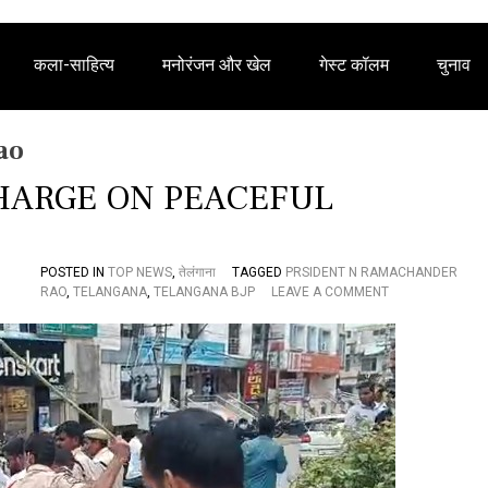
कला-साहित्य
मनोरंजन और खेल
गेस्ट कॉलम
चुनाव
ao
HARGE ON PEACEFUL
POSTED IN
TOP NEWS
,
तेलंगाना
TAGGED
PRSIDENT N RAMACHANDER
O
RAO
,
TELANGANA
,
TELANGANA BJP
LEAVE A COMMENT
N
B
J
P
C
O
N
D
E
M