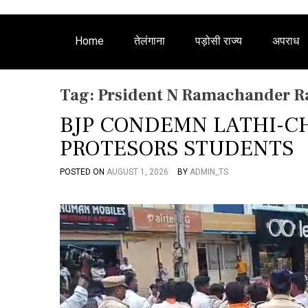
Home
तेलंगाना
पड़ोसी राज्य
अपराध
Tag:
Prsident N Ramachander R
BJP CONDEMN LATHI-C
PROTESORS STUDENTS
POSTED ON
AUGUST 1, 2026
BY
ADMIN_TS