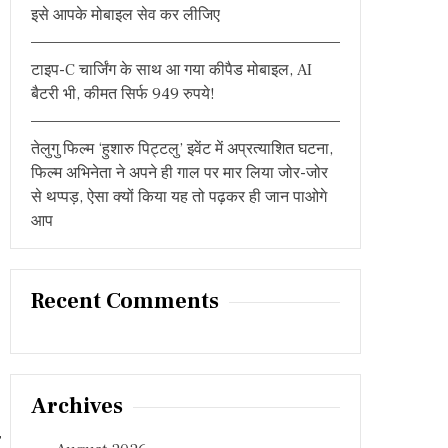
इसे आपके मोबाइल सेव कर लीजिए
टाइप-C चार्जिंग के साथ आ गया कीपैड मोबाइल, AI
बैटरी भी, कीमत सिर्फ 949 रुपये!
तेलुगु फिल्म ‘हुशारु पिट्टलु’ इवेंट में अप्रत्याशित घटना,
फिल्म अभिनेता ने अपने ही गाल पर मार लिया जोर-जोर
से थप्पड़, ऐसा क्यों किया यह तो पढ़कर ही जान पाओगे
आप
Recent Comments
Archives