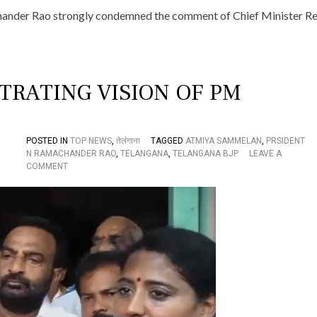
”
ander Rao strongly condemned the comment of Chief Minister Re
అ
ని
అ
వ
మా
నిం
TTRATING VISION OF PM
చి
న
ము
ఖ్య
POSTED IN
TOP NEWS
,
तेलंगाना
TAGGED
ATMIYA SAMMELAN
,
PRSIDENT
మం
N RAMACHANDER RAO
,
TELANGANA
,
TELANGANA BJP
LEAVE A
త్రి
O
COMMENT
రే
N
వం
“
త్
P
రె
E
డ్డి
O
త
P
క్ష
L
ణ
E
మే
J
బ
O
హి
I
రం