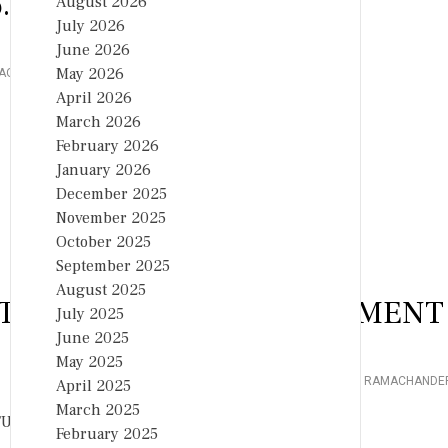
.
August 2026
July 2026
June 2026
May 2026
AO
,
April 2026
March 2026
February 2026
January 2026
December 2025
November 2025
October 2025
September 2025
August 2025
TH REDDY FOR HIS COMMENT
July 2025
June 2025
May 2025
POSTED IN
TOP NEWS
,
तेलंगाना
TAGGED
PRSIDENT N RAMACHANDE
April 2025
March 2025
February 2025