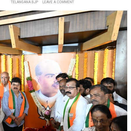
M
O
TELANGANA BJP
LEAVE A COMMENT
M
N
O
ఘ
D
నం
I
గా
”
భా
ర
తీ
య
జ
న
సం
ఘ్
వ్య
వ
స్థా
ప
కు
లు
డా
క్ట
ర్
శ్యా
మా
ప్ర