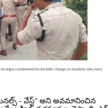
N
L
A
T
H
I
-
C
H
A
R
G
E
O
N
strongly condemned brutal lathi-charge on students who were
P
E
A
C
E
F
U
ిమినల్స్ – వేస్ట్” అని అవమానించిన
L
P