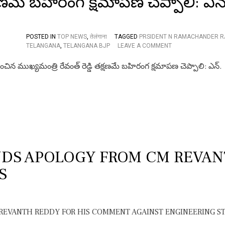
క్షణమే బహిరంగ క్షమాపణ చెప్పాలి: ఎన్
R
O
T
E
POSTED IN
TOP NEWS
,
तेलंगाना
TAGGED
PRSIDENT N RAMACHANDER R
S
O
TELANGANA
,
TELANGANA BJP
LEAVE A COMMENT
O
N
R
ఇం
S
జి
S
నీ
T
రిం
U
గ్
D
వి
E
ద్యా
N
ర్థు
T
ల
S
ను
DS APOLOGY FROM CM REVAN
“
క్రి
S
మి
న
ల్స్
–
వే
స్ట్