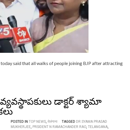
N
గ
I
క్ష
N
మా
G
ప
B
ణ
J
చె
P
ప్పా
A
లి
T
:
T
ఎ
R
న్
A
.
ay said that all walks of people joining BJP after attracting
T
రాం
I
చం
N
ద
G
ర్
V
రా
I
వు
S
స్థాపకులు డాక్టర్ శ్యామా
I
O
ుకలు
N
O
F
POSTED IN
TOP NEWS
,
तेलंगाना
TAGGED
DR SYAMA PRASAD
P
MUKHERJEE
,
PRSIDENT N RAMACHANDER RAO
,
TELANGANA
,