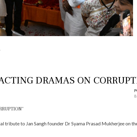
సా
ద్
ము
ఖ
ర్జీ
జ
యం
తి
వే
డు
క
లు
NACTING DRAMAS ON CORRUPT
P
B
al tribute to Jan Sangh founder Dr Syama Prasad Mukherjee on the 