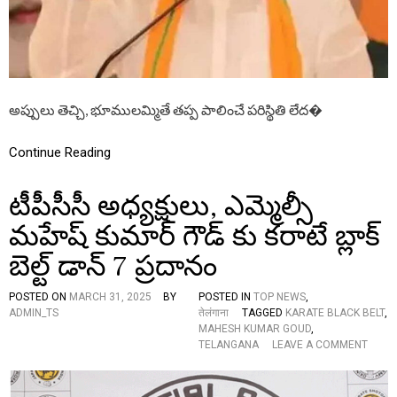
దా
वि
?
वा
జు
द
ట్టు
की
ప
ज
ట్టు
ड़
కు
…
అప్పులు తెచ్చి, భూములమ్మితే తప్ప పాలించే పరిస్థితి లేద�
ని
వి
ద్యా
Continue Reading
ర్థు
ల
టీపీసీసీ అధ్యక్షులు, ఎమ్మెల్సీ
ను
గొ
మహేష్ కుమార్ గౌడ్ కు కరాటే బ్లాక్
డ్డు
లా
బెల్ట్ డాన్ 7 ప్రదానం
గా
బా
దు
POSTED ON
MARCH 31, 2025
BY
POSTED IN
TOP NEWS
,
తా
ADMIN_TS
तेलंगाना
TAGGED
KARATE BLACK BELT
,
రా
MAHESH KUMAR GOUD
,
?
O
TELANGANA
LEAVE A COMMENT
”
N
టీ
పీ