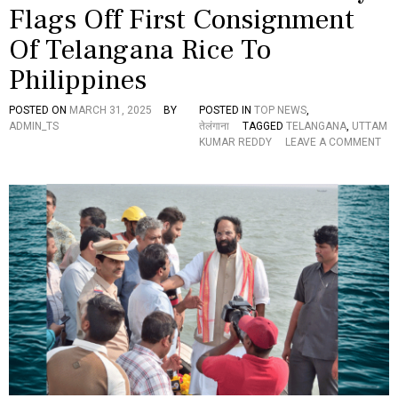
Flags Off First Consignment
ల్ట్
డా
Of Telangana Rice To
న్
7
Philippines
ప్ర
దా
నం
POSTED ON
MARCH 31, 2025
BY
POSTED IN
TOP NEWS
,
ADMIN_TS
तेलंगाना
TAGGED
TELANGANA
,
UTTAM
KUMAR REDDY
LEAVE A COMMENT
O
N
M
I
N
I
S
T
E
R
U
T
T
A
M
K