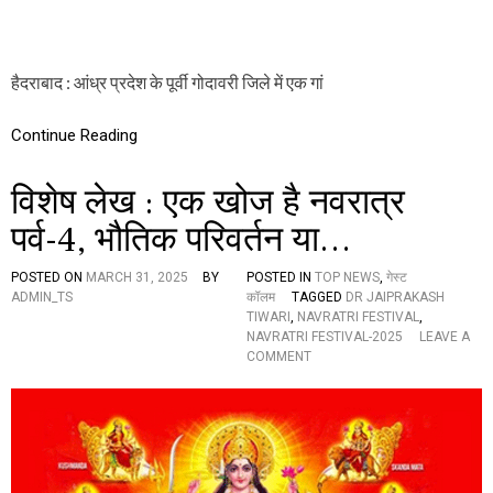
स
गां
व
में
हैदराबाद : आंध्र प्रदेश के पूर्वी गोदावरी जिले में एक गां
कैं
स
र
Continue Reading
का
भैं
विशेष लेख : एक खोज है नवरात्र
य
,
पर्व-4, भौतिक परिवर्तन या…
जा
नें
इ
POSTED ON
MARCH 31, 2025
BY
POSTED IN
TOP NEWS
,
गेस्ट
स
ADMIN_TS
कॉलम
TAGGED
DR JAIPRAKASH
स
TIWARI
,
NAVRATRI FESTIVAL
,
म
NAVRATRI FESTIVAL-2025
LEAVE A
य
O
COMMENT
व
N
हां
वि
की
शे
स्थि
ष
ति
ले
ख