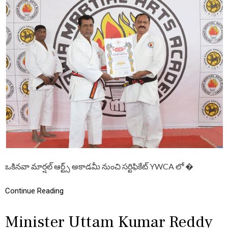
సీ
సీ
అ
ధ్య
క్షు
లు
,
ఎ
మ్మె
ల్సీ
మ
హే
ష్
కు
మా
ర్
గౌ
డ్
ఒకినవా మార్షల్ ఆర్ట్స్ అకాడమీ నుంచి సర్టిఫికేట్ YWCA లో �
కు
క
రా
Continue Reading
టే
బ్లా
Minister Uttam Kumar Reddy
క్
బె