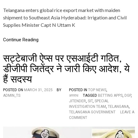
U
Telangana enters global rice export market with maiden
M
A
shipment to Southeast Asia Hyderabad: Irrigation and Civil
R
Supplies Minister Capt N Uttam K
R
E
D
Continue Reading
D
Y
सट्टेबाजी ऐप्स पर एसआईटी गठित,
F
L
डीजीपी जितेंद्र ने जारी किए आदेश, ये
A
G
हैं सदस्य
S
O
F
POSTED ON
MARCH 31, 2025
BY
POSTED IN
TOP NEWS
,
F
ADMIN_TS
अपराध
TAGGED
BETTING APPS
,
DGP
,
F
JITENDER
,
SIT
,
SPECIAL
I
INVESTIGATION TEAM
,
TELANGANA
,
R
TELANGANA GOVERNMENT
LEAVE A
S
O
COMMENT
T
N
C
स
O
ट्टे