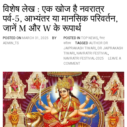
विशेष लेख : एक खोज है नवरात्र
पर्व-5, आभ्यंतर या मानसिक परिवर्तन,
जानें M और W के रूपार्थ
POSTED ON
MARCH 31, 2025
BY
POSTED IN
TOP NEWS
,
गेस्ट
ADMIN_TS
कॉलम
TAGGED
AUTHOR DR
JAIPRAKASH TIWARI
,
DR JAIPRAKASH
TIWARI
,
NAVRATRI FESTIVAL
,
NAVRATRI FESTIVAL-2025
LEAVE A
O
COMMENT
N
वि
शे
ष
ले
ख
:
ए
क
खो
ज
है