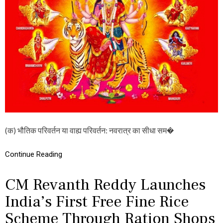
:
ए
क
खो
ज
है
न
व
रा
त्र
प
र्व
-
4
,
(क) भौतिक परिवर्तन या वाह्य परिवर्तन: नवरात्र का सीधा सम�
भौ
ति
क
Continue Reading
प
रि
CM Revanth Reddy Launches
व
र्त
India’s First Free Fine Rice
न
या
Scheme Through Ration Shops
…