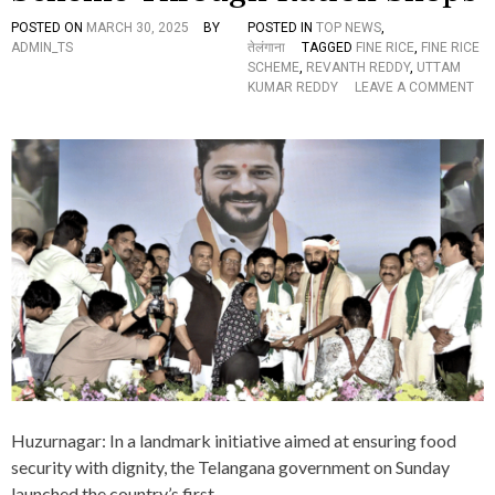
POSTED ON
MARCH 30, 2025
BY
POSTED IN
TOP NEWS
,
ADMIN_TS
तेलंगाना
TAGGED
FINE RICE
,
FINE RICE
SCHEME
,
REVANTH REDDY
,
UTTAM
KUMAR REDDY
LEAVE A COMMENT
O
N
C
M
R
E
V
A
N
T
H
R
E
D
D
Y
L
Huzurnagar: In a landmark initiative aimed at ensuring food
A
U
security with dignity, the Telangana government on Sunday
N
launched the country’s first