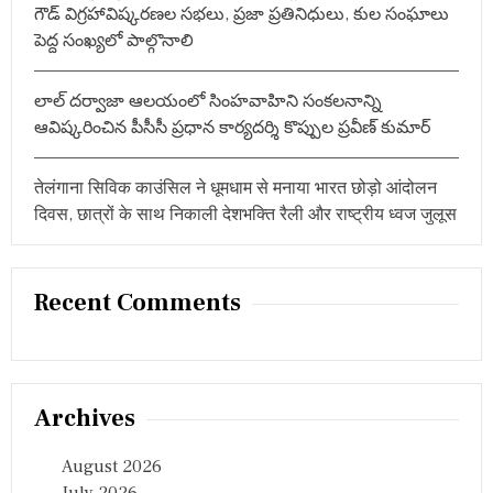
a
I
గౌడ్ విగ్రహావిష్కరణల సభలు, ప్రజా ప్రతినిధులు, కుల సంఘాలు
C
పెద్ద సంఖ్యలో పాల్గొనాలి
t
E
S
i
C
లాల్ దర్వాజా ఆలయంలో సింహవాహిని సంకలనాన్ని
H
o
ఆవిష్కరించిన పీసీసీ ప్రధాన కార్యదర్శి కొప్పుల ప్రవీణ్ కుమార్
E
M
n
E
तेलंगाना सिविक काउंसिल ने धूमधाम से मनाया भारत छोड़ो आंदोलन
T
H
दिवस, छात्रों के साथ निकाली देशभक्ति रैली और राष्ट्रीय ध्वज जुलूस
R
O
U
G
Recent Comments
H
R
A
T
I
O
Archives
N
S
August 2026
H
O