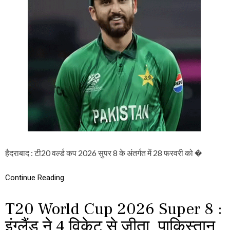
W
O
R
L
D
C
U
P
2
0
2
6
S
U
P
E
R
हैदराबाद : टी20 वर्ल्ड कप 2026 सुपर 8 के अंतर्गत में 28 फरवरी को �
8
:
आ
Continue Reading
ज
हो
T20 World Cup 2026 Super 8 :
जा
ए
इंग्लैंड ने 4 विकेट से जीता, पाकिस्तान
गा