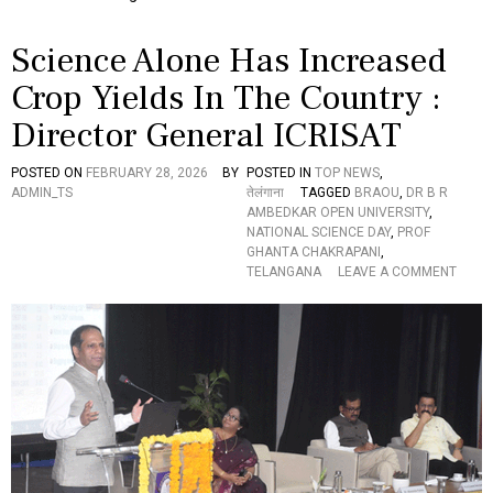
कि
स्ता
Science Alone Has Increased
न
के
Crop Yields In The Country :
ब
ल्ले
Director General ICRISAT
बा
ज
सा
POSTED ON
FEBRUARY 28, 2026
BY
POSTED IN
TOP NEWS
,
हि
ADMIN_TS
तेलंगाना
TAGGED
BRAOU
,
DR B R
ब
AMBEDKAR OPEN UNIVERSITY
,
जा
NATIONAL SCIENCE DAY
,
PROF
दा
GHANTA CHAKRAPANI
,
फ
O
TELANGANA
LEAVE A COMMENT
र
N
हा
S
न
C
ने
I
इ
E
ति
N
हा
C
स
E
र
A
चा
L
,
O