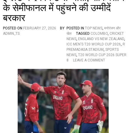
ती
के सेमीफानल में पहुंचने की उम्मीदें
स
री
बरकार
से
मी
फा
POSTED ON
FEBRUARY 27, 2026
BY
POSTED IN
TOP NEWS
,
मनोरंजन और
इ
ADMIN_TS
खेल
TAGGED
COLOMBO
,
CRICKET
न
NEWS
,
ENGLAND VS NEW ZEALAND
,
लि
ICC MEN'S T20 WORLD CUP 2026
,
R
स्ट
PREMADASA STADIUM
,
SPORTS
टी
NEWS
,
T20 WORLD CUP 2026 SUPER
म
O
8
LEAVE A COMMENT
का
N
फै
T
स
2
ला
0
,
W
भा
O
र
R
त
L
का
D
हा
C
ल
U
बे
P
हा
2