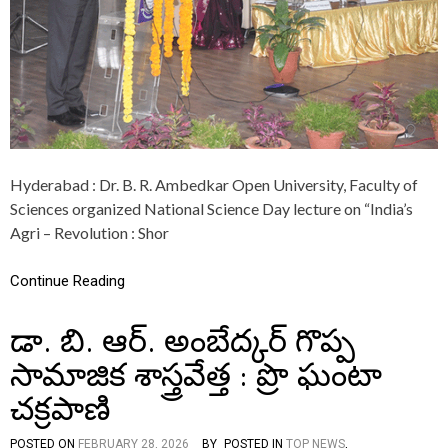
से
N
मी
E
फा
H
इ
A
न
S
ल
I
प
N
र
C
है
R
न
E
Hyderabad : Dr. B. R. Ambedkar Open University, Faculty of
ज
A
Sciences organized National Science Day lecture on “India’s
र
S
Agri – Revolution : Shor
E
D
C
Continue Reading
R
O
P
డా. బి. ఆర్. అంబేద్కర్ గొప్ప
Y
I
సామాజిక శాస్త్రవేత్త : ప్రొ ఘంటా
E
L
చక్రపాణి
D
S
POSTED ON
FEBRUARY 28, 2026
BY
POSTED IN
TOP NEWS
,
I