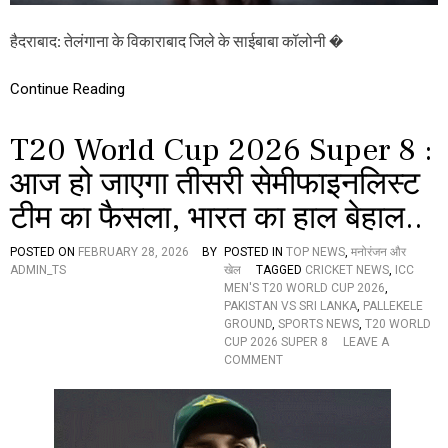
ल
ने
हैदराबाद: तेलंगाना के विकाराबाद जिले के साईबाबा कॉलोनी �
फां
सी
ल
Continue Reading
गा
क
र
T20 World Cup 2026 Super 8 :
आ
त्म
आज हो जाएगा तीसरी सेमीफाइनलिस्ट
ह
टीम का फैसला, भारत का हाल बेहाल..
त्या
की
,
POSTED ON
FEBRUARY 28, 2026
BY
POSTED IN
TOP NEWS
,
मनोरंजन और
सु
ADMIN_TS
खेल
TAGGED
CRICKET NEWS
,
ICC
सा
MEN'S T20 WORLD CUP 2026
,
इ
PAKISTAN VS SRI LANKA
,
PALLEKELE
ड
GROUND
,
SPORTS NEWS
,
T20 WORLD
नो
CUP 2026 SUPER 8
LEAVE A
ट
O
COMMENT
भी
N
मि
T
ला
2
0