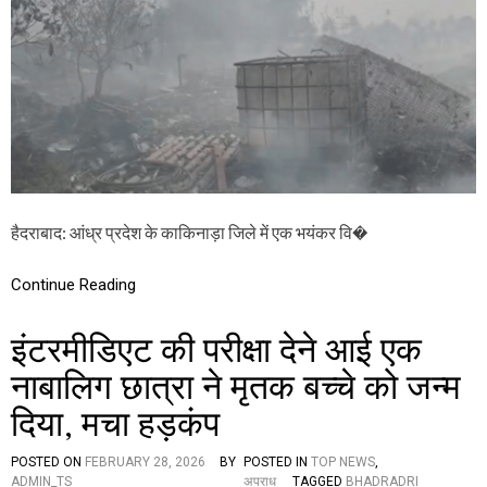
R
E
A
K
I
N
G
:
प
टा
खों
हैदराबाद: आंध्र प्रदेश के काकिनाड़ा जिले में एक भयंकर वि�
की
तै
या
Continue Reading
री
कें
द्र
इंटरमीडिएट की परीक्षा देने आई एक
में
भ
नाबालिग छात्रा ने मृतक बच्चे को जन्म
यं
दिया, मचा हड़कंप
क
र
वि
POSTED ON
FEBRUARY 28, 2026
BY
POSTED IN
TOP NEWS
,
स्फो
ADMIN_TS
अपराध
TAGGED
BHADRADRI