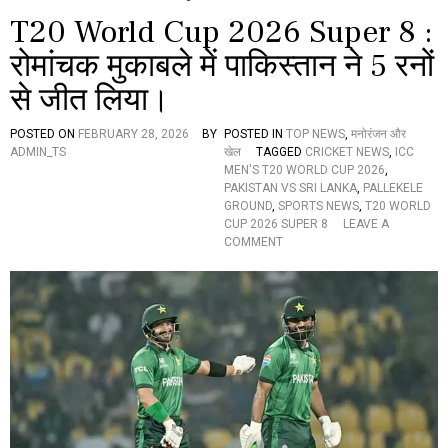
T20 World Cup 2026 Super 8 :
रोमांचक मुकाबले में पाकिस्तान ने 5 रनों
से जीत लिया।
POSTED ON
FEBRUARY 28, 2026
BY
POSTED IN
TOP NEWS
,
मनोरंजन और
ADMIN_TS
खेल
TAGGED
CRICKET NEWS
,
ICC
MEN'S T20 WORLD CUP 2026
,
PAKISTAN VS SRI LANKA
,
PALLEKELE
GROUND
,
SPORTS NEWS
,
T20 WORLD
CUP 2026 SUPER 8
LEAVE A
O
COMMENT
N
T
2
0
W
O
R
L
D
C
U