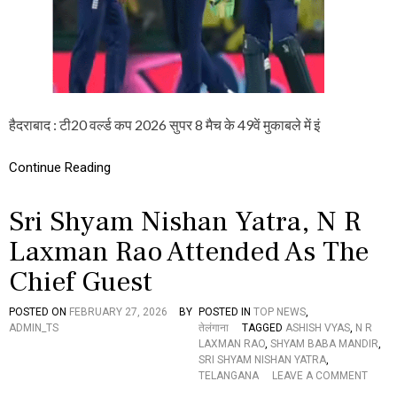
ल
0
.
2
.
6
S
U
P
E
R
हैदराबाद : टी20 वर्ल्ड कप 2026 सुपर 8 मैच के 49वें मुकाबले में इं
8
:
इं
Continue Reading
ग्लैं
ड
Sri Shyam Nishan Yatra, N R
ने
4
Laxman Rao Attended As The
वि
के
Chief Guest
ट
से
जी
POSTED ON
FEBRUARY 27, 2026
BY
POSTED IN
TOP NEWS
,
ता
ADMIN_TS
तेलंगाना
TAGGED
ASHISH VYAS
,
N R
,
LAXMAN RAO
,
SHYAM BABA MANDIR
,
पा
SRI SHYAM NISHAN YATRA
,
कि
O
TELANGANA
LEAVE A COMMENT
स्ता
N