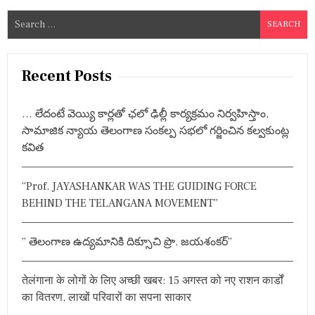
o
M
S
A
s
e
N
R
a
t
A
r
Recent Posts
O
s
c
A
T
h
n
T
… లేదంటే వెయ్యి కార్లతో ఛలో ఢిల్లీ కార్యక్రమం నిర్వహిస్తాం,
f
E
సామాజిక న్యాయ తెలంగాణ సంకల్ప సభలో గర్జించిన కల్వకుంట్ల
a
o
N
కవిత
D
r
v
E
:
D
i
“Prof. JAYASHANKAR WAS THE GUIDING FORCE
A
S
BEHIND THE TELANGANA MOVEMENT”
g
T
H
a
E
” తెలంగాణ ఉద్యమానికి దిక్సూచి ప్రొ. జయశంకర్”
C
t
H
I
तेलंगाना के लोगों के लिए अच्छी खबर: 15 अगस्त को नए राशन कार्डों
i
E
का वितरण, लाखों परिवारों का सपना साकार
F
G