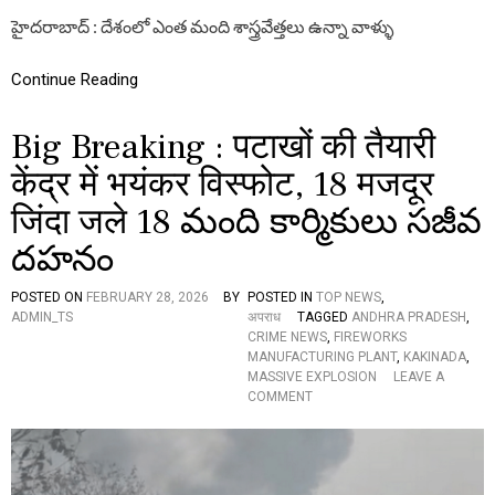
వే
A
హైదరాబాద్ : దేశంలో ఎంత మంది శాస్త్రవేత్తలు ఉన్నా వాళ్ళు
త్త
L
:
I
ప్రొ
Continue Reading
C
ఘం
R
టా
I
Big Breaking : पटाखों की तैयारी
చ
S
క్ర
A
केंद्र में भयंकर विस्फोट, 18 मजदूर
పా
T
ణి
जिंदा जले 18 మంది కార్మికులు సజీవ
దహనం
POSTED ON
FEBRUARY 28, 2026
BY
POSTED IN
TOP NEWS
,
ADMIN_TS
अपराध
TAGGED
ANDHRA PRADESH
,
CRIME NEWS
,
FIREWORKS
MANUFACTURING PLANT
,
KAKINADA
,
MASSIVE EXPLOSION
LEAVE A
O
COMMENT
N
B
I
G
B