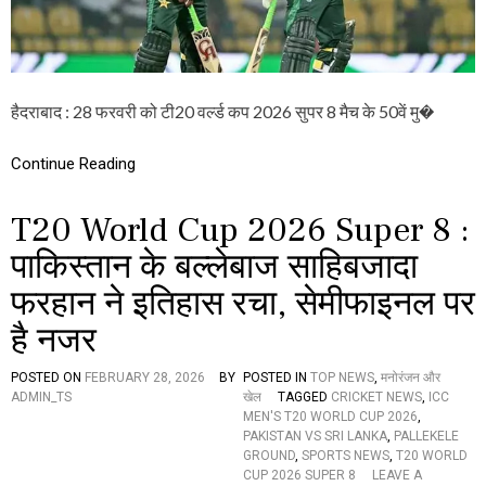
P
2
0
2
6
S
हैदराबाद : 28 फरवरी को टी20 वर्ल्ड कप 2026 सुपर 8 मैच के 50वें मु�
U
P
Continue Reading
E
R
8
T20 World Cup 2026 Super 8 :
:
रो
पाकिस्तान के बल्लेबाज साहिबजादा
मां
च
फरहान ने इतिहास रचा, सेमीफाइनल पर
क
मु
है नजर
का
ब
POSTED ON
FEBRUARY 28, 2026
BY
POSTED IN
TOP NEWS
,
मनोरंजन और
ले
ADMIN_TS
खेल
TAGGED
CRICKET NEWS
,
ICC
में
MEN'S T20 WORLD CUP 2026
,
पा
PAKISTAN VS SRI LANKA
,
PALLEKELE
कि
GROUND
,
SPORTS NEWS
,
T20 WORLD
स्ता
CUP 2026 SUPER 8
LEAVE A
न