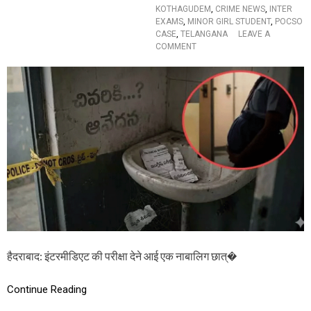
ट
KOTHAGUDEM
,
CRIME NEWS
,
INTER
,
EXAMS
,
MINOR GIRL STUDENT
,
POCSO
1
CASE
,
TELANGANA
LEAVE A
8
O
COMMENT
म
N
ज
इं
दू
ट
र
र
जिं
मी
दा
डि
ज
ए
ले
ट
1
की
8
प
మం
री
ది
क्षा
కా
दे
ర్మి
ने
కు
आ
లు
ई
స
हैदराबाद: इंटरमीडिएट की परीक्षा देने आई एक नाबालिग छात्�
ए
జీ
क
వ
ना
Continue Reading
ద
बा
హ
लि