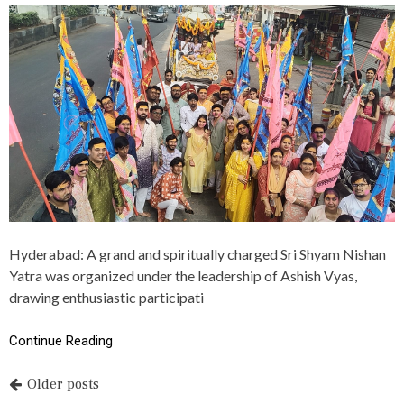
न
S
के
R
से
I
मी
S
फा
H
न
Y
ल
A
में
M
प
N
हुं
I
च
S
ने
H
की
A
उ
N
म्मी
Y
दें
Hyderabad: A grand and spiritually charged Sri Shyam Nishan
A
ब
T
Yatra was organized under the leadership of Ashish Vyas,
र
R
drawing enthusiastic participati
का
A
र
,
N
Continue Reading
R
L
P
Older posts
A
X