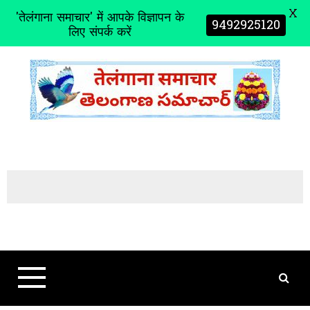
X
'तेलंगाना समाचार' में आपके विज्ञापन के
9492925120
लिए संपर्क करें
S
k
i
p
t
o
c
o
n
t
e
n
t