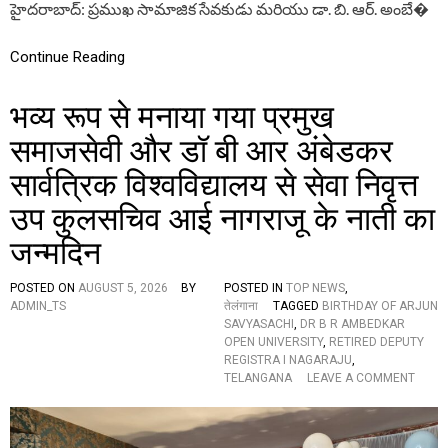
कु
హైదరాబాద్: ప్రముఖ సామాజిక సేవకుడు మరియు డా. బి. ఆర్. అంబే�
వి
छ
ద్యా
…
ల
Continue Reading
యం
నుం
भव्य रूप से मनाया गया प्रमुख
డి
ప
समाजसेवी और डॉ बी आर अंबेडकर
ద
వి
सार्वत्रिक विश्वविद्यालय से सेवा निवृत्त
వి
ర
उप कुलसचिव आई नागराजू के नाती का
మ
ణ
जन्मदिन
పొం
ది
POSTED ON
AUGUST 5, 2026
BY
POSTED IN
TOP NEWS
,
న
ADMIN_TS
तेलंगाना
TAGGED
BIRTHDAY OF ARJUN
డి
SAVYASACHI
,
DR B R AMBEDKAR
ప్యూ
OPEN UNIVERSITY
,
RETIRED DEPUTY
టీ
REGISTRA I NAGARAJU
,
రి
O
TELANGANA
LEAVE A COMMENT
జి
N
స్ట్రా
भ
ర్
व्य
ఐ