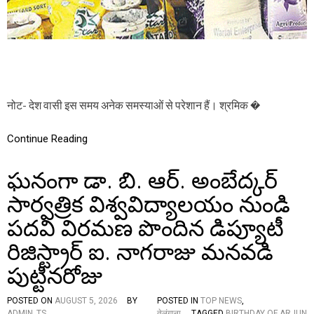
र
में
खा
ने
वा
ले
म
सा
नोट- देश वासी इस समय अनेक समस्याओं से परेशान हैं। श्रमिक �
लों
में
‘
Continue Reading
ज
ह
ఘనంగా డా. బి. ఆర్. అంబేద్కర్
र
’
సార్వత్రిక విశ్వవిద్యాలయం నుండి
मि
ला
పదవి విరమణ పొందిన డిప్యూటీ
व
ट
రిజిస్ట్రార్ ఐ. నాగరాజు మనవడి
,
लौं
పుట్టినరోజు
ग
औ
POSTED ON
AUGUST 5, 2026
BY
POSTED IN
TOP NEWS
,
र
ADMIN_TS
तेलंगाना
TAGGED
BIRTHDAY OF ARJUN
जी