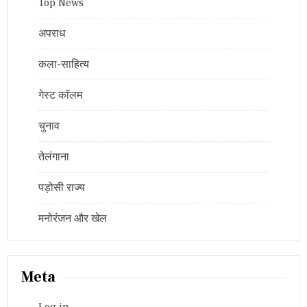
Top News
अपराध
कला-साहित्य
गेस्ट कॉलम
चुनाव
तेलंगाना
पड़ोसी राज्य
मनोरंजन और खेल
Meta