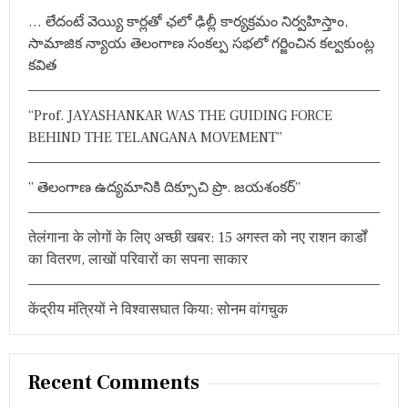
h
ठा
n
… లేదంటే వెయ్యి కార్లతో ఛలో ఢిల్లీ కార్యక్రమం నిర్వహిస్తాం,
या
f
आ
సామాజిక న్యాయ తెలంగాణ సంకల్ప సభలో గర్జించిన కల్వకుంట్ల
a
o
नं
కవిత
r
द
v
:
i
“Prof. JAYASHANKAR WAS THE GUIDING FORCE
BEHIND THE TELANGANA MOVEMENT”
g
a
” తెలంగాణ ఉద్యమానికి దిక్సూచి ప్రొ. జయశంకర్”
t
तेलंगाना के लोगों के लिए अच्छी खबर: 15 अगस्त को नए राशन कार्डों
i
का वितरण, लाखों परिवारों का सपना साकार
o
केंद्रीय मंत्रियों ने विश्वासघात किया: सोनम वांगचुक
n
Recent Comments