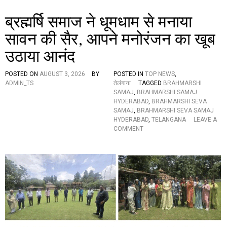
E
ణ
Z
ब्रह्मर्षि समाज ने धूमधाम से मनाया
మ
O
ధ్య
N
सावन की सैर, आपने मनोरंजन का खूब
రై
E
ల్వే
उठाया आनंद
POSTED ON
AUGUST 3, 2026
BY
POSTED IN
TOP NEWS
,
ADMIN_TS
तेलंगाना
TAGGED
BRAHMARSHI
SAMAJ
,
BRAHMARSHI SAMAJ
HYDERABAD
,
BRAHMARSHI SEVA
SAMAJ
,
BRAHMARSHI SEVA SAMAJ
HYDERABAD
,
TELANGANA
LEAVE A
O
COMMENT
N
ब्र
ह्म
र्षि
स
मा
ज
ने
धू
म