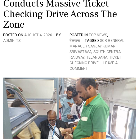
Conducts Massive Ticket
क
र
Checking Drive Across The
सा
र्व
Zone
त्रि
क
वि
POSTED ON
AUGUST 4, 2026
BY
POSTED IN
TOP NEWS
,
श्व
ADMIN_TS
तेलंगाना
TAGGED
SCR GENERAL
वि
MANAGER SANJAY KUMAR
द्या
SRIVASTAVA
,
SOUTH CENTRAL
ल
RAILWAY
,
TELANGANA
,
TICKET
य
CHECKING DRIVE
LEAVE A
से
O
COMMENT
से
N
वा
S
नि
O
वृ
U
त्त
T
उ
H
प
C
कु
E
ल
N
स
T
चि
R
व
A