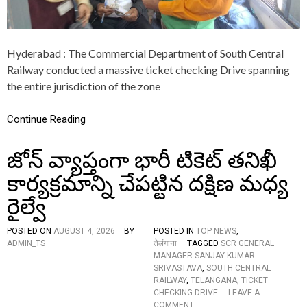
आ
L
ई
R
ना
A
ग
I
Hyderabad : The Commercial Department of South Central
रा
L
जू
W
Railway conducted a massive ticket checking Drive spanning
के
A
the entire jurisdiction of the zone
ना
Y
ती
C
का
O
Continue Reading
ज
N
न्म
D
दि
జోన్ వ్యాప్తంగా భారీ టికెట్ తనిఖీ
U
न
C
కార్యక్రమాన్ని చేపట్టిన దక్షిణ మధ్య
T
S
రైల్వే
M
A
S
POSTED ON
AUGUST 4, 2026
BY
POSTED IN
TOP NEWS
,
S
ADMIN_TS
तेलंगाना
TAGGED
SCR GENERAL
I
MANAGER SANJAY KUMAR
V
SRIVASTAVA
,
SOUTH CENTRAL
E
RAILWAY
,
TELANGANA
,
TICKET
T
CHECKING DRIVE
LEAVE A
I
O
COMMENT