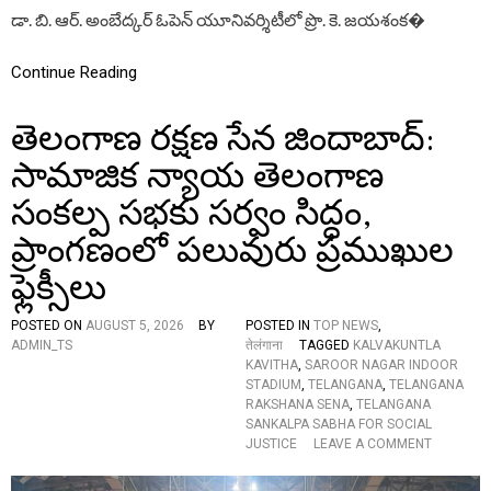
చి
L
డా. బి. ఆర్. అంబేద్కర్ ఓపెన్ యూనివర్శిటీలో ప్రొ. కె. జయశంక�
ప్రొ
A
.
N
జ
Continue Reading
G
య
A
శం
N
క
తెలంగాణ రక్షణ సేన జిందాబాద్:
A
ర్
M
సామాజిక న్యాయ తెలంగాణ
”
O
V
సంకల్ప సభకు సర్వం సిద్ధం,
E
M
ప్రాంగణంలో పలువురు ప్రముఖుల
E
N
ఫ్లెక్సీలు
T
”
POSTED ON
AUGUST 5, 2026
BY
POSTED IN
TOP NEWS
,
ADMIN_TS
तेलंगाना
TAGGED
KALVAKUNTLA
KAVITHA
,
SAROOR NAGAR INDOOR
STADIUM
,
TELANGANA
,
TELANGANA
RAKSHANA SENA
,
TELANGANA
SANKALPA SABHA FOR SOCIAL
O
JUSTICE
LEAVE A COMMENT
N
తె