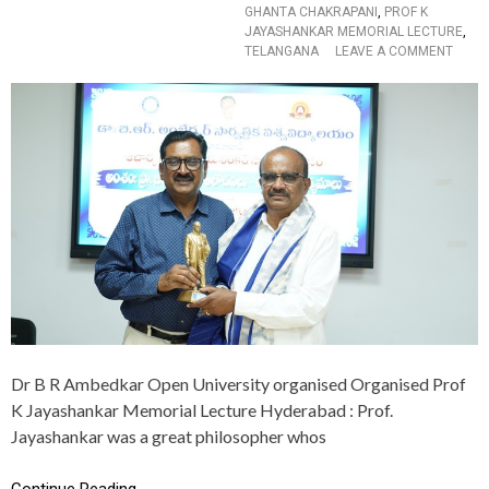
ల్ప
GHANTA CHAKRAPANI
,
PROF K
స
JAYASHANKAR MEMORIAL LECTURE
,
భ
O
TELANGANA
LEAVE A COMMENT
లో
N
గ
“
ర్జిం
P
చి
R
న
O
క
F
ల్వ
.
కుం
J
ట్ల
A
క
Y
వి
A
త
S
H
A
N
K
Dr B R Ambedkar Open University organised Organised Prof
A
R
K Jayashankar Memorial Lecture Hyderabad : Prof.
W
Jayashankar was a great philosopher whos
A
S
T
Continue Reading