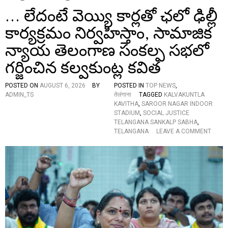
… లేదంటే వెయ్యి కార్లతో ఛలో ఢిల్లీ
కార్యక్రమం నిర్వహిస్తాం, సామాజిక
న్యాయ తెలంగాణ సంకల్ప సభలో
గర్జించిన కల్వకుంట్ల కవిత
POSTED ON
AUGUST 6, 2026
BY
POSTED IN
TOP NEWS
,
ADMIN_TS
तेलंगाना
TAGGED
KALVAKUNTLA
KAVITHA
,
SAROOR NAGAR INDOOR
STADIUM
,
SOCIAL JUSTICE
TELANGANA SANKALP SABHA
,
O
TELANGANA
LEAVE A COMMENT
N
…
లే
దం
టే
వె
య్యి
కా
ర్ల
తో