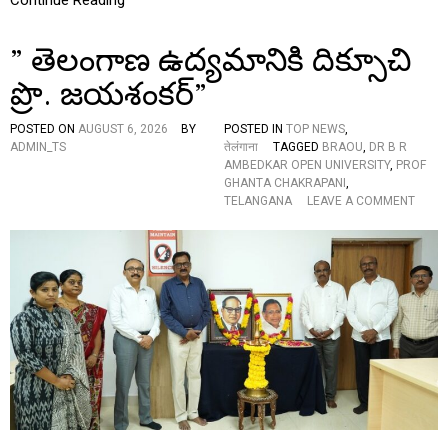
H
E
” తెలంగాణ ఉద్యమానికి దిక్సూచి
G
U
ప్రొ. జయశంకర్”
I
D
I
POSTED ON
AUGUST 6, 2026
BY
POSTED IN
TOP NEWS
,
N
ADMIN_TS
तेलंगाना
TAGGED
BRAOU
,
DR B R
G
AMBEDKAR OPEN UNIVERSITY
,
PROF
F
GHANTA CHAKRAPANI
,
O
O
TELANGANA
LEAVE A COMMENT
R
N
C
”
E
తె
B
లం
E
గా
H
ణ
I
ఉ
N
ద్య
D
మా
T
ని
H
కి
E
ది
T
క్సూ
E