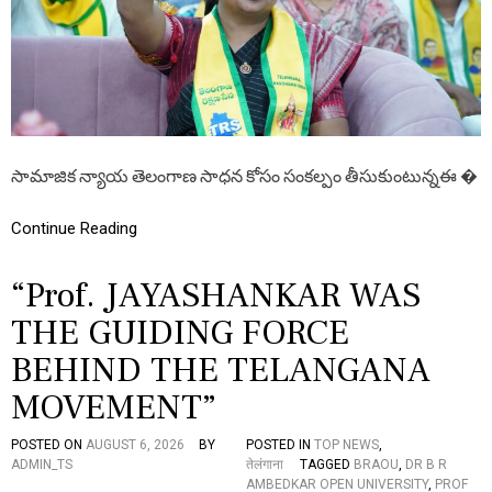
ఛ
లో
ఢి
ల్లీ
కా
ర్య
క్ర
మం
ని
సామాజిక న్యాయ తెలంగాణ సాధన కోసం సంకల్పం తీసుకుంటున్నఈ �
ర్వ
హి
స్తాం
Continue Reading
,
సా
“Prof. JAYASHANKAR WAS
మా
జి
THE GUIDING FORCE
క
న్యా
BEHIND THE TELANGANA
య
తె
MOVEMENT”
లం
గా
ణ
POSTED ON
AUGUST 6, 2026
BY
POSTED IN
TOP NEWS
,
సం
ADMIN_TS
तेलंगाना
TAGGED
BRAOU
,
DR B R
క
AMBEDKAR OPEN UNIVERSITY
,
PROF