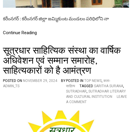
య
B
తి
H
కా
A
కరీంనగర్ : కరీంనగర్ జిల్లా జమ్మికుంట మండలం పరిధిలోని నా
ర్య
V
ద
A
ర్శి
N
Continue Reading
పై
డీ
పీ
सूत्रधार साहित्यिक संस्था का वार्षिक
వో
కు
अधिवेशन एवं सम्मान समारोह,
ఫి
ర్యా
साहित्यकारों को है आमंत्रण
దు
,
POSTED ON
NOVEMBER 29, 2024
BY
POSTED IN
TOP NEWS
,
कला-
చ
ADMIN_TS
साहित्य
TAGGED
SARITHA SURANA
,
ర్య
SUTRADHAR
,
SUTRADHAR LITERARY
లు
AND CULTURAL INSTITUTION
LEAVE
తీ
O
A COMMENT
సు
N
కో
सू
వ
त्र
డా
धा
ని
र
కి