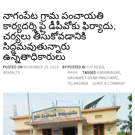
W
र
A
णा
నాగంపేట గ్రామ పంచాయతి
S
र्थी
H
के
కార్యదర్శి పై డీపీవోకు ఫిర్యాదు,
E
रू
L
प
చర్యలు తీసుకోవడానికి
D
में
G
సిద్ధమవుతున్నారు
मा
R
न्य
ఉన్నతాధికారులు
A
ता
N
D
POSTED ON
NOVEMBER 29, 2024
BY
POSTED IN
TOP NEWS
,
L
ADMIN_TS
तेलंगाना
TAGGED
KARIMNAGAR
,
Y
NAGAMPET GRAM PANCHAYAT
,
A
O
TELANGANA
LEAVE A COMMENT
T
N
T
నా
E
గం
L
పే
A
ట
N
గ్రా
G
మ
A
పం
N
చా
A