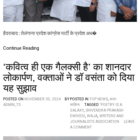
श
कु
मा
र
गौ
ड़
हैदराबाद : तेलंगाना प्रदेश कांग्रेस पार्टी के प्रदेश अध�
ने
डॉ
रा
Continue Reading
ज
ना
रा
‘कवित्व ही एक गैलक्सी है’ का शानदार
य
ण
लोकार्पण, वक्ताओं ने डॉ वसंता को दिया
मु
यह सुझाव
दि
रा
ज
POSTED ON
NOVEMBER 30, 2024
BY
POSTED IN
TOP NEWS
,
कला-
को
ADMIN_TS
साहित्य
TAGGED
'POETRY IS A
कि
GALAXY
,
SHIVENDRA PRAKASH
या
DWIVEDI
,
WAJA
,
WRITERS AND
स
JOURNALISTS ASSOCIATION
LEAVE
म्मा
O
A COMMENT
नि
N
त
‘