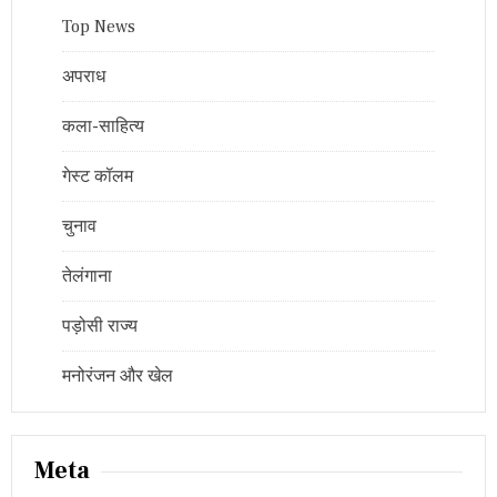
Top News
अपराध
कला-साहित्य
गेस्ट कॉलम
चुनाव
तेलंगाना
पड़ोसी राज्य
मनोरंजन और खेल
Meta