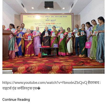
औ
क
र
वि
दी
त्व
ब
ही
धा
ए
ई
क
गै
ल
क्सी
है
’
का
शा
न
दा
र
लो
का
र्प
https://www.youtube.com/watch?v=fbno6nZbQvQ हैदराबाद :
ण
राइटर्स एंड जर्नलिस्ट्स एस�
,
व
क्ता
Continue Reading
ओं
ने