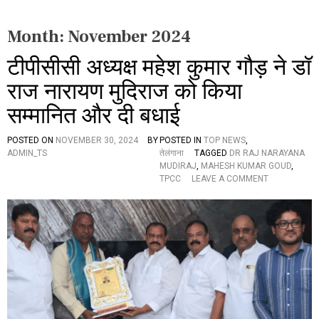
Month:
November 2024
टीपीसीसी अध्यक्ष महेश कुमार गौड़ ने डॉ
राज नारायण मुदिराज को किया
सम्मानित और दी बधाई
POSTED ON
NOVEMBER 30, 2024
BY
POSTED IN
TOP NEWS
,
ADMIN_TS
तेलंगाना
TAGGED
DR RAJ NARAYANA
MUDIRAJ
,
MAHESH KUMAR GOUD
,
O
TPCC
LEAVE A COMMENT
N
टी
पी
सी
सी
अ
ध्य
क्ष
म
हे