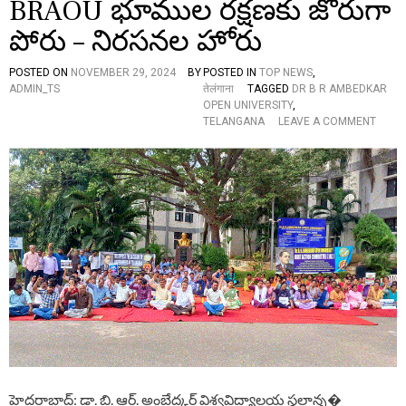
BRAOU భూముల రక్షణకు జోరుగా
వి
జ
పోరు – నిరసనల హోరు
యో
త్స
POSTED ON
NOVEMBER 29, 2024
BY
POSTED IN
TOP NEWS
,
వా
ADMIN_TS
तेलंगाना
TAGGED
DR B R AMBEDKAR
లు
OPEN UNIVERSITY
,
కా
O
TELANGANA
LEAVE A COMMENT
దు
N
,
B
అ
R
బ
A
ద్ధా
O
ల
U
వి
భూ
జ
ము
యో
ల
త్స
ర
వా
క్ష
లు
ణ
”
కు
జో
రు
గా
హైదరాబాద్: డా. బి. ఆర్. అంబేద్కర్ విశ్వవిద్యాలయ స్థలాన్న�
పో