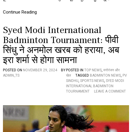
రు
–
Continue Reading
ని
ర
స
Syed Modi International
న
ల
Badminton Tournament: पीवी
హో
రు
सिंधु ने अनमोल खरब को हराया, अब
इरा शर्मा से होगा सामना
POSTED ON
NOVEMBER 29, 2024
BY
POSTED IN
TOP NEWS
,
मनोरंजन और
ADMIN_TS
खेल
TAGGED
BADMINTON NEWS
,
PV
SINDHU
,
SPORTS NEWS
,
SYED MODI
INTERNATIONAL BADMINTON
TOURNAMENT
LEAVE A COMMENT
O
N
S
Y
E
D
M