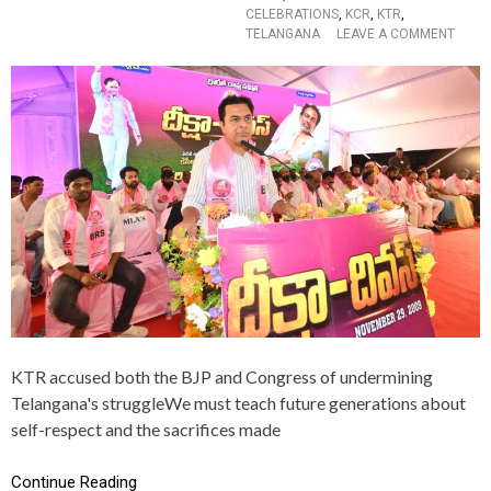
CELEBRATIONS
,
KCR
,
KTR
,
र
O
TELANGANA
LEAVE A COMMENT
रा
N
व
T
का
H
अ
E
मे
D
रि
E
की
E
स
K
र
S
का
H
र
A
से
D
अ
I
नु
V
रो
A
ध
S
,
P
दें
KTR accused both the BJP and Congress of undermining
R
रा
Telangana's struggleWe must teach future generations about
O
ज
self-respect and the sacrifices made
G
नी
R
ति
A
क
Continue Reading
M
श