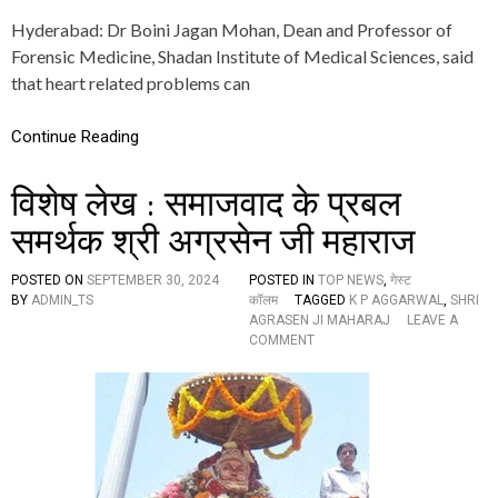
E
Hyderabad: Dr Boini Jagan Mohan, Dean and Professor of
O
C
Forensic Medicine, Shadan Institute of Medical Sciences, said
C
that heart related problems can
A
S
I
Continue Reading
O
N
विशेष लेख : समाजवाद के प्रबल
O
F
समर्थक श्री अग्रसेन जी महाराज
W
O
R
POSTED ON
SEPTEMBER 30, 2024
POSTED IN
TOP NEWS
,
गेस्ट
L
BY
ADMIN_TS
कॉलम
TAGGED
K P AGGARWAL
,
SHRI
D
AGRASEN JI MAHARAJ
LEAVE A
H
O
COMMENT
E
N
A
वि
R
शे
T
ष
D
ले
A
ख
Y
: