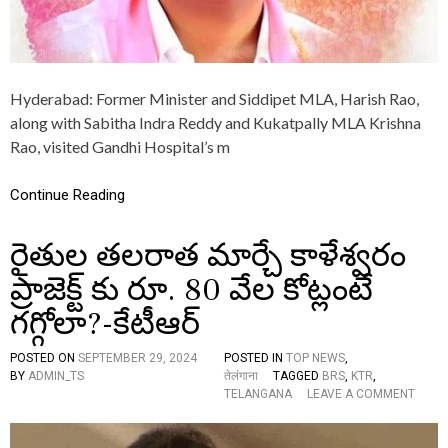
M
S
C
M
R
Hyderabad: Former Minister and Siddipet MLA, Harish Rao,
E
along with Sabitha Indra Reddy and Kukatpally MLA Krishna
V
A
Rao, visited Gandhi Hospital’s m
N
T
Continue Reading
H
R
E
రైతుల తలరాత మార్చే కాళేశ్వరం
D
D
ప్రాజెక్ట్ కు రూ. 80 వేల కోట్లంటే
Y
O
గగ్గోలా?-కేటీఆర్
V
E
POSTED ON
SEPTEMBER 29, 2024
POSTED IN
TOP NEWS
,
R
BY
ADMIN_TS
तेलंगाना
TAGGED
BRS
,
KTR
,
H
O
TELANGANA
LEAVE A COMMENT
Y
N
D
రై
R
తు