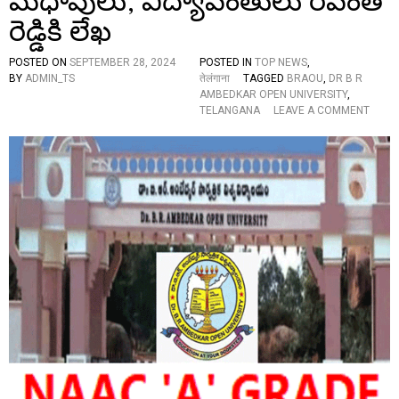
మేధావులు, విద్యావంతులు రేవంత్
की
बा
రెడ్డికి లేఖ
त
POSTED ON
SEPTEMBER 28, 2024
POSTED IN
TOP NEWS
,
BY
ADMIN_TS
तेलंगाना
TAGGED
BRAOU
,
DR B R
AMBEDKAR OPEN UNIVERSITY
,
O
TELANGANA
LEAVE A COMMENT
N
B
R
A
O
U
భూ
కే
టా
యిం
పు
ను
వి
ర
మిం
చు
కో
వా