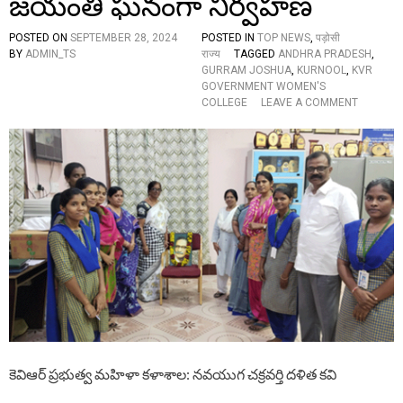
జయంతి ఘనంగా నిర్వహణ
గ
A
గ్గో
C
లా
K
POSTED ON
SEPTEMBER 28, 2024
POSTED IN
TOP NEWS
,
पड़ोसी
?
O
BY
ADMIN_TS
राज्य
TAGGED
ANDHRA PRADESH
,
-
N
GURRAM JOSHUA
,
KURNOOL
,
KVR
కే
T
GOVERNMENT WOMEN'S
టీ
H
O
COLLEGE
LEAVE A COMMENT
ఆ
E
N
ర్
P
కె
O
వి
O
ఆ
R
ర్
ప్ర
భు
త్వ
మ
హి
ళా
క
ళా
శా
ల
లో
కెవిఆర్ ప్రభుత్వ మహిళా కళాశాల: నవయుగ చక్రవర్తి దళిత కవి
గు
ర్రం