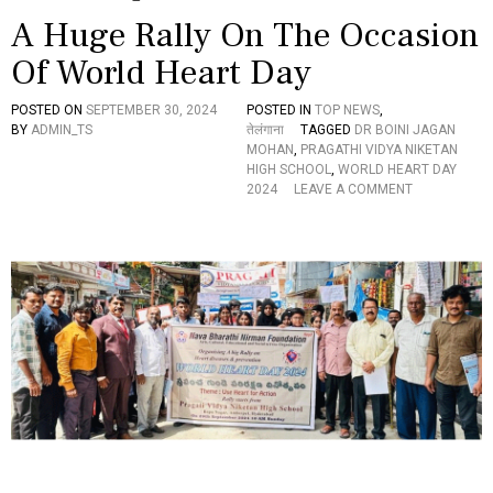
A Huge Rally On The Occasion
Of World Heart Day
POSTED ON
SEPTEMBER 30, 2024
POSTED IN
TOP NEWS
,
BY
ADMIN_TS
तेलंगाना
TAGGED
DR BOINI JAGAN
MOHAN
,
PRAGATHI VIDYA NIKETAN
HIGH SCHOOL
,
WORLD HEART DAY
O
2024
LEAVE A COMMENT
N
A
H
U
G
E
R
A
L
L
Y
O
N
T
H