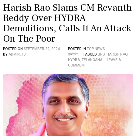
हो
Harish Rao Slams CM Revanth
गी
प
Reddy Over HYDRA
रि
Demolitions, Calls It An Attack
वा
र
On The Poor
की
मु
खि
POSTED ON
SEPTEMBER 29, 2024
POSTED IN
TOP NEWS
,
या
BY
ADMIN_TS
तेलंगाना
TAGGED
BRS
,
HARISH RAO
,
,
HYDRA
,
TELANGANA
LEAVE A
3
O
COMMENT
अ
N
क्टू
H
ब
A
र
R
से
I
स
S
र्वे
H
क्ष
R
ण
A
O
S
L
A