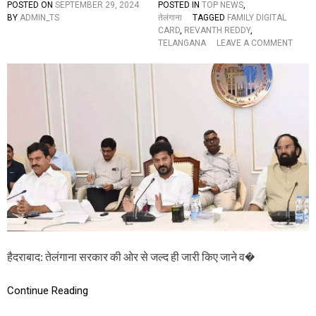
POSTED ON
SEPTEMBER 29, 2024
POSTED IN
TOP NEWS
,
BY
ADMIN_TS
तेलंगाना
TAGGED
FAMILY DIGITAL
CARD
,
REVANTH REDDY
,
O
TELANGANA
LEAVE A COMMENT
N
ते
लं
गा
ना
में
न
ये
फै
मि
ली
डि
जि
ट
ल
का
हैदराबाद: तेलंगाना सरकार की ओर से जल्द ही जारी किए जाने व�
र्ड
में
म
Continue Reading
हि
ला