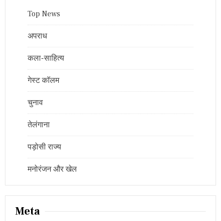
Top News
अपराध
कला-साहित्य
गेस्ट कॉलम
चुनाव
तेलंगाना
पड़ोसी राज्य
मनोरंजन और खेल
Meta