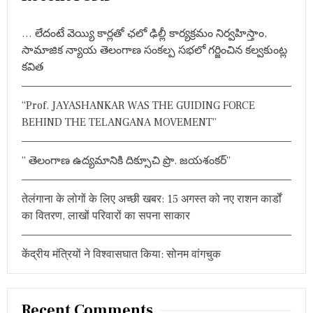
s
,
c
इ
h
n
स
… లేదంటే వెయ్యి కార్లతో ఛలో ఢిల్లీ కార్యక్రమం నిర్వహిస్తాం,
f
खा
సామాజిక న్యాయ తెలంగాణ సంకల్ప సభలో గర్జించిన కల్వకుంట్ల
a
स
o
కవిత
का
r
v
र्य
:
क्र
i
“Prof. JAYASHANKAR WAS THE GUIDING FORCE
म
में
BEHIND THE TELANGANA MOVEMENT”
g
शि
र
a
क
” తెలంగాణ ఉద్యమానికి దిక్సూచి ప్రొ. జయశంకర్”
त
t
क
रे
तेलंगाना के लोगों के लिए अच्छी खबर: 15 अगस्त को नए राशन कार्डों
i
गी
का वितरण, लाखों परिवारों का सपना साकार
P
o
R
E
केंद्रीय मंत्रियों ने विश्वासघात किया: सोनम वांगचुक
n
S
I
D
E
N
Recent Comments