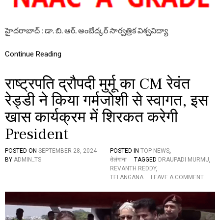
లం
టూ
తె
హైదరాబాద్ : డా. బి. ఆర్. అంబేద్కర్ సార్వత్రిక విశ్వవిద్యా
లం
గా
ణా
Continue Reading
మే
ధా
राष्ट्रपति द्रौपदी मुर्मू का CM रेवंत
వు
లు
रेड्डी ने किया गर्मजोशी से स्वागत, इस
,
వి
खास कार्यक्रम में शिरकत करेगी
ద్యా
వం
President
తు
లు
రే
POSTED ON
SEPTEMBER 28, 2024
POSTED IN
TOP NEWS
,
వం
BY
ADMIN_TS
तेलंगाना
TAGGED
DRAUPADI MURMU
,
త్
REVANTH REDDY
,
రె
O
TELANGANA
LEAVE A COMMENT
డ్డి
N
కి
रा
లే
ष्ट्र
ఖ
प