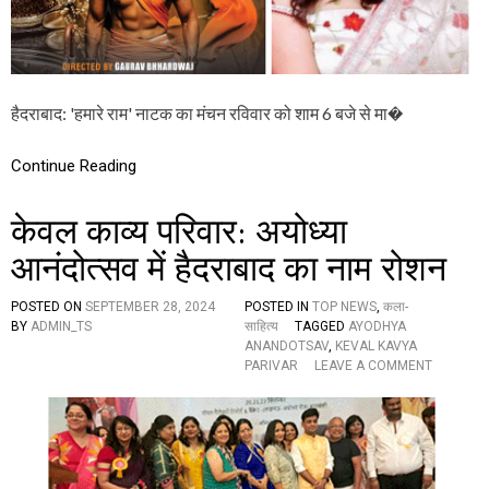
न
र
वि
वा
र
हैदराबाद: 'हमारे राम' नाटक का मंचन रविवार को शाम 6 बजे से मा�
को
,
‘
Continue Reading
रा
व
ण
केवल काव्य परिवार: अयोध्या
’
आ
आनंदोत्सव में हैदराबाद का नाम रोशन
शु
तो
POSTED ON
SEPTEMBER 28, 2024
POSTED IN
TOP NEWS
,
कला-
ष
BY
ADMIN_TS
साहित्य
TAGGED
AYODHYA
रा
ANANDOTSAV
,
KEVAL KAVYA
णा
O
PARIVAR
LEAVE A COMMENT
प
N
र
के
है
व
ड्रा
ल
मा
का
प्र
व्य