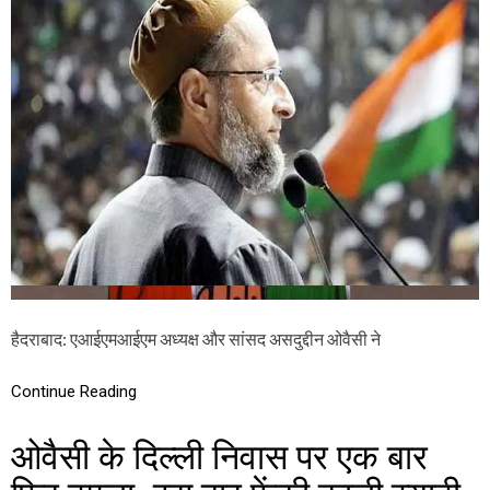
म्मू
I
में
S
आ
I
तं
’
की
S
ह
R
म
E
लों
M
की
A
ब
R
ढ़ो
K
त्त
S
री
प
र
M
P
हैदराबाद: एआईएमआईएम अध्यक्ष और सांसद असदुद्दीन ओवैसी ने
ओ
वै
सी
Continue Reading
ने
P
ओवैसी के दिल्ली निवास पर एक बार
M
मो
दी