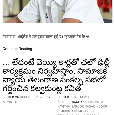
का
शी
य
बि
ज
ली
गि
र
हैदराबाद : थाईलैंड में एक दुखद घटना हुई है। फुटबॉल मैच के �
ने
से
Continue Reading
फु
ट
बॉ
… లేదంటే వెయ్యి కార్లతో ఛలో ఢిల్లీ
ल
खि
కార్యక్రమం నిర్వహిస్తాం, సామాజిక
ला
న్యాయ తెలంగాణ సంకల్ప సభలో
ड़ी
की
గర్జించిన కల్వకుంట్ల కవిత
मौ
त
(
POSTED ON
AUGUST 6, 2026
BY
POSTED IN
TOP NEWS
,
वी
ADMIN_TS
तेलंगाना
TAGGED
KALVAKUNTLA
डि
KAVITHA
,
SAROOR NAGAR INDOOR
यो
STADIUM
,
SOCIAL JUSTICE
वा