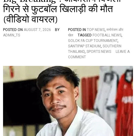
गिरने से फुटबॉल खिलाड़ी की मौत
(वीडियो वायरल)
POSTED ON
AUGUST 7, 2026
BY
POSTED IN
TOP NEWS
,
मनोरंजन और
ADMIN_TS
खेल
TAGGED
FOOTBALL NEWS
,
GOLOK FA CUP TOURNAMENT
,
SANTIPAP STADIUM
,
SOUTHERN
THAILAND
,
SPORTS NEWS
LEAVE A
O
COMMENT
N
B
I
G
B
R
E
A
K
I
N
G
:
आ