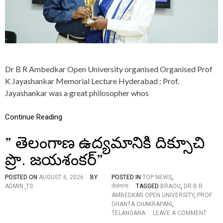
వి
A
త
S
H
A
N
K
A
Dr B R Ambedkar Open University organised Organised Prof
R
W
K Jayashankar Memorial Lecture Hyderabad : Prof.
A
Jayashankar was a great philosopher whos
S
T
H
Continue Reading
E
G
” తెలంగాణ ఉద్యమానికి దిక్సూచి
U
I
ప్రొ. జయశంకర్”
D
I
POSTED ON
AUGUST 6, 2026
BY
POSTED IN
TOP NEWS
,
N
ADMIN_TS
तेलंगाना
TAGGED
BRAOU
,
DR B R
G
AMBEDKAR OPEN UNIVERSITY
,
PROF
F
GHANTA CHAKRAPANI
,
O
O
TELANGANA
LEAVE A COMMENT
R
N
C