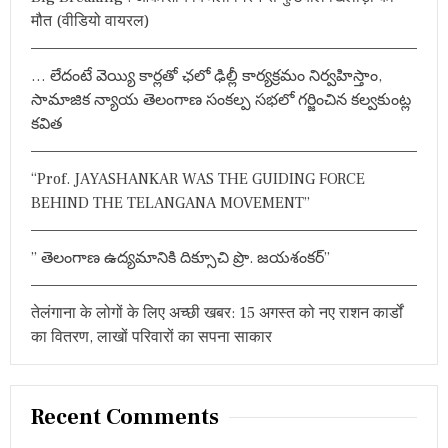
f
ణం
मौत (वीडियो वायरल)
a
o
లో
r
ప
v
లు
… లేదంటే వెయ్యి కార్లతో ఛలో ఢిల్లీ కార్యక్రమం నిర్వహిస్తాం,
:
వు
i
సామాజిక న్యాయ తెలంగాణ సంకల్ప సభలో గర్జించిన కల్వకుంట్ల
రు
కవిత
ప్ర
g
ము
ఖు
a
“Prof. JAYASHANKAR WAS THE GUIDING FORCE
ల
ఫ్లె
BEHIND THE TELANGANA MOVEMENT”
t
క్సీ
లు
i
” తెలంగాణ ఉద్యమానికి దిక్సూచి ప్రొ. జయశంకర్”
o
तेलंगाना के लोगों के लिए अच्छी खबर: 15 अगस्त को नए राशन कार्डों
n
का वितरण, लाखों परिवारों का सपना साकार
Recent Comments