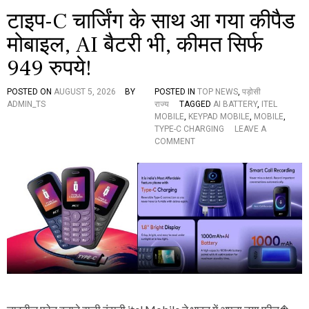
य
टाइप-C चार्जिंग के साथ आ गया कीपैड
तें
,
मोबाइल, AI बैटरी भी, कीमत सिर्फ
इ
949 रुपये!
से
आ
प
POSTED ON
AUGUST 5, 2026
BY
POSTED IN
TOP NEWS
,
पड़ोसी
के
ADMIN_TS
राज्य
TAGGED
AI BATTERY
,
ITEL
मो
MOBILE
,
KEYPAD MOBILE
,
MOBILE
,
बा
TYPE-C CHARGING
LEAVE A
इ
O
COMMENT
ल
N
से
टा
व
इ
क
प
र
-
ली
C
जि
चा
ए
र्जिं
ग
के
सा
थ
आ