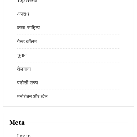
Top News
अपराध
कला-साहित्य
गेस्ट कॉलम
चुनाव
तेलंगाना
पड़ोसी राज्य
मनोरंजन और खेल
Meta
Log in