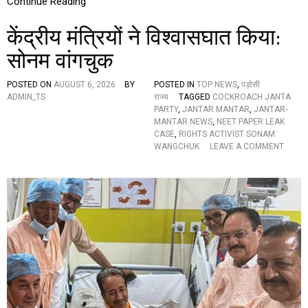
Continue Reading
1
5
केंद्रीय मंत्रियों ने विश्वासघात किया:
अ
ग
सोनम वांगचुक
स्त
को
POSTED ON
AUGUST 6, 2026
BY
POSTED IN
TOP NEWS
,
पड़ोसी
न
ADMIN_TS
राज्य
TAGGED
COCKROACH JANTA
ए
PARTY
,
JANTAR MANTAR
,
JANTAR-
रा
MANTAR NEWS
,
NEET PAPER LEAK
श
CASE
,
RIGHTS ACTIVIST SONAM
न
O
WANGCHUK
LEAVE A COMMENT
का
N
र्डों
कें
का
द्री
वि
य
त
मं
र
त्रि
ण
यों
,
ने
ला
वि
खों
श्वा
प
स
रि
घा
वा
त