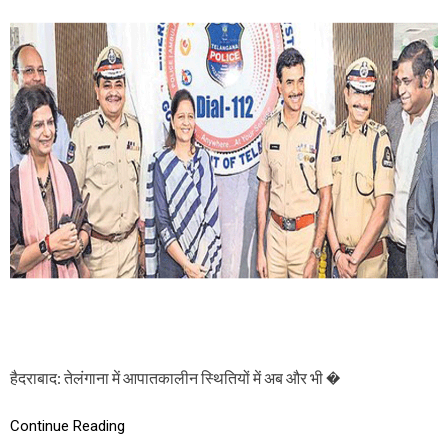
इ
म
र
जें
सी
नं
ब
र
‘
D
I
A
L
1
1
2
’
सि
स्ट
म
की
हैदराबाद: तेलंगाना में आपातकालीन स्थितियों में अब और भी �
ये
हैं
Continue Reading
खा
सि