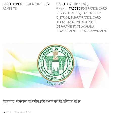
E
POSTED ON
AUGUST 6, 2026
BY
POSTED IN
TOP NEWS
,
N
ADMIN_TS
तेलंगाना
TAGGED
PDS RATION CARD
,
T
REVANTH REDDY
,
SANGAREDDY
”
DISTRICT
,
SMART RATION CARD
,
TELANGANA CIVIL SUPPLIES
DEPARTMENT
,
TELANGANA
GOVERNMENT
LEAVE A COMMENT
O
N
ते
लं
गा
ना
के
लो
गों
के
लि
ए
अ
च्छी
ख
हैदराबाद: तेलंगाना के गरीब और मध्यम वर्ग के परिवारों के ल
ब
र
: