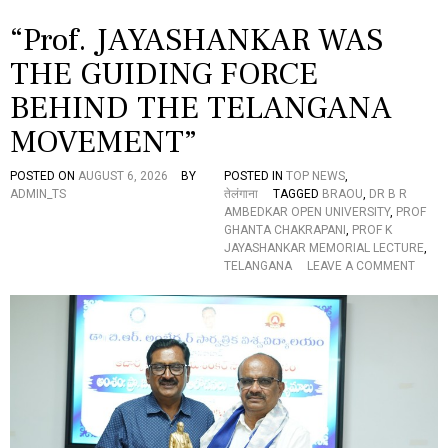
సా
మా
“Prof. JAYASHANKAR WAS
జి
క
THE GUIDING FORCE
న్యా
య
BEHIND THE TELANGANA
తె
MOVEMENT”
లం
గా
ణ
POSTED ON
AUGUST 6, 2026
BY
POSTED IN
TOP NEWS
,
సం
ADMIN_TS
तेलंगाना
TAGGED
BRAOU
,
DR B R
క
AMBEDKAR OPEN UNIVERSITY
,
PROF
ల్ప
GHANTA CHAKRAPANI
,
PROF K
స
JAYASHANKAR MEMORIAL LECTURE
,
భ
O
TELANGANA
LEAVE A COMMENT
లో
N
గ
“
ర్జిం
P
చి
R
న
O
క
F
ల్వ
.
కుం
J
ట్ల
A
క
Y