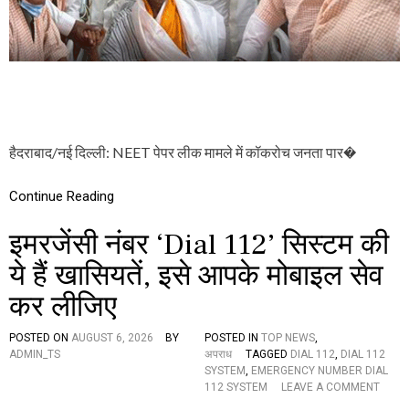
रों
कि
का
या
स
:
प
सो
ना
न
सा
म
का
वां
र
ग
चु
हैदराबाद/नई दिल्ली: NEET पेपर लीक मामले में कॉकरोच जनता पार�
क
Continue Reading
इमरजेंसी नंबर ‘Dial 112’ सिस्टम की
ये हैं खासियतें, इसे आपके मोबाइल सेव
कर लीजिए
POSTED ON
AUGUST 6, 2026
BY
POSTED IN
TOP NEWS
,
ADMIN_TS
अपराध
TAGGED
DIAL 112
,
DIAL 112
SYSTEM
,
EMERGENCY NUMBER DIAL
O
112 SYSTEM
LEAVE A COMMENT
N