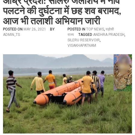
आंध्र प्रदेश: सीलेरु जलाशय में नाव
पलटने की दुर्घटना में छह शव बरामद,
आज भी तलाशी अभियान जारी
POSTED ON
MAY 26, 2021
BY
POSTED IN
TOP NEWS
,
पड़ोसी
ADMIN_TS
राज्य
TAGGED
ANDHRA PRADESH
,
SILERU RESERVOIR
,
VISAKHAPATNAM