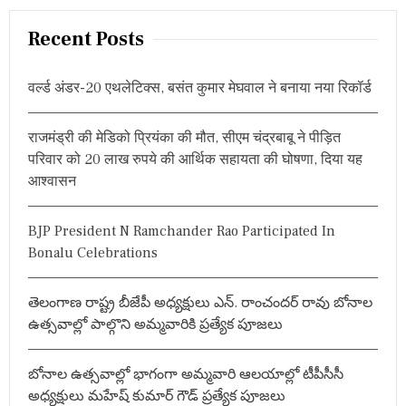
,
a
ए
r
Recent Posts
क
c
श
व
h
ब
वर्ल्ड अंडर-20 एथलेटिक्स, बसंत कुमार मेघवाल ने बनाया नया रिकॉर्ड
f
रा
o
म
द
राजमंड्री की मेडिको प्रियंका की मौत, सीएम चंद्रबाबू ने पीड़ित
r
परिवार को 20 लाख रुपये की आर्थिक सहायता की घोषणा, दिया यह
:
आश्वासन
BJP President N Ramchander Rao Participated In
Bonalu Celebrations
తెలంగాణ రాష్ట్ర బీజేపీ అధ్యక్షులు ఎన్. రాంచందర్ రావు బోనాల
ఉత్సవాల్లో పాల్గొని అమ్మవారికి ప్రత్యేక పూజలు
బోనాల ఉత్సవాల్లో భాగంగా అమ్మవారి ఆలయాల్లో టీపీసీసీ
అధ్యక్షులు మహేష్ కుమార్ గౌడ్ ప్రత్యేక పూజలు