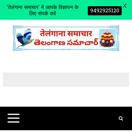
X
'तेलंगाना समाचार' में आपके विज्ञापन के
9492925120
लिए संपर्क करें
S
k
i
p
t
o
c
o
n
t
e
n
t