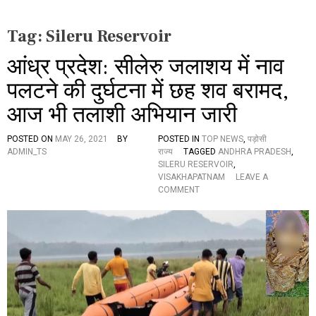
Tag:
Sileru Reservoir
आंध्र प्रदेश: सीलेरु जलाशय में नाव
पलटने की दुर्घटना में छह शव बरामद,
आज भी तलाशी अभियान जारी
POSTED ON
MAY 26, 2021
BY
POSTED IN
TOP NEWS
,
पड़ोसी
ADMIN_TS
राज्य
TAGGED
ANDHRA PRADESH
,
SILERU RESERVOIR
,
VISAKHAPATNAM
LEAVE A
O
COMMENT
N
आं
ध्र
प्र
दे
श
:
सी
ले