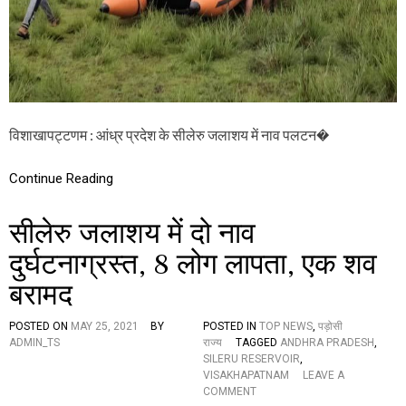
रु
ज
ला
श
य
में
ना
व
प
विशाखापट्टणम : आंध्र प्रदेश के सीलेरु जलाशय में नाव पलटन�
ल
ट
Continue Reading
ने
की
दु
सीलेरु जलाशय में दो नाव
र्घ
ट
दुर्घटनाग्रस्त, 8 लोग लापता, एक शव
ना
में
बरामद
छ
ह
श
POSTED ON
MAY 25, 2021
BY
POSTED IN
TOP NEWS
,
पड़ोसी
व
ADMIN_TS
राज्य
TAGGED
ANDHRA PRADESH
,
ब
SILERU RESERVOIR
,
रा
VISAKHAPATNAM
LEAVE A
O
म
COMMENT