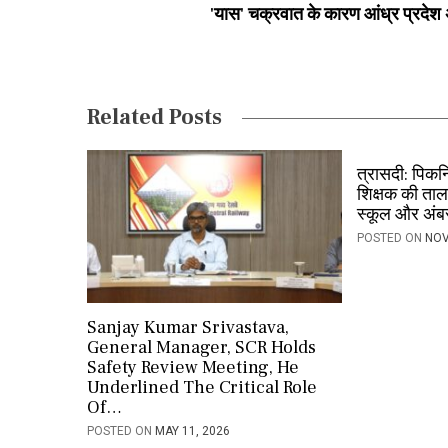
'यास' चक्रवात के कारण आंध्र प्रदेश अ
t
n
a
Related Posts
v
i
त्रासदी: पिक
शिक्षक की ताला
g
स्कूल और अंबर
a
POSTED ON
NOV
t
i
Sanjay Kumar Srivastava,
o
General Manager, SCR Holds
Safety Review Meeting, He
n
Underlined The Critical Role
Of…
POSTED ON
MAY 11, 2026