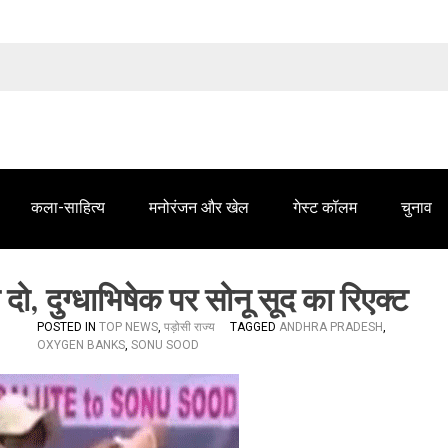
तेलंगाना समाचार' में आपके विज्ञापन के लिए संपर्क करें
कला-साहित्य
मनोरंजन और खेल
गेस्ट कॉलम
चुनाव
दो, दुग्धाभिषेक पर सोनू सूद का रिएक्ट
POSTED IN
TOP NEWS
,
पड़ोसी राज्य
TAGGED
ANDHRA PRADESH
,
OXYGEN BANKS
,
SONU SOOD