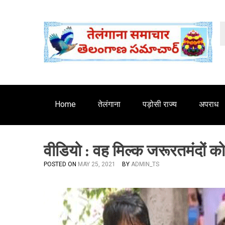
S
'
k
i
p
t
o
c
o
n
Home
तेलंगाना
पड़ोसी राज्य
अपराध
t
e
n
वीडियो : वह मिल्क जरूरतमंदों को 
t
POSTED ON
MAY 25, 2021
BY
ADMIN_TS