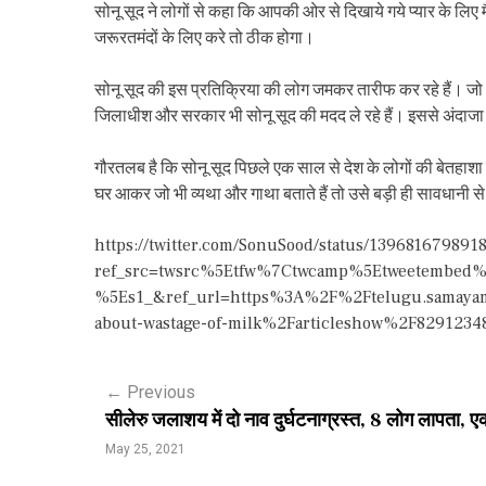
सोनू सूद ने लोगों से कहा कि आपकी ओर से दिखाये गये प्यार के लिए 
जरूरतमंदों के लिए करे तो ठीक होगा।
सोनू सूद की इस प्रतिक्रिया की लोग जमकर तारीफ कर रहे हैं। जो भ
जिलाधीश और सरकार भी सोनू सूद की मदद ले रहे हैं। इससे अंदाजा 
गौरतलब है कि सोनू सूद पिछले एक साल से देश के लोगों की बेतहाशा मद
घर आकर जो भी व्यथा और गाथा बताते हैं तो उसे बड़ी ही सावधानी से
https://twitter.com/SonuSood/status/139681679891
ref_src=twsrc%5Etfw%7Ctwcamp%5Etweetembed
%5Es1_&ref_url=https%3A%2F%2Ftelugu.samaya
about-wastage-of-milk%2Farticleshow%2F8291234
P
←
Previous
सीलेरु जलाशय में दो नाव दुर्घटनाग्रस्त, 8 लोग लापता,
o
May 25, 2021
s