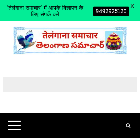
X
'तेलंगाना समाचार' में आपके विज्ञापन के
9492925120
लिए संपर्क करें
S
k
i
p
t
o
c
o
n
t
e
n
t