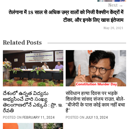
g
Next
→
a
तेलंगाना में 18 साल से अधिक उम्र वालों को निजी वैक्सीन केंद्रों में
टीका, और इनके लिए खास इंतेजाम
t
May 26, 2021
i
Related Posts
o
n
దేశంలో ఉన్నత విద్యను
संविधान हत्या दिवस पर भड़के
అభ్యసించే వారి సంఖ్య
शिवसेना सांसद संजय राउत, बोले-
తెలంగాణలోనే ఎక్కువ : ప్రొ. ఇ.
“बीजेपी के पास कोई काम नहीं बचा
రేవతి
है”
POSTED ON
FEBRUARY 11, 2024
POSTED ON
JULY 13, 2024