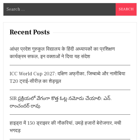
S
e
a
r
Recent Posts
c
h
आंध्र प्रदेश गुरुकुल विद्यालय के हिंदी अध्यापकों का प्रशिक्षण
f
कार्यक्रम सफल, इन वक्ताओं ने दिया यह संदेश
o
r
ICC World Cup 2027: दक्षिण अफ्रीका, जिम्बाब्वे और नामीबिया
:
T20 ट्राई-सीरीज़ का शेड्यूल
SIR ప్రక్రియలో వేగంగా కొత్త ఓట్ల నమోదు చేయాలి: ఎన్.
రాంచందర్ రావు
हाइड्रा में 150 ड्राइवर की नौकरियां, उमड़े हजारों बेरोजगार, मची
भगदड़