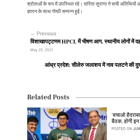
श्रोताओं के रूप में उपस्थित रहे। सरिता सुराणा ने सभी अतिथियों औ
ज्ञापन के साथ गोष्ठी सम्पन्न हुई।
P
←
Previous
विशाखापट्टणम HPCL में भीषण आग, स्थानीय लोगों में 
o
May 25, 2021
s
आंध्र प्रदेश: सीलेरु जलाशय में नाव पलटने की द
t
n
a
Related Posts
v
i
‘बचाओ हैदराबा
बैठक, होगी इन 
g
POSTED ON
JUN
a