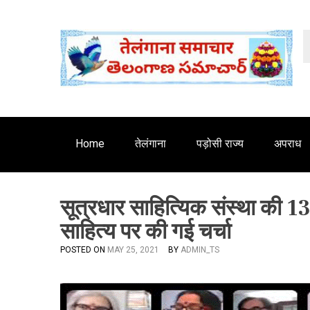
S
'
k
i
p
t
o
c
o
n
Home
तेलंगाना
पड़ोसी राज्य
अपराध
t
e
n
सूत्रधार साहित्यिक संस्था की 13व
t
साहित्य पर की गई चर्चा
POSTED ON
MAY 25, 2021
BY
ADMIN_TS