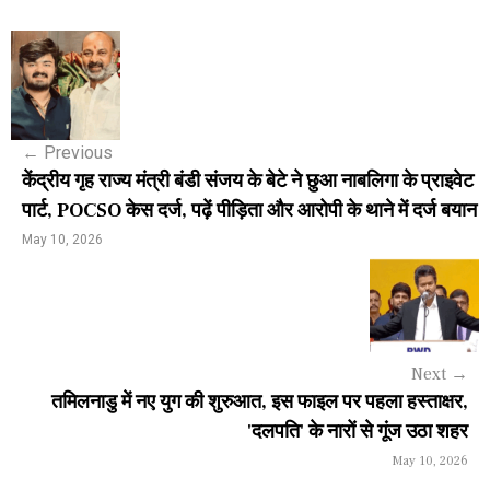
P
o
s
←
Previous
t
केंद्रीय गृह राज्य मंत्री बंडी संजय के बेटे ने छुआ नाबलिगा के प्राइवेट
n
पार्ट, POCSO केस दर्ज, पढ़ें पीड़िता और आरोपी के थाने में दर्ज बयान
a
May 10, 2026
v
i
g
Next
→
a
तमिलनाडु में नए युग की शुरुआत, इस फाइल पर पहला हस्ताक्षर,
'दलपति' के नारों से गूंज उठा शहर
t
May 10, 2026
i