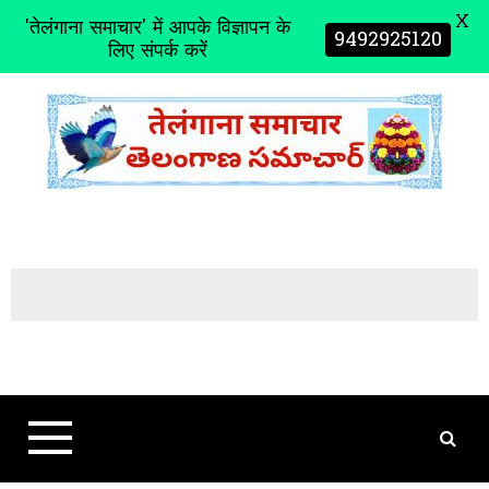
X
'तेलंगाना समाचार' में आपके विज्ञापन के
9492925120
लिए संपर्क करें
S
k
i
p
t
o
c
o
n
t
e
n
t