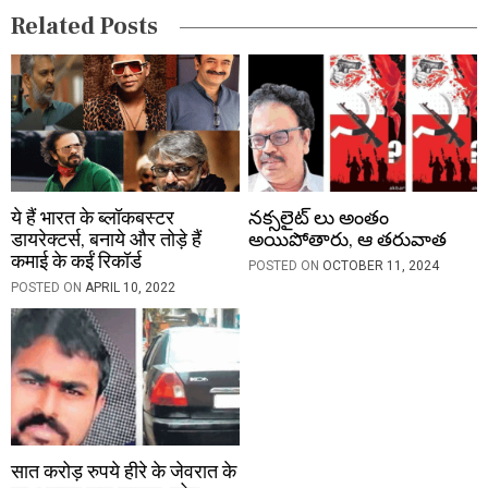
Related Posts
o
n
ये हैं भारत के ब्लॉकबस्टर
నక్సలైట్ లు అంతం
डायरेक्टर्स, बनाये और तोड़े हैं
అయిపోతారు, ఆ తరువాత
कमाई के कईं रिकॉर्ड
POSTED ON
OCTOBER 11, 2024
POSTED ON
APRIL 10, 2022
सात करोड़ रुपये हीरे के जेवरात के