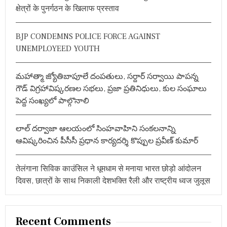
f
क्षेत्रों के पुनर्गठन के खिलाफ प्रस्ताव
o
r
BJP CONDEMNS POLICE FORCE AGAINST
:
UNEMPLOYEED YOUTH
మహాత్మా జ్యోతిబాపూలే దంపతులు, సర్దార్ సర్వాయి పాపన్న
గౌడ్ విగ్రహావిష్కరణల సభలు, ప్రజా ప్రతినిధులు, కుల సంఘాలు
పెద్ద సంఖ్యలో పాల్గొనాలి
లాల్ దర్వాజా ఆలయంలో సింహవాహిని సంకలనాన్ని
ఆవిష్కరించిన పీసీసీ ప్రధాన కార్యదర్శి కొప్పుల ప్రవీణ్ కుమార్
तेलंगाना सिविक काउंसिल ने धूमधाम से मनाया भारत छोड़ो आंदोलन
दिवस, छात्रों के साथ निकाली देशभक्ति रैली और राष्ट्रीय ध्वज जुलूस
Recent Comments