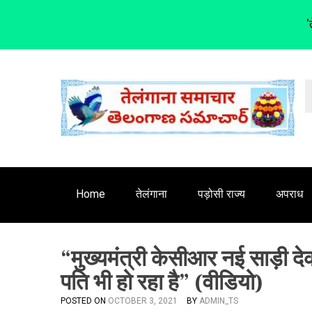
'
S
k
i
p
t
o
c
o
n
Home
तेलंगाना
पड़ोसी राज्य
अपराध
t
e
n
“मुख्यमंत्री केसीआर नई साड़ी 
t
पति भी हो रहा है” (वीडियो)
POSTED ON
OCTOBER 3, 2021
BY
ADMIN_TS