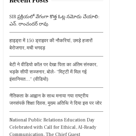
Recent Posts
c
h
SIR ప్రక్రియలో వేగంగా కొత్త ఓట్ల నమోదు చేయాలి:
f
ఎన్. రాంచందర్ రావు
o
r
हाइड्रा में 150 ड्राइवर की नौकरियां, उमड़े हजारों
:
बेरोजगार, मची भगदड़
बेटी ने वीडियो कॉल पर देखा पिता का अंतिम संस्कार,
भड़के सीपी सज्जनार, बोले- “मिट्टी में मिल गई
इंसानियत…” (वीडियो)
नैतिकता के आह्वान के साथ मनाया गया राष्ट्रीय
जनसंपर्क शिक्षा दिवस, मुख्य अतिथि ने दिया इस पर जोर
National Public Relations Education Day
Celebrated with Call for Ethical, AI-Ready
Communication, The Chief Guest