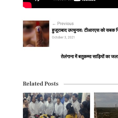
P
←
Previous
हुजूराबाद उपचुनाव: टीआरएस को सबक सिख
o
October 3, 2021
s
t
तेलंगाना में बतुकम्मा साड़ियों का 
n
a
v
Related Posts
i
g
a