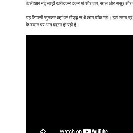
केसीआर नई साड़ी खरीदकर देकर मां और बाप, सास और ससुर और मह
यह टिप्पणी सुनकर वहां पर मौजूद सभी लोग चौंक गये। इस समय पूरे 
के बयान पर आग बबूला हो रही है।