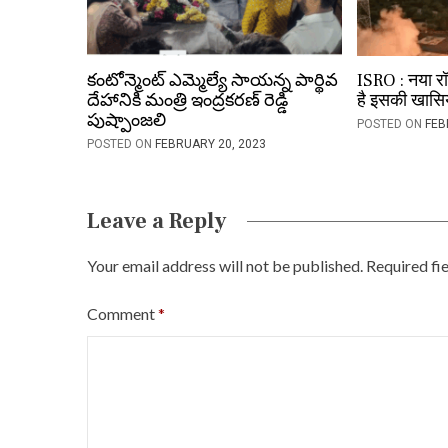
t
i
o
కంటోన్మెంట్ ఎమ్మెల్యే సాయన్న పార్థివ
ISRO : नया र
దేహానికి మంత్రి ఇంద్రకరణ్ రెడ్డి
है इसकी खास
n
పుష్పాంజలి
POSTED ON
FEB
POSTED ON
FEBRUARY 20, 2023
Leave a Reply
Your email address will not be published.
Required fi
Comment
*