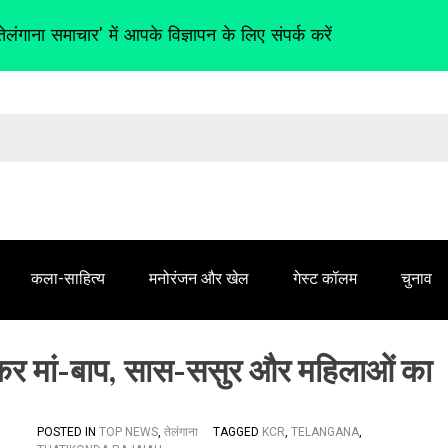
तेलंगाना समाचार' में आपके विज्ञापन के लिए संपर्क करें
कला-साहित्य
मनोरंजन और खेल
गेस्ट कॉलम
चुनाव
देकर मां-बाप, सास-ससुर और महिलाओं का
POSTED IN
TOP NEWS
,
तेलंगाना
TAGGED
KCR
,
TELANGANA
,