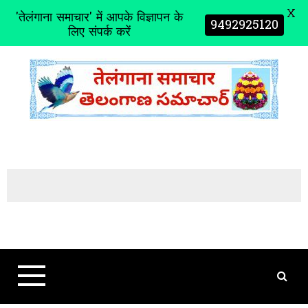
X
'तेलंगाना समाचार' में आपके विज्ञापन के
9492925120
लिए संपर्क करें
S
k
i
p
t
o
c
o
n
t
e
n
t