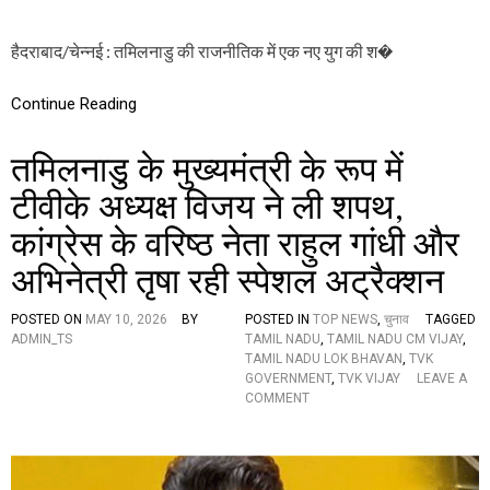
स
फा
इ
हैदराबाद/चेन्नई : तमिलनाडु की राजनीतिक में एक नए युग की श�
ल
प
र
Continue Reading
प
ह
तमिलनाडु के मुख्यमंत्री के रूप में
ला
ह
टीवीके अध्यक्ष विजय ने ली शपथ,
स्ता
क्ष
कांग्रेस के वरिष्ठ नेता राहुल गांधी और
र
,
अभिनेत्री तृषा रही स्पेशल अट्रैक्शन
‘
द
ल
POSTED ON
MAY 10, 2026
BY
POSTED IN
TOP NEWS
,
चुनाव
TAGGED
प
ADMIN_TS
TAMIL NADU
,
TAMIL NADU CM VIJAY
,
ति
TAMIL NADU LOK BHAVAN
,
TVK
’
GOVERNMENT
,
TVK VIJAY
LEAVE A
के
O
COMMENT
ना
N
रों
त
से
मि
गूं
ल