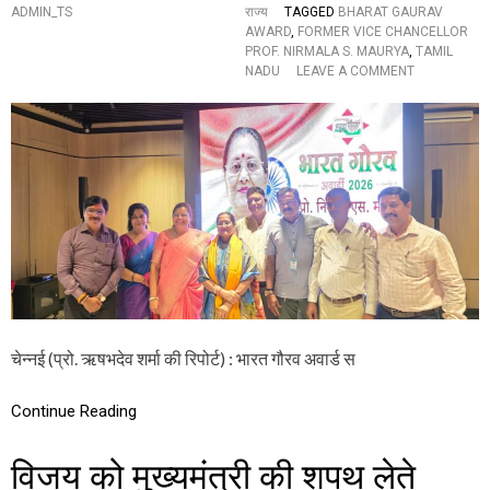
द्र
ADMIN_TS
राज्य
TAGGED
BHARAT GAURAV
बा
AWARD
,
FORMER VICE CHANCELLOR
बू
PROF. NIRMALA S. MAURYA
,
TAMIL
स
O
NADU
LEAVE A COMMENT
हि
N
त
“
ती
खु
न
शि
द
याँ
क्षि
ख
ण
री
भा
दी
र
न
ती
हीं
य
जा
सी
तीं
ए
…
म
”
चेन्नई (प्रो. ऋषभदेव शर्मा की रिपोर्ट) : भारत गौरव अवार्ड स
:
भा
र
Continue Reading
त
गौ
विजय को मुख्यमंत्री की शपथ लेते
र
व