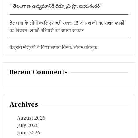
a
त्री
” తెలంగాణ ఉద్యమానికి దిక్సూచి ప్రొ. జయశంకర్”
श
t
प
थ
तेलंगाना के लोगों के लिए अच्छी खबर: 15 अगस्त को नए राशन कार्डों
i
ग्र
का वितरण, लाखों परिवारों का सपना साकार
ह
o
ण
केंद्रीय मंत्रियों ने विश्वासघात किया: सोनम वांगचुक
n
Recent Comments
Archives
August 2026
July 2026
June 2026