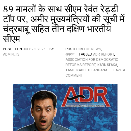
89 मामलों के साथ सीएम रेवंत रेड्डी
टॉप पर, अमीर मुख्यमंत्रियों की सूची में
चंद्रबाबू सहित तीन दक्षिण भारतीय
सीएम
POSTED ON
JULY 28, 2026
BY
POSTED IN
TOP NEWS
,
ADMIN_TS
अपराध
TAGGED
ADR REPORT
,
ASSOCIATION FOR DEMOCRATIC
REFORMS REPORT
,
KARNATAKA
,
TAMIL NADU
,
TELANGANA
LEAVE A
O
COMMENT
N
8
9
मा
म
लों
के
सा
थ
सी