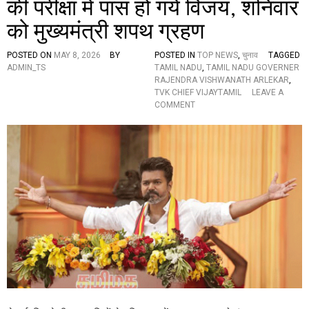
की परीक्षा में पास हो गये विजय, शनिवार
स
को मुख्यमंत्री शपथ ग्रहण
क
ता
है
POSTED ON
MAY 8, 2026
BY
POSTED IN
TOP NEWS
,
चुनाव
TAGGED
…
ADMIN_TS
TAMIL NADU
,
TAMIL NADU GOVERNER
RAJENDRA VISHWANATH ARLEKAR
,
TVK CHIEF VIJAYTAMIL
LEAVE A
O
COMMENT
N
मैं
श
प
थ
ले
ता
हूं
…
,
त
मि
ल
ना
डु
रा