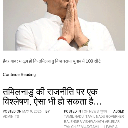
स
या
म
यु
य
ग
में
आ
वि
रं
ज
भ
य
को
दि
या
झ
ट
हैदराबाद : मालूम हो कि तमिलनाडु विधानसभा चुनाव में 108 सीटे
का
,
श
Continue Reading
प
थ
तमिलनाडु की राजनीति पर एक
ग्र
ह
विश्लेषण, ऐसा भी हो सकता है…
ण
को
ले
POSTED ON
MAY 9, 2026
BY
POSTED IN
TOP NEWS
,
चुनाव
TAGGED
क
ADMIN_TS
TAMIL NADU
,
TAMIL NADU GOVERNER
र
RAJENDRA VISHWANATH ARLEKAR
,
है
TVK CHIEF VIJAYTAMIL
LEAVE A