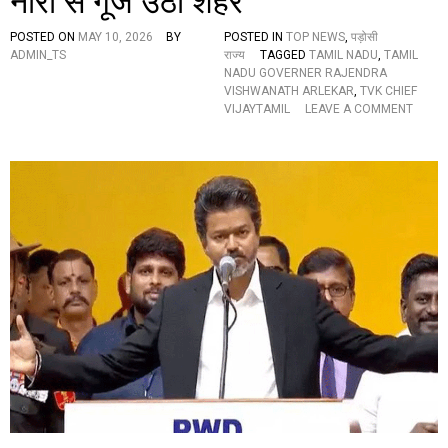
नारों से गूंज उठा शहर
భా
కాం
POSTED ON
MAY 10, 2026
BY
POSTED IN
TOP NEWS
,
पड़ोसी
క్ష
ADMIN_TS
राज्य
TAGGED
TAMIL NADU
,
TAMIL
లు
NADU GOVERNER RAJENDRA
:
VISHWANATH ARLEKAR
,
TVK CHIEF
టీ
O
VIJAYTAMIL
LEAVE A COMMENT
పీ
N
సీ
त
సీ
मि
అ
ल
ధ్య
ना
క్షు
डु
లు
में
మ
न
హే
ए
ష్
यु
కు
ग
మా
की
ర్
शु
గౌ
रु
డ్
आ
त
,
इ