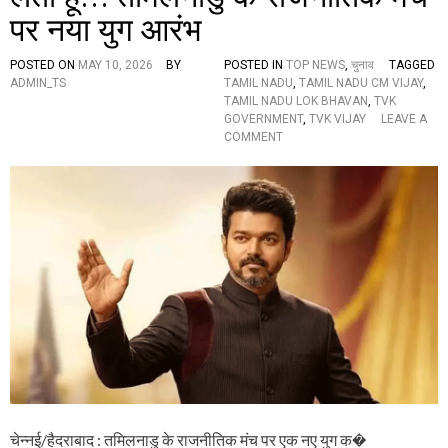
,
पर नया युग आरंभ
कां
ग्रे
स
POSTED ON
MAY 10, 2026
BY
POSTED IN
TOP NEWS
,
चुनाव
TAGGED
के
ADMIN_TS
TAMIL NADU
,
TAMIL NADU CM VIJAY
,
व
TAMIL NADU LOK BHAVAN
,
TVK
रि
GOVERNMENT
,
TVK VIJAY
LEAVE A
ष्ठ
O
COMMENT
ने
N
ता
T
रा
A
हु
M
ल
I
गां
L
धी
N
औ
A
र
D
अ
U
भि
C
ने
M
त्री
V
तृ
I
षा
J
र
A
चेन्नई/हैदराबाद : तमिलनाडु के राजनीतिक मंच पर एक नए युग क�
ही
Y