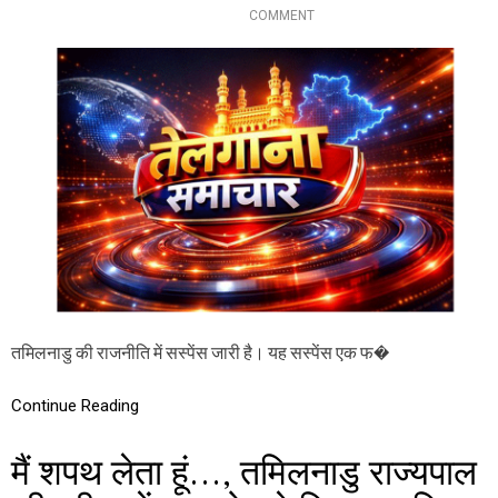
अ
O
COMMENT
नि
N
श्चि
त
त
मि
ता
ल
ना
डु
की
रा
ज
नी
ति
प
र
ए
क
वि
तमिलनाडु की राजनीति में सस्पेंस जारी है। यह सस्पेंस एक फ�
श्ले
ष
ण
Continue Reading
,
ऐ
सा
मैं शपथ लेता हूं…, तमिलनाडु राज्यपाल
भी
हो