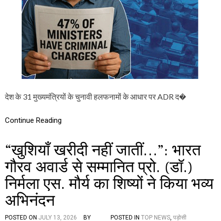
ए
म
रे
वं
त
रे
ड्डी
टॉ
प
प
र
देश के 31 मुख्यमंत्रियों के चुनावी हलफनामों के आधार पर ADR द�
,
अ
मी
Continue Reading
र
मु
“खुशियाँ खरीदी नहीं जातीं…”: भारत
ख्य
मं
गौरव अवार्ड से सम्मानित प्रो. (डॉ.)
त्रि
यों
निर्मला एस. मौर्य का शिष्यों ने किया भव्य
की
सू
अभिनंदन
ची
में
चं
POSTED ON
JULY 13, 2026
BY
POSTED IN
TOP NEWS
,
पड़ोसी