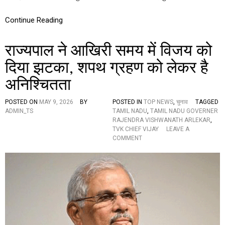
स्पे
:
श
मैं
Continue Reading
ल
श
अ
प
ट्रै
थ
राज्यपाल ने आखिरी समय में विजय को
क्श
ले
न
ता
दिया झटका, शपथ ग्रहण को लेकर है
हूं
अनिश्चितता
…
त
मि
POSTED ON
MAY 9, 2026
BY
POSTED IN
TOP NEWS
,
चुनाव
TAGGED
ल
ADMIN_TS
TAMIL NADU
,
TAMIL NADU GOVERNER
ना
RAJENDRA VISHWANATH ARLEKAR
,
डु
TVK CHIEF VIJAY
LEAVE A
के
O
COMMENT
रा
N
ज
रा
नी
ज्य
ति
पा
क
ल
मं
ने
च
आ
प
खि
र
री
न