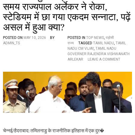
समय राज्यपाल अर्लेकर ने रोका,
अ
वा
स्टेडियम में छा गया एकदम सन्नाटा, पढ़ें
र्ड
से
असल में हुआ क्या?
स
म्मा
नि
POSTED ON
MAY 10, 2026
BY
POSTED IN
TOP NEWS
,
पड़ोसी
त
ADMIN_TS
राज्य
TAGGED
TAMIL NADU
,
TAMIL
प्रो
NADU CM VIJAY
,
TAMIL NADU
.
GOVERNER RAJENDRA VISHWANATH
(
O
ARLEKAR
LEAVE A COMMENT
डॉ
N
.
वि
)
ज
नि
य
र्म
को
ला
मु
ए
ख्य
स
मं
.
त्री
मौ
की
र्य
श
का
प
शि
थ
चेन्नई/हैदराबाद: तमिलनाडु के राजनीतिक इतिहास में एक दुर�
ष्यों
ले