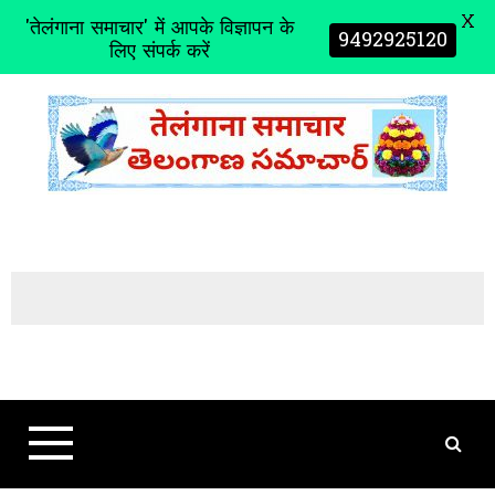
X
'तेलंगाना समाचार' में आपके विज्ञापन के
9492925120
लिए संपर्क करें
S
k
i
p
t
o
c
o
n
t
e
n
t