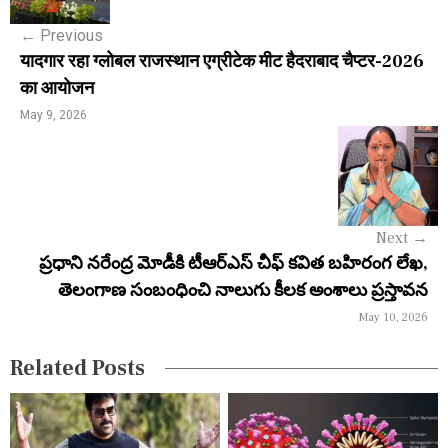
s
←
Previous
t
यादगार रहा ग्लोबल राजस्थान एग्रीटेक मीट हैदराबाद चैप्टर-2026
n
का आयोजन
a
May 9, 2026
v
i
g
Next
→
a
ప్రధాని నరేంద్ర మోడీకి టీఆర్ఎస్ చీఫ్ కవిత బహిరంగ లేఖ,
తెలంగాణ సంబంధించి నాలుగు కీలక అంశాలు ప్రస్తావన
t
May 10, 2026
i
Related Posts
o
n