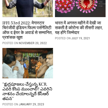
IFFI 53rd 2022: मेगास्टार
भारत में अगस्त महीने में देखी जा
चिरंजीवी इंडियन फिल्म पर्सनैलिटी
सकती है कोरोना की तीसरी लहर,
ऑफ द ईयर के अवार्ड से सम्मानित,
यह होंगे जिम्मेदार
प्रशंसक खुश
POSTED ON
JULY 19, 2021
POSTED ON
NOVEMBER 20, 2022
“క్షుద్రపూజలు చేస్తున్న KCR,
ఎవరి కొంప ముంచాలి? ఎవరిని
నాశనం చేయాలన్నదే కేసీఆర్
తపన”
POSTED ON
JANUARY 29, 2023