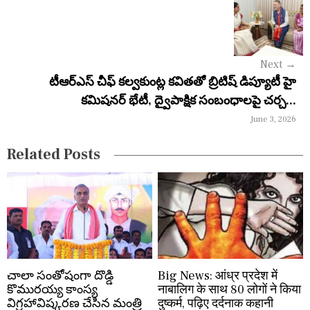
v
i
g
Next
→
a
టీఆర్ఎస్ చీఫ్ కల్వకుంట్ల కవితతో బ్రిటిష్ డిప్యూటీ హై
కమిషనర్ భేటీ, ద్వైపాక్షిక సంబంధాలపై చర్చ...
t
June 3, 2026
i
Related Posts
o
n
చాలా సంతోషంగా దొడ్డి
Big News: आंध्र प्रदेश में
కొమురయ్య కాంస్య
नाबालिग के साथ 80 लोगों ने किया
విగ్రహావిష్కరణ చేసిన మంత్రి
दुष्कर्म, पढ़िए दर्दनाक कहानी