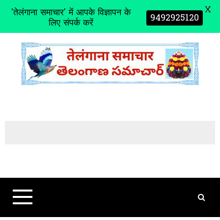
X
'तेलंगाना समाचार' में आपके विज्ञापन के
9492925120
लिए संपर्क करें
S
k
i
p
t
o
c
o
n
t
e
n
t