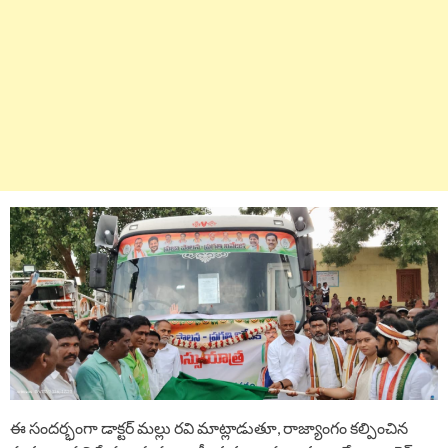
ఈ సందర్భంగా డాక్టర్ మల్లు రవి మాట్లాడుతూ, రాజ్యాంగం కల్పించిన