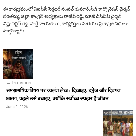
ఈ కార్యక్రమంలో ఏఐసీసీ సెక్రటరీ సంపత్ కుమార్, సీడ్ కార్పొరేషన్ చైర్మన్
సరితమ్మ, జిల్లా కాంగ్రెస్ అధ్యక్షులు రాజీవ్ రెడ్డి, మాజీ డీసీసీబీ చైర్మన్
విష్ణువర్ధన్ రెడ్డి, పార్టీ నాయకులు, కార్యకర్తలు మరియు ప్రజాప్రతినిధులు
పాల్గొన్నారు.
P
o
s
←
Previous
t
समसामयिक विषय पर ज्वलंत लेख : दिखाइए, दहेज और दिवंगत
n
आत्मा, पहले उसे बचाइए, क्योंकि सर्वोच्च उपहार है जीवन
a
June 2, 2026
v
i