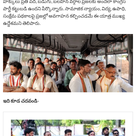
హక్కులు ప్రతి పేద, బడుగు, బలహీన వర్గాల ప్రజలకు అందేలా కాంగ్రెస్
పార్టీ కట్టుబడి ఉందని పేర్కొన్నారు. సామాజిక న్యాయం, విద్య, ఉపాధి,
సంక్షేమ పథకాలపై ప్రజల్లో అవగాహన కల్పించడమే ఈ యాత్ర ముఖ్య
ఉద్దేశమని తెలిపారు.
ఇది కూడ చదవండి-