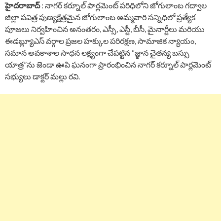
హైదరాబాద్
: నాగర్ కర్నూల్ పార్లమెంట్ పరిధిలోని జోగులాంబ గద్వాల
జిల్లా పవిత్ర పుణ్యక్షేత్రమైన జోగులాంబ అమ్మవారి సన్నిధిలో ప్రత్యేక
పూజలు నిర్వహించిన అనంతరం, ఎస్సీ, ఎస్టీ, బీసీ, మైనార్టీలు మరియు
ఈడబ్ల్యూఎస్ వర్గాల ప్రజల హక్కుల పరిరక్షణ, సామాజిక న్యాయం,
సమాన అవకాశాల సాధన లక్ష్యంగా చేపట్టిన “జ్ఞాన చైతన్య బస్సు
యాత్ర”ను జెండా ఊపి ఘనంగా ప్రారంభించిన నాగర్ కర్నూల్ పార్లమెంట్
సభ్యులు డాక్టర్ మల్లు రవి.