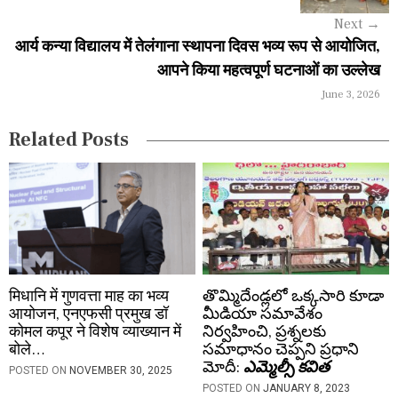
g
Next
→
a
आर्य कन्या विद्यालय में तेलंगाना स्थापना दिवस भव्य रूप से आयोजित,
आपने किया महत्वपूर्ण घटनाओं का उल्लेख
t
June 3, 2026
i
Related Posts
o
n
मिधानि में गुणवत्ता माह का भव्य
తొమ్మిదేండ్లలో ఒక్కసారి కూడా
आयोजन, एनएफसी प्रमुख डॉ
మీడియా సమావేశం
कोमल कपूर ने विशेष व्याख्यान में
నిర్వహించి, ప్రశ్నలకు
बोले…
సమాధానం చెప్పని ప్రధాని
మోదీ:
ఎమ్మెల్సీ కవిత
POSTED ON
NOVEMBER 30, 2025
POSTED ON
JANUARY 8, 2023