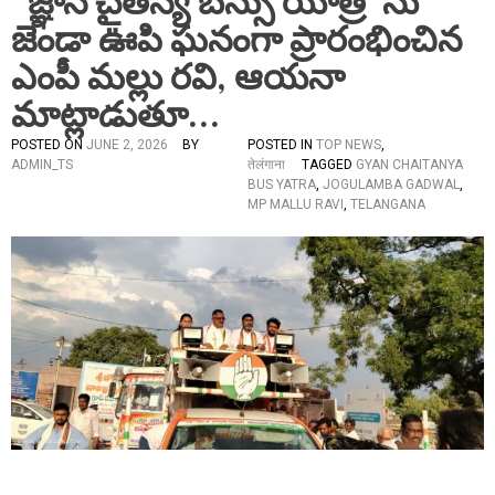
“జ్ఞాన చైతన్య బస్సు యాత్ర”ను
జెండా ఊపి ఘనంగా ప్రారంభించిన
ఎంపీ మల్లు రవి, ఆయనా
మాట్లాడుతూ…
POSTED ON
JUNE 2, 2026
BY
POSTED IN
TOP NEWS
,
ADMIN_TS
तेलंगाना
TAGGED
GYAN CHAITANYA
BUS YATRA
,
JOGULAMBA GADWAL
,
MP MALLU RAVI
,
TELANGANA