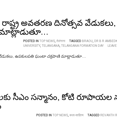
E
D
A
T
ాష్ట్ర అవతరణ దినోత్సవ వేడుకలు,
N
I
 మాట్లాడుతూ…
T
H
M
POSTED IN
TOP NEWS
,
तेलंगाना
TAGGED
BRAOU
,
DR B R AMBED
,
UNIVERSITY
,
TELANGANA
,
TELANGANA FORMATION DAY
LEAVE
D
I
R
E
C
T
O
R
H
A
ు సీఎం సన్మానం, కోటి రూపాయల న
N
U
ం
M
A
N
POSTED IN
TOP NEWS
,
कला-साहित्य
TAGGED
REVANTH 