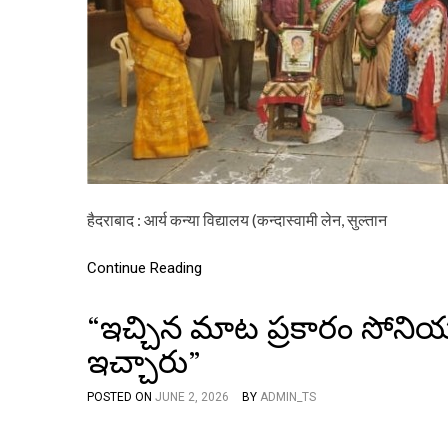
हैदराबाद : आर्य कन्या विद्यालय (कन्दास्वामी लेन, सुल्तान
Continue Reading
“ఇచ్చిన మాట ప్రకారం సోనియాగ
ఇచ్చారు”
POSTED ON
JUNE 2, 2026
BY
ADMIN_TS