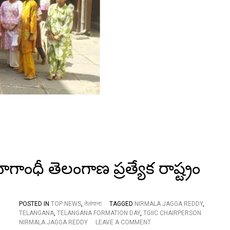
में
ते
लं
गा
ना
स्था
प
ना
दि
व
स
भ
व्य
रू
प
से
आ
ాంధీ తెలంగాణ ప్రత్యేక రాష్ట్రం
यो
जि
त
,
आ
POSTED IN
TOP NEWS
,
तेलंगाना
TAGGED
NIRMALA JAGGA REDDY
,
प
TELANGANA
,
TELANGANA FORMATION DAY
,
TGIIC CHAIRPERSON
ने
O
NIRMALA JAGGA REDDY
LEAVE A COMMENT