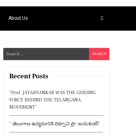
About Us
S
e
a
r
Recent Posts
c
h
“Prof. JAYASHANKAR WAS THE GUIDING
f
FORCE BEHIND THE TELANGANA
o
MOVEMENT”
r
:
” తెలంగాణ ఉద్యమానికి దిక్సూచి ప్రొ. జయశంకర్”