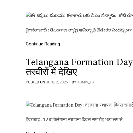
హైదరాబాద్ : తెలంగాణ రాష్ట్ర ఆవిర్భావ వేడుకల సందర్భంగ
Continue Reading
Telangana Formation Day: त
तस्वीरों में देखिए
POSTED ON
JUNE 2, 2025
BY
ADMIN_TS
हैदराबाद : 12 वां तेलंगाना स्थापना दिवस समारोह भव्य रूप से