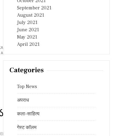
October 2021
September 2021
August 2021
July 2021
June 2021
May 2021
April 2021
KAR OPEN
O
 A COMMENT
N
B
Categories
R
A
O
Top News
U
:
ఘ
अपराध
నం
గా
గదు, ఫ్యూచర్
कला-साहित्य
తె
లం
గా
गेस्ट कॉलम
ణా
REDDY
,
TELANGANA FORMATION
రా