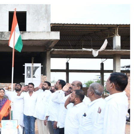
कि
N
या
“
म
ఇ
ह
చ్చి
त्व
న
पू
మా
र्ण
ట
घ
ప్ర
ट
కా
ना
రం
ओं
సో
का
ని
उ
యా
ल्ले
గాం
ख
ధీ
తె
లం
గా
ణ
ప్ర
త్యే
క
రా
ష్ట్రం
ఇ