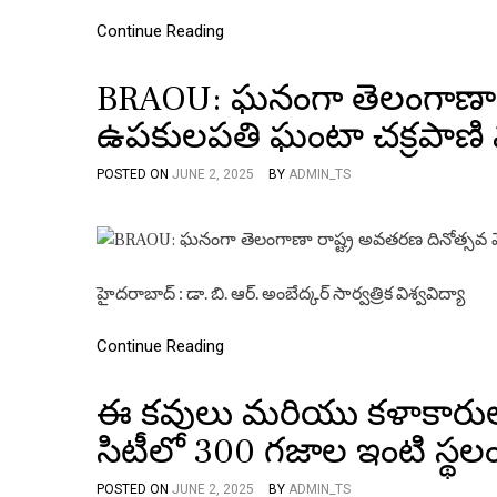
Continue Reading
BRAOU: ఘనంగా తెలంగాణా ర
ఉపకులపతి ఘంటా చక్రపాణి
POSTED ON
JUNE 2, 2025
BY
ADMIN_TS
హైదరాబాద్ : డా. బి. ఆర్. అంబేద్కర్ సార్వత్రిక విశ్వవిద్యా
Continue Reading
ఈ కవులు మరియు కళాకారులక
సిటీలో 300 గజాల ఇంటి స్థల
POSTED ON
JUNE 2, 2025
BY
ADMIN_TS