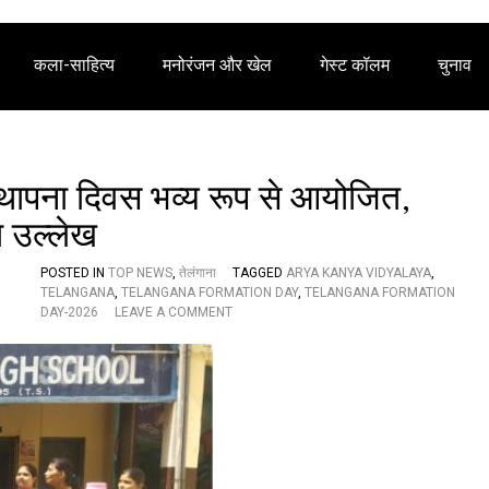
कला-साहित्य
मनोरंजन और खेल
गेस्ट कॉलम
चुनाव
ा स्थापना दिवस भव्य रूप से आयोजित,
ा उल्लेख
POSTED IN
TOP NEWS
,
तेलंगाना
TAGGED
ARYA KANYA VIDYALAYA
,
TELANGANA
,
TELANGANA FORMATION DAY
,
TELANGANA FORMATION
O
DAY-2026
LEAVE A COMMENT
N
आ
र्य
क
न्या
वि
द्या
ल
य