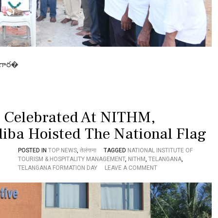
చ్చా
రు
”
సంగార�
 Celebrated At NITHM,
iba Hoisted The National Flag
POSTED IN
TOP NEWS
,
तेलंगाना
TAGGED
NATIONAL INSTITUTE OF
TOURISM & HOSPITALITY MANAGEMENT
,
NITHM
,
TELANGANA
,
O
TELANGANA FORMATION DAY
LEAVE A COMMENT
N
T
E
L
A