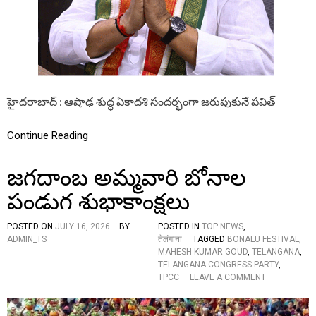
కాం
క్ష
లు
:
టీ
పీ
సీ
సీ
హైదరాబాద్ : ఆషాఢ శుద్ధ ఏకాదశి సందర్భంగా జరుపుకునే పవిత్
అ
ధ్య
క్షు
Continue Reading
లు
మ
జగదాంబ అమ్మవారి బోనాల
హే
ష్
పండుగ శుభాకాంక్షలు
కు
మా
ర్
POSTED ON
JULY 16, 2026
BY
POSTED IN
TOP NEWS
,
గౌ
ADMIN_TS
तेलंगाना
TAGGED
BONALU FESTIVAL
,
డ్
MAHESH KUMAR GOUD
,
TELANGANA
,
TELANGANA CONGRESS PARTY
,
O
TPCC
LEAVE A COMMENT
N
జ
గ