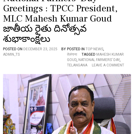
G
A
Greetings : TPCC President,
O
R
U
A
MLC Mahesh Kumar Goud
D
P
జాతీయ రైతు దినోత్సవ
A
Y
శుభాకాంక్షలు
S
R
I
POSTED ON
DECEMBER 23, 2025
BY
POSTED IN
TOP NEWS
,
C
ADMIN_TS
तेलंगाना
TAGGED
MAHESH KUMAR
H
GOUD
,
NATIONAL FARMERS’ DAY
,
O
T
TELANGANA
LEAVE A COMMENT
N
R
N
I
A
B
T
U
I
T
O
E
N
S
A
O
L
N
F
T
A
H
R
E