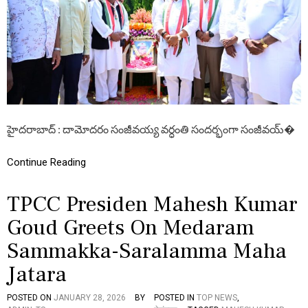
వ
ర్ధం
తి
సం
ద
ర్భం
గా
సం
జీ
వ
హైదరాబాద్ : దామోదరం సంజీవయ్య వర్ధంతి సందర్భంగా సంజీవయ్�
య్య
పా
ర్క్
Continue Reading
లో
ని
TPCC Presiden Mahesh Kumar
సం
జీ
Goud Greets On Medaram
వ
య్య
Sammakka-Saralamma Maha
చి
త్ర
Jatara
ప
టా
ని
POSTED ON
JANUARY 28, 2026
BY
POSTED IN
TOP NEWS
,