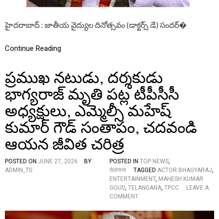
A
Y
:
హైదరాబాద్ : జాతీయ వైద్యుల దినోత్సవం (డాక్టర్స్ డే) సందర్�
వై
ద్యు
లు
Continue Reading
స
మా
ప్రముఖ నటుడు, దర్శకుడు
జా
ని
భాగ్యరాజ్ మృతి పట్ల టీపీసీసీ
కి
సే
అధ్యక్షులు, ఎమ్మెల్సీ మహేష్
వ
చే
కుమార్ గౌడ్ సంతాపం, చదవండి
సే
ని
ఆయన జీవిత చరిత్ర
జ
మై
POSTED ON
JUNE 27, 2026
BY
POSTED IN
TOP NEWS
,
న
ADMIN_TS
तेलंगाना
TAGGED
ACTOR BHAGYARAJ
దే
,
ENTERTAINMENT
,
MAHESH KUMAR
వు
GOUD
,
TELANGANA
,
TPCC
LEAVE A
ళ్లు
O
COMMENT
:
N
టీ
ప్ర
పీ