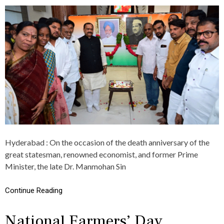
S
T
A
P
M
C
M
C
A
P
K
R
K
E
A
S
-
I
S
D
A
E
R
N
A
T
L
M
A
A
M
Hyderabad : On the occasion of the death anniversary of the
H
M
E
great statesman, renowned economist, and former Prime
A
S
Minister, the late Dr. Manmohan Sin
M
H
A
K
H
U
Continue Reading
A
M
J
A
A
National Farmers’ Day
R
T