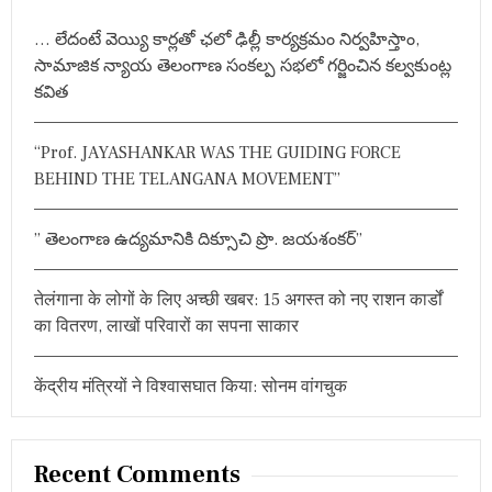
s
S
H
h
I
A
n
… లేదంటే వెయ్యి కార్లతో ఛలో ఢిల్లీ కార్యక్రమం నిర్వహిస్తాం,
f
D
N
సామాజిక న్యాయ తెలంగాణ సంకల్ప సభలో గర్జించిన కల్వకుంట్ల
E
S
a
o
N
I
కవిత
r
T
N
v
:
,
G
M
H
i
“Prof. JAYASHANKAR WAS THE GUIDING FORCE
L
BEHIND THE TELANGANA MOVEMENT”
C
g
M
A
a
” తెలంగాణ ఉద్యమానికి దిక్సూచి ప్రొ. జయశంకర్”
H
E
t
S
तेलंगाना के लोगों के लिए अच्छी खबर: 15 अगस्त को नए राशन कार्डों
H
i
K
का वितरण, लाखों परिवारों का सपना साकार
U
o
M
A
केंद्रीय मंत्रियों ने विश्वासघात किया: सोनम वांगचुक
n
R
G
O
U
Recent Comments
D