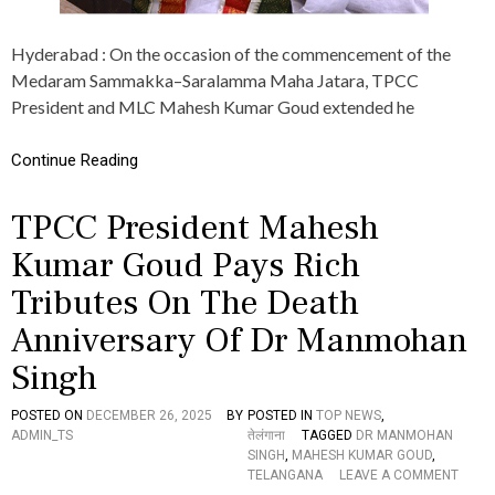
H
K
U
Hyderabad : On the occasion of the commencement of the
M
Medaram Sammakka–Saralamma Maha Jatara, TPCC
A
President and MLC Mahesh Kumar Goud extended he
R
G
O
Continue Reading
U
D
G
TPCC President Mahesh
R
E
Kumar Goud Pays Rich
E
T
Tributes On The Death
S
O
Anniversary Of Dr Manmohan
N
Singh
M
E
D
POSTED ON
DECEMBER 26, 2025
BY
POSTED IN
TOP NEWS
,
A
ADMIN_TS
तेलंगाना
TAGGED
DR MANMOHAN
R
SINGH
,
MAHESH KUMAR GOUD
,
A
O
TELANGANA
LEAVE A COMMENT
M
N