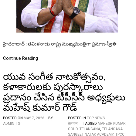
ణ
వి
స్వీ
త
కా
చ
రం
రి
చే
త్ర
సి
న
వి
హైదరాబాద్ : తమిళనాడు రాష్ట్ర ముఖ్యమంత్రిగా ప్రమాణ స్వీ�
జ
య్
జో
Continue Reading
సె
ఫ్‌
యువ సంగీత నాటకోత్సవం,
కు
హా
కళాకారులకు పురస్కారాలు
ర్ది
క
ప్రదానం చేసిన టీపీసీసీ అధ్యక్షులు
శు
భా
మహేష్ కుమార్ గౌడ్
కాం
క్ష
లు
POSTED ON
MAY 7, 2026
BY
POSTED IN
TOP NEWS
,
:
ADMIN_TS
तेलंगाना
TAGGED
MAHESH KUMAR
టీ
GOUD
,
TELANGANA
,
TELANGANA
పీ
SANGEET NATAK ACADEMY
,
TPCC