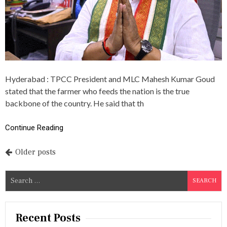
M
D
E
E
R
A
S
T
’
H
D
A
A
N
Y
N
G
I
Hyderabad : TPCC President and MLC Mahesh Kumar Goud
R
V
stated that the farmer who feeds the nation is the true
E
E
backbone of the country. He said that th
E
R
T
S
I
A
Continue Reading
N
R
G
Y
S
O
P
Older posts
:
F
T
D
o
S
P
R
C
M
s
e
C
A
a
P
N
t
r
R
M
Recent Posts
E
O
c