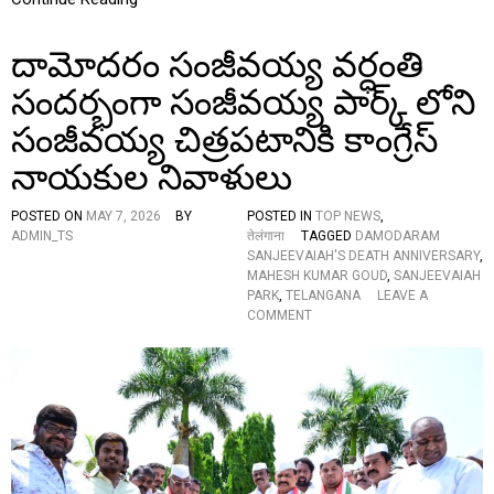
లు
ప్ర
దామోదరం సంజీవయ్య వర్ధంతి
దా
నం
సందర్భంగా సంజీవయ్య పార్క్ లోని
చే
సి
సంజీవయ్య చిత్రపటానికి కాంగ్రేస్
న
టీ
నాయకుల నివాళులు
పీ
సీ
సీ
POSTED ON
MAY 7, 2026
BY
POSTED IN
TOP NEWS
,
అ
ADMIN_TS
तेलंगाना
TAGGED
DAMODARAM
ధ్య
SANJEEVAIAH'S DEATH ANNIVERSARY
,
క్షు
MAHESH KUMAR GOUD
,
SANJEEVAIAH
లు
PARK
,
TELANGANA
LEAVE A
మ
O
COMMENT
హే
N
ష్
దా
కు
మో
మా
ద
ర్
రం
గౌ
సం
డ్
జీ
వ
య్య