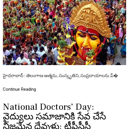
దాం
బ
అ
మ్మ
వా
రి
బో
నా
ల
పం
డు
గ
శు
భా
హైదరాబాద్ : తెలంగాణ ఆత్మను, సంస్కృతిని, సంప్రదాయాలను ప్�
కాం
క్ష
లు
Continue Reading
National Doctors’ Day:
వైద్యులు సమాజానికి సేవ చేసే
నిజమైన దేవుళ్లు: టీపీసీసీ