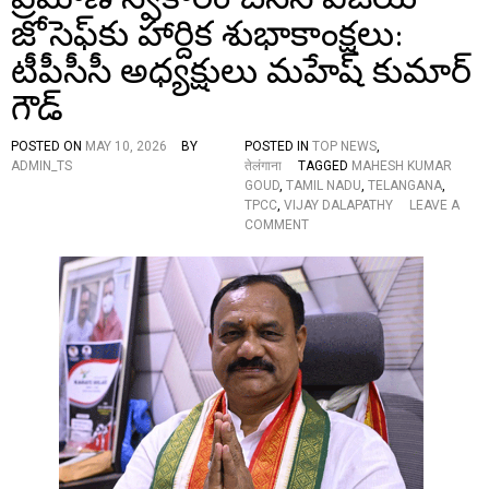
లు
జోసెఫ్‌కు హార్దిక శుభాకాంక్షలు:
,
ఎ
టీపీసీసీ అధ్యక్షులు మహేష్ కుమార్
మ్మె
ల్సీ
గౌడ్
మ
హే
POSTED ON
MAY 10, 2026
BY
POSTED IN
TOP NEWS
,
ష్
ADMIN_TS
तेलंगाना
TAGGED
MAHESH KUMAR
కు
GOUD
,
TAMIL NADU
,
TELANGANA
,
మా
TPCC
,
VIJAY DALAPATHY
LEAVE A
ర్
O
COMMENT
గౌ
N
డ్
త
సం
మి
తా
ళ
పం
నా
,
డు
చ
ము
ద
ఖ్య
వం
మం
డి
త్రి
ఆ
గా
య
ప్ర
న
మా
జీ