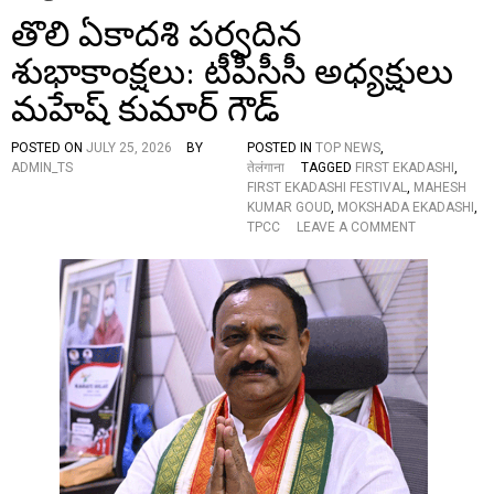
తొలి ఏకాదశి పర్వదిన
శుభాకాంక్షలు: టీపీసీసీ అధ్యక్షులు
మహేష్ కుమార్ గౌడ్
POSTED ON
JULY 25, 2026
BY
POSTED IN
TOP NEWS
,
ADMIN_TS
तेलंगाना
TAGGED
FIRST EKADASHI
,
FIRST EKADASHI FESTIVAL
,
MAHESH
KUMAR GOUD
,
MOKSHADA EKADASHI
,
O
TPCC
LEAVE A COMMENT
N
తొ
లి
ఏ
కా
ద
శి
ప
ర్వ
ది
న
శు
భా