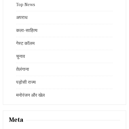
Top News
अपराध
कला-साहित्य
गेस्ट कॉलम
चुनाव
तेलंगाना
पड़ोसी राज्य
मनोरंजन और खेल
Meta