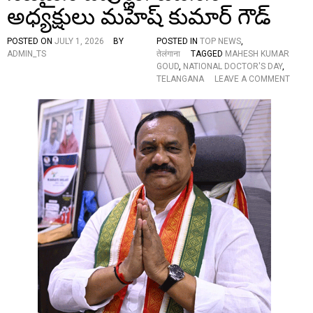
అధ్యక్షులు మహేష్ కుమార్ గౌడ్
POSTED ON
JULY 1, 2026
BY
POSTED IN
TOP NEWS
,
ADMIN_TS
तेलंगाना
TAGGED
MAHESH KUMAR
GOUD
,
NATIONAL DOCTOR'S DAY
,
O
TELANGANA
LEAVE A COMMENT
N
N
A
T
I
O
N
A
L
D
O
C
T
O
R
S
’
D