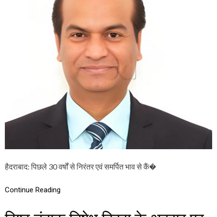
K
न्को
H
लॉ
T
जि
E
स्ट
R
प
S
द्म
H
श्री
A
डॉ
R
.
E
पी
E
.
F
वि
A
ज
P
य
P
आ
O
नं
I
द
N
रे
T
ड्डी
हैदराबाद: पिछले 30 वर्षों से निरंतर एवं समर्पित भाव से कैं�
E
का
D
हो
A
Continue Reading
गा
S
भ
T
व्य
C
स