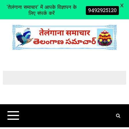
X
'तेलंगाना समाचार' में आपके विज्ञापन के
9492925120
लिए संपर्क करें
S
k
i
p
t
o
c
o
n
t
e
n
t