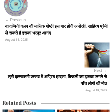
o
s
←
Previous
t
कादम्बिनी क्लब की मासिक गोष्ठी इस बार होगी अनोखी, साहित्य प्रेमी
n
ले सकते हैं इसका भरपूर आनंद
a
August 16, 2025
v
i
g
Next
→
a
श्री कृष्णाष्टमी उत्सव में अप्रिय हादसा, बिजली का झटका लगने से
पाँच लोगों की मौत
t
August 18, 2025
i
Related Posts
o