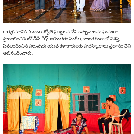
కార్యక్రమానికి ముందు జ్యోతి ప్రజ్వలన చేసి ఉత్సవాలను ఘనంగా
ప్రారంభించిన టీపీసీసీ చీఫ్. అనంతరం సంగీత, నాటక రంగాల్లో విశిష్ట
సేవలందించిన పలువురు యువ కళాకారులకు పురస్కారాలు ప్రదానం చేసి
అభినందించారు.