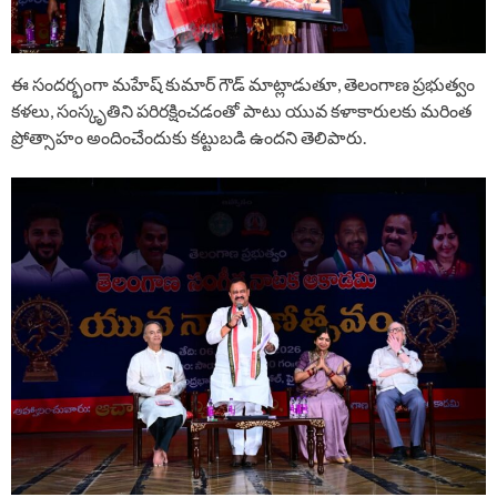
ఈ సందర్భంగా మహేష్ కుమార్ గౌడ్ మాట్లాడుతూ, తెలంగాణ ప్రభుత్వం
కళలు, సంస్కృతిని పరిరక్షించడంతో పాటు యువ కళాకారులకు మరింత
ప్రోత్సాహం అందించేందుకు కట్టుబడి ఉందని తెలిపారు.