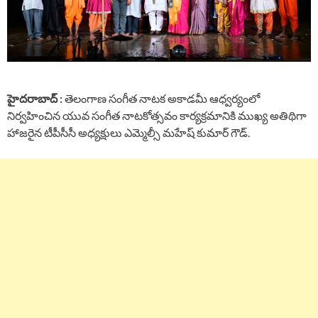
హైదరాబాద్ :
తెలంగాణ సంగీత నాటక అకాడమీ ఆధ్వర్యంలో
నిర్వహించిన యువ సంగీత నాటకోత్సవం కార్యక్రమానికి ముఖ్య అతిథిగా
హాజరైన టీపీసీసీ అధ్యక్షులు ఎమ్మెల్సీ మహేష్ కుమార్ గౌడ్.