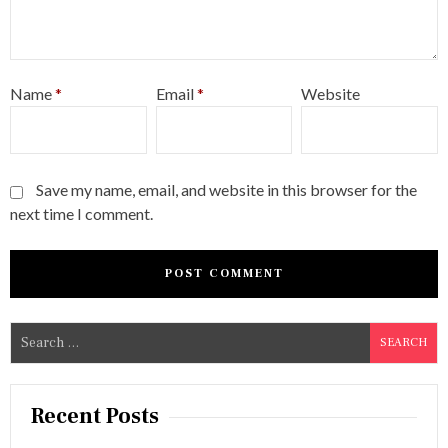
Name
*
Email
*
Website
Save my name, email, and website in this browser for the
next time I comment.
S
e
a
r
Recent Posts
c