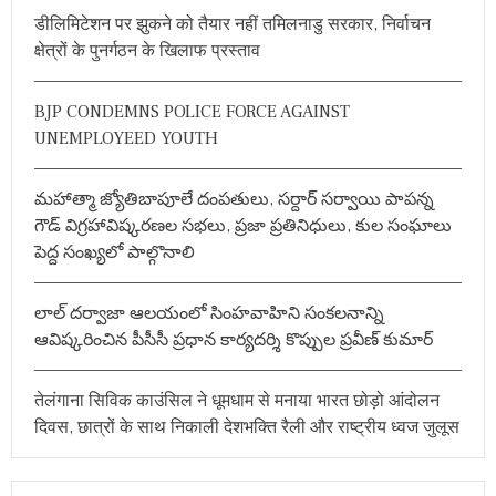
h
डीलिमिटेशन पर झुकने को तैयार नहीं तमिलनाडु सरकार, निर्वाचन
f
क्षेत्रों के पुनर्गठन के खिलाफ प्रस्ताव
o
r
BJP CONDEMNS POLICE FORCE AGAINST
:
UNEMPLOYEED YOUTH
మహాత్మా జ్యోతిబాపూలే దంపతులు, సర్దార్ సర్వాయి పాపన్న
గౌడ్ విగ్రహావిష్కరణల సభలు, ప్రజా ప్రతినిధులు, కుల సంఘాలు
పెద్ద సంఖ్యలో పాల్గొనాలి
లాల్ దర్వాజా ఆలయంలో సింహవాహిని సంకలనాన్ని
ఆవిష్కరించిన పీసీసీ ప్రధాన కార్యదర్శి కొప్పుల ప్రవీణ్ కుమార్
तेलंगाना सिविक काउंसिल ने धूमधाम से मनाया भारत छोड़ो आंदोलन
दिवस, छात्रों के साथ निकाली देशभक्ति रैली और राष्ट्रीय ध्वज जुलूस