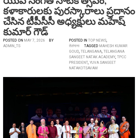
యువ సంగీత నాటకోత్సవం,
కళాకారులకు పురస్కారాలు ప్రదానం
చేసిన టీపీసీసీ అధ్యక్షులు మహేష్
కుమార్ గౌడ్
POSTED ON
MAY 7, 2026
BY
POSTED IN
TOP NEWS
,
ADMIN_TS
तेलंगाना
TAGGED
MAHESH KUMAR
GOUD
,
TELANGANA
,
TELANGANA
SANGEET NATAK ACADEMY
,
TPCC
PRESIDENT
,
YUVA SANGEET
NATAKOTSAVAM