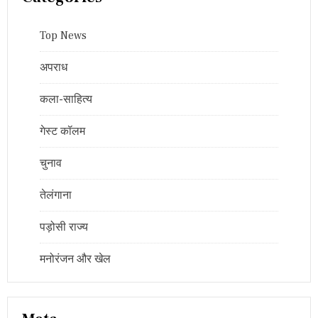
Top News
अपराध
कला-साहित्य
गेस्ट कॉलम
चुनाव
तेलंगाना
पड़ोसी राज्य
मनोरंजन और खेल