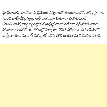
హైదరాబాద్:
రాబోవు పార్లమెంట్ ఎన్నికలలో తెలంగాణలోని అన్ని స్థానాల
నుంచి పోటీ చేస్తున్నట్లు ఆల్ ఇండియా మహిళా ఎంపవర్మెంట్
(ఏఐఎంఈపి) పార్టీ వ్యవస్థాపక అధ్యక్షురాలు నౌహీరా షేక్ ప్రకటించారు.
సోమాజిగూడలోని ఓ హోటల్లో ఏర్పాటు చేసిన విలేకరుల సమావేశంలో
పార్టీ నాయకుడు జాన్ మస్క్ తో కలిసి తొలి జాబితాను విడుదల చేశారు.