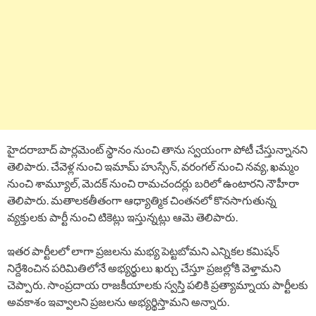
హైదరాబాద్ పార్లమెంట్ స్థానం నుంచి తాను స్వయంగా పోటీ చేస్తున్నానని
తెలిపారు. చేవెళ్ల నుంచి ఇమామ్ హుస్సేన్, వరంగల్ నుంచి నవ్య, ఖమ్మం
నుంచి శామ్యూల్, మెదక్ నుంచి రామచందర్లు బరిలో ఉంటారని నౌహీరా
తెలిపారు. మతాలకతీతంగా ఆధ్యాత్మిక చింతనలో కొనసాగుతున్న
వ్యక్తులకు పార్టీ నుంచి టికెట్లు ఇస్తున్నట్లు ఆమె తెలిపారు.
ఇతర పార్టీలలో లాగా ప్రజలను మభ్య పెట్టబోమని ఎన్నికల కమిషన్
నిర్దేశించిన పరిమితిలోనే అభ్యర్థులు ఖర్చు చేస్తూ ప్రజల్లోకి వెళ్తామని
చెప్పారు. సాంప్రదాయ రాజకీయాలకు స్వస్తి పలికి ప్రత్యామ్నాయ పార్టీలకు
అవకాశం ఇవ్వాలని ప్రజలను అభ్యర్థిస్తామని అన్నారు.