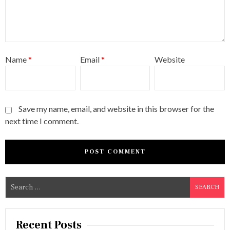
Name
*
Email
*
Website
Save my name, email, and website in this browser for the
next time I comment.
S
e
a
r
Recent Posts