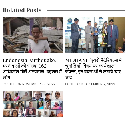
i
Related Posts
o
n
Endonesia Earthquake:
MIDHANI: ‘एयरो मैटेरियल्स में
मरने वालों की संख्या 162,
चुनौतियाँ’ विषय पर कार्यशाला
अधिकांश मौतें अस्पताल, दहशत में
संपन्न, इन वक्ताओं ने लगाये चार
लोग
चांद
POSTED ON
NOVEMBER 22, 2022
POSTED ON
DECEMBER 7, 2022