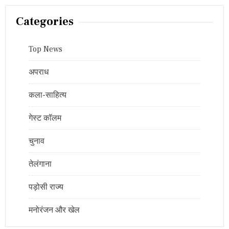
Categories
Top News
अपराध
कला-साहित्य
गेस्ट कॉलम
चुनाव
तेलंगाना
पड़ोसी राज्य
मनोरंजन और खेल