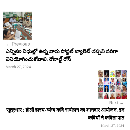
P
o
s
←
Previous
t
ఎన్నికల విధుల్లో ఉన్న వారు పోస్టల్ బ్యాలెట్ తప్పని సరిగా
n
వినియోగించుకోవాలి: రోనాల్డ్ రోస్
a
March 27, 2024
v
i
g
Next
→
a
सूत्रधार : होली हास्य-व्यंग्य कवि सम्मेलन का शानदार आयोजन, इन
कवियों ने कविता पाठ
t
March 27, 2024