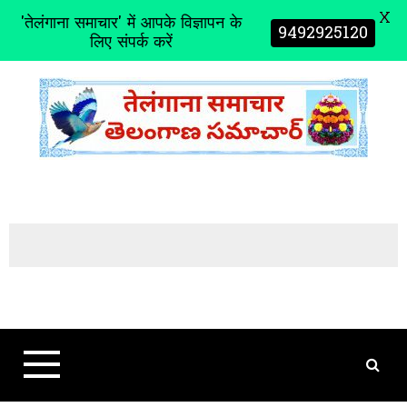
X
'तेलंगाना समाचार' में आपके विज्ञापन के
9492925120
लिए संपर्क करें
S
k
i
p
t
o
c
o
n
t
e
n
t