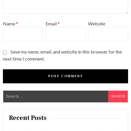
Name
*
Email
*
Website
Save my name, email, and website in this browser for the
next time I comment.
S
e
a
r
Recent Posts
c
h