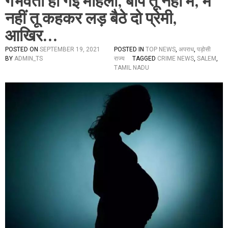
गर्भवती हो गई महिला, बाप तू नहीं मैं, मैं
नहीं तू कहकर लड़ बैठे दो प्रेमी,
आखिर…
POSTED ON
SEPTEMBER 19, 2021
POSTED IN
TOP NEWS
,
अपराध
,
पड़ोसी
BY
ADMIN_TS
राज्य
TAGGED
CRIME NEWS
,
SALEM
,
TAMIL NADU