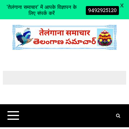
X
'तेलंगाना समाचार' में आपके विज्ञापन के
9492925120
लिए संपर्क करें
S
k
i
p
t
o
c
o
n
t
e
n
t