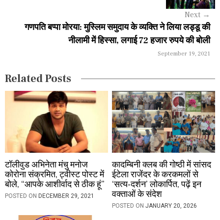
g
Next
→
a
गणपति बप्पा मोरया: मुस्लिम समुदाय के व्यक्ति ने लिया लड्डू की
नीलामी में हिस्सा, लगाई 72 हजार रुपये की बोली
t
September 19, 2021
i
Related Posts
o
n
टॉलीवुड अभिनेता मंचु मनोज
कादम्बिनी क्लब की गोष्ठी में सांसद
कोरोना संक्रमित, ट्वीस्ट पोस्ट में
ईटेला राजेंदर के करकमलों से
बोले, “आपके आशीर्वाद से ठीक हूं”
‘सत्य-दर्शन’ लोकार्पित, पढ़ें इन
वक्ताओं के संदेश
POSTED ON
DECEMBER 29, 2021
POSTED ON
JANUARY 20, 2026