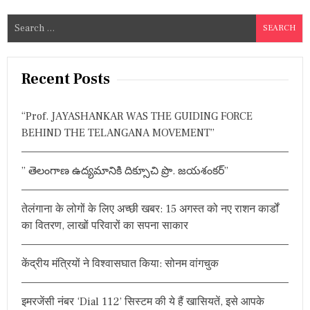
S
e
a
r
Recent Posts
c
h
“Prof. JAYASHANKAR WAS THE GUIDING FORCE
f
BEHIND THE TELANGANA MOVEMENT”
o
r
” తెలంగాణ ఉద్యమానికి దిక్సూచి ప్రొ. జయశంకర్”
:
तेलंगाना के लोगों के लिए अच्छी खबर: 15 अगस्त को नए राशन कार्डों
का वितरण, लाखों परिवारों का सपना साकार
केंद्रीय मंत्रियों ने विश्वासघात किया: सोनम वांगचुक
इमरजेंसी नंबर ‘Dial 112’ सिस्टम की ये हैं खासियतें, इसे आपके