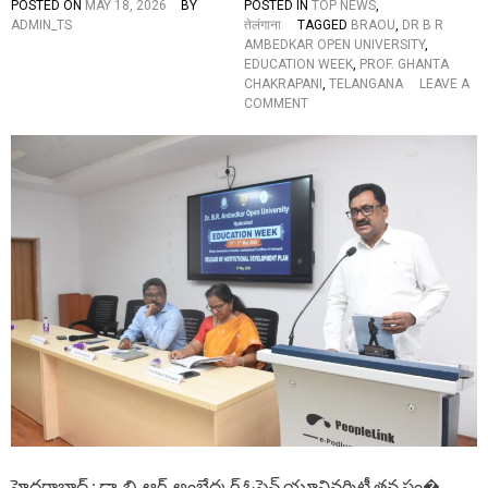
POSTED ON
MAY 18, 2026
BY
POSTED IN
TOP NEWS
,
D
ADMIN_TS
तेलंगाना
TAGGED
BRAOU
,
DR B R
E
AMBEDKAR OPEN UNIVERSITY
,
D
EDUCATION WEEK
,
PROF. GHANTA
U
CHAKRAPANI
,
TELANGANA
LEAVE A
C
O
COMMENT
A
N
T
డా
I
.
O
బి
N
.
W
ఆ
E
ర్
E
.
K
అం
,
బే
T
ద్క
H
ర్
E
ఓ
C
పె
H
న్
I
యూ
E
ని
F
వ
G
ర్శి
U
హైదరాబాద్ : డా. బి. ఆర్. అంబేద్కర్ ఓపెన్ యూనివర్శిటీ తన సం�