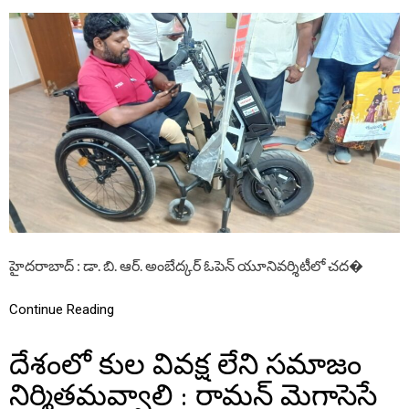
N
T
డా
Y
.
,
బి
A
.
S
ఆ
F
ర్
O
.
R
అం
H
బే
O
ద్క
W
ర్
M
ఓ
A
పె
N
న్
Y
యూ
P
హైదరాబాద్ : డా. బి. ఆర్. అంబేద్కర్ ఓపెన్ యూనివర్శిటీలో చద�
ని
E
వ
O
ర్సి
Continue Reading
P
టీ
L
లో
E
జా
దేశంలో కుల వివక్ష లేని సమాజం
G
బ్
O
మే
నిర్మితమవ్వాలి : రామన్ మెగాసెసే
T
ళ
J