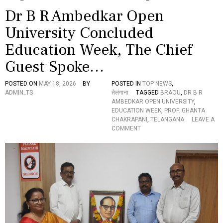
Dr B R Ambedkar Open
University Concluded
Education Week, The Chief
Guest Spoke…
POSTED ON
MAY 18, 2026
BY
POSTED IN
TOP NEWS
,
ADMIN_TS
तेलंगाना
TAGGED
BRAOU
,
DR B R
AMBEDKAR OPEN UNIVERSITY
,
EDUCATION WEEK
,
PROF. GHANTA
CHAKRAPANI
,
TELANGANA
LEAVE A
O
COMMENT
N
D
R
B
R
A
M
B
E
D