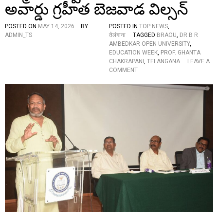
,
అవార్డు గ్రహీత బెజవాడ విల్సన్
O
ఎం
B
త
S
POSTED ON
MAY 14, 2026
BY
POSTED IN
TOP NEWS
,
మం
…
ADMIN_TS
तेलंगाना
TAGGED
BRAOU
,
DR B R
ది
AMBEDKAR OPEN UNIVERSITY
,
కి
EDUCATION WEEK
,
PROF. GHANTA
ఉ
CHAKRAPANI
,
TELANGANA
LEAVE A
ద్యో
O
COMMENT
గం
N
వ
దే
చ్చిం
శం
దం
లో
టే
కు
…
ల
వి
వ
క్ష
లే
ని
స
మా
జం
ని
ర్మి