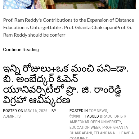
O
N
E
Prof. Ram Reddy's Contributions to the Expansion of Distance
G
Education is Unforgettable : Prof. Ghanta ChakrapaniProf. G.
O
O
Ram Reddy should be conferr
D
D
Continue Reading
E
E
D
ఇన్ని రోజులు+ఒక మంచి పని=డా.
=
U
బి. అంబేద్కర్ ఓపెన్
N
V
యూనివర్సిటీలో ప్రొ. జి. రాంరెడ్డి
E
I
విగ్రహా ఆవిష్కరణ
L
E
POSTED ON
MAY 16, 2026
BY
POSTED IN
TOP NEWS
,
D
ADMIN_TS
तेलंगाना
TAGGED
BRAOU
,
DR B R
O
AMBEDKAR OPEN UNIVERSITY
,
F
EDUCATION WEEK
,
PROF. GHANTA
P
CHAKRAPANI
,
TELANGANA
LEAVE A
R
O
COMMENT
O