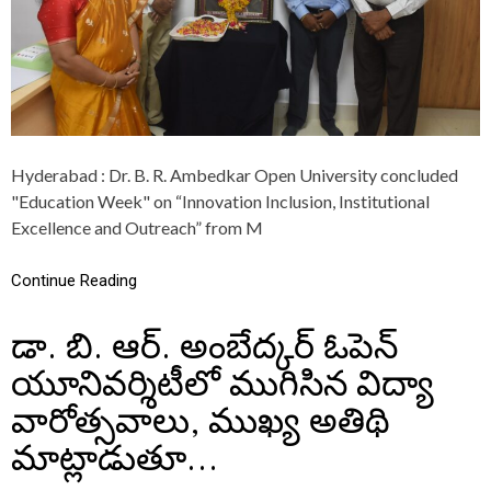
K
A
R
O
P
E
N
U
N
Hyderabad : Dr. B. R. Ambedkar Open University concluded
I
"Education Week" on “Innovation Inclusion, Institutional
V
E
Excellence and Outreach” from M
R
S
Continue Reading
I
T
Y
డా. బి. ఆర్. అంబేద్కర్ ఓపెన్
C
O
యూనివర్శిటీలో ముగిసిన విద్యా
N
C
వారోత్సవాలు, ముఖ్య అతిథి
L
U
మాట్లాడుతూ…
D
E