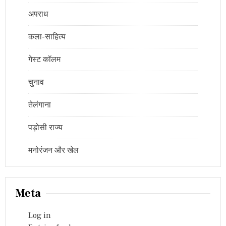
अपराध
कला-साहित्य
गेस्ट कॉलम
चुनाव
तेलंगाना
पड़ोसी राज्य
मनोरंजन और खेल
Meta
Log in