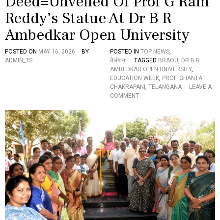
Deed=Unveiled Of Prof G Ram
స్
Reddy’s Statue At Dr B R
.
ప్ర
Ambedkar Open University
సా
ద్
POSTED ON
MAY 16, 2026
BY
POSTED IN
TOP NEWS
,
ADMIN_TS
तेलंगाना
TAGGED
BRAOU
,
DR B R
AMBEDKAR OPEN UNIVERSITY
,
EDUCATION WEEK
,
PROF. GHANTA
CHAKRAPANI
,
TELANGANA
LEAVE A
O
COMMENT
N
A
L
L
T
H
E
S
E
D
A
Y
S
+