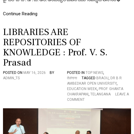
టీ
E
లో
S
ము
Continue Reading
T
గి
S
సి
P
LIBRARIES ARE
న
O
వి
K
REPOSITORIES OF
ద్యా
E
వా
…
KNOWLEDGE : Prof. V. S.
రో
త్స
Prasad
వా
లు
,
POSTED ON
MAY 16, 2026
BY
POSTED IN
TOP NEWS
,
ము
ADMIN_TS
तेलंगाना
TAGGED
BRAOU
,
DR B R
ఖ్య
AMBEDKAR OPEN UNIVERSITY
,
అ
EDUCATION WEEK
,
PROF. GHANTA
తి
CHAKRAPANI
,
TELANGANA
LEAVE A
థి
O
COMMENT
మా
N
ట్లా
L
డు
I
తూ
B
…
R
A