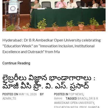
R
I
E
S
A
R
E
R
E
Hyderabad : Dr B R Ambedkar Open University celebrating
P
"Education Week" on “Innovation Inclusion, Institutional
O
S
Excellence and Outreach” from Ma
I
T
Continue Reading
O
R
I
లైబ్రరీలు విజ్ఞాన భాండాగారాలు :
E
S
మాజీ వీసి ప్రొ. వి. ఎస్. ప్రసాద్
O
F
K
POSTED ON
MAY 16, 2026
BY
POSTED IN
TOP NEWS
,
N
ADMIN_TS
तेलंगाना
TAGGED
BRAOU
,
DR B R
O
AMBEDKAR OPEN UNIVERSITY
,
W
EDUCATION WEEK
,
PROF. GHANTA