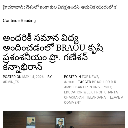
త
మ
హైదరాబాద్ : దేశంలో ఇంకా కుల వివక్ష ఉందని, ఆధునిక యుగంలో క
వ్వా
లి
Continue Reading
:
రా
మ
అందరికీ సమాన విద్య
న్
మె
అందించడంలో BRAOU కృషి
గా
సె
ప్రశంశనీయం ప్రొ. గణేశన్
సే
అ
కన్నాభిరాన్
వా
ర్డు
POSTED ON
MAY 14, 2026
BY
POSTED IN
TOP NEWS
,
గ్ర
ADMIN_TS
तेलंगाना
TAGGED
BRAOU
,
DR B R
హీ
AMBEDKAR OPEN UNIVERSITY
,
త
EDUCATION WEEK
,
PROF. GHANTA
బె
CHAKRAPANI
,
TELANGANA
LEAVE A
జ
O
COMMENT
వా
N
డ
అం
వి
ద
ల్స
రి
న్
కీ