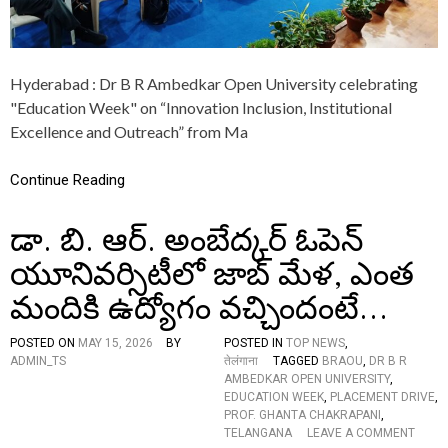
.
B
.
R
Hyderabad : Dr B R Ambedkar Open University celebrating
.
A
"Education Week" on “Innovation Inclusion, Institutional
M
Excellence and Outreach” from Ma
B
E
D
Continue Reading
K
A
డా. బి. ఆర్. అంబేద్కర్ ఓపెన్
R
O
యూనివర్సిటీలో జాబ్ మేళ, ఎంత
P
E
మందికి ఉద్యోగం వచ్చిందంటే…
N
U
N
POSTED ON
MAY 15, 2026
BY
POSTED IN
TOP NEWS
,
I
ADMIN_TS
तेलंगाना
TAGGED
BRAOU
,
DR B R
V
AMBEDKAR OPEN UNIVERSITY
,
E
EDUCATION WEEK
,
PLACEMENT DRIVE
,
R
PROF. GHANTA CHAKRAPANI
,
S
O
TELANGANA
LEAVE A COMMENT
I