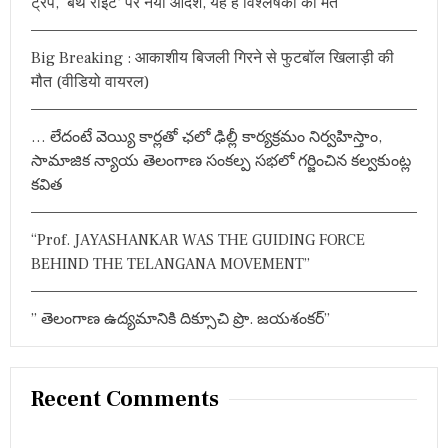
ट्रंप, ‘बर्थ राइट’ पर नया आदेश, यह है विश्लेषकों का मत
గ
a
o
ణే
r
శ
v
Big Breaking : आकाशीय बिजली गिरने से फुटबॉल खिलाड़ी की
న్
:
క
i
मौत (वीडियो वायरल)
న్నా
భి
g
రా
… లేదంటే వెయ్యి కార్లతో ఛలో ఢిల్లీ కార్యక్రమం నిర్వహిస్తాం,
న్
a
సామాజిక న్యాయ తెలంగాణ సంకల్ప సభలో గర్జించిన కల్వకుంట్ల
కవిత
t
i
“Prof. JAYASHANKAR WAS THE GUIDING FORCE
o
BEHIND THE TELANGANA MOVEMENT”
n
” తెలంగాణ ఉద్యమానికి దిక్సూచి ప్రొ. జయశంకర్”
Recent Comments