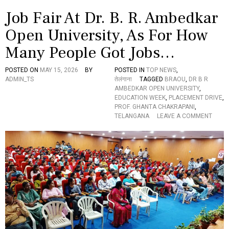
న్
A
యూ
M
Job Fair At Dr. B. R. Ambedkar
ని
B
వ
Open University, As For How
E
ర్సి
D
Many People Got Jobs…
టీ
K
లో
A
ప్రొ
R
POSTED ON
MAY 15, 2026
BY
POSTED IN
TOP NEWS
,
.
O
ADMIN_TS
तेलंगाना
TAGGED
BRAOU
,
DR B R
జి
P
AMBEDKAR OPEN UNIVERSITY
,
.
E
EDUCATION WEEK
,
PLACEMENT DRIVE
,
రాం
N
PROF. GHANTA CHAKRAPANI
,
రె
U
O
TELANGANA
LEAVE A COMMENT
డ్డి
N
N
వి
I
J
గ్ర
V
O
హా
E
B
ఆ
R
F
వి
S
A
ష్క
I
I
ర
T
R
ణ
Y
A
T
D
R