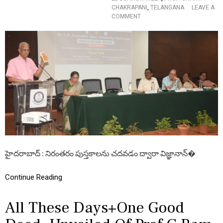
L
CHAKRAPANI
,
TELANGANA
LEAVE A
E
O
COMMENT
D
N
G
లై
E
బ్ర
:
రీ
P
లు
R
వి
O
జ్ఞా
F
న
.
భాం
V
డా
.
గా
S
రా
.
లు
P
:
R
మా
హైదరాబాద్ : నిరంతరం పుస్తకాలను చదవడం ద్వారా విజ్ఞానాన్�
A
జీ
S
వీ
A
Continue Reading
సి
D
ప్రొ
.
All These Days+One Good
వి
.
ఎ