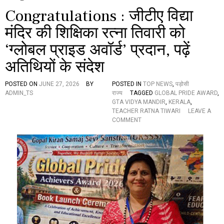
Congratulations : जीटीए विद्या
मंदिर की शिक्षिका रत्ना तिवारी को
‘ग्लोबल प्राइड अवॉर्ड’ प्रदान, पढ़ें
अतिथियों के संदेश
POSTED ON
JUNE 27, 2026
BY
POSTED IN
TOP NEWS
,
पड़ोसी
ADMIN_TS
राज्य
TAGGED
GLOBAL PRIDE AWARD
,
GTA VIDYA MANDIR
,
KERALA
,
TEACHER RATNA TIWARI
LEAVE A
O
COMMENT
N
C
O
N
G
R
A
T
U
L
A