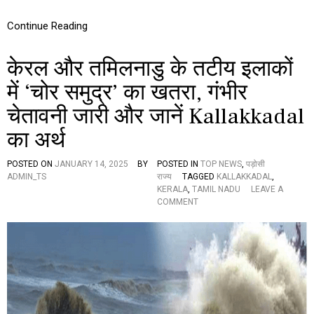
ई
म
Continue Reading
हि
ला
,
केरल और तमिलनाडु के तटीय इलाकों
दे
खें
में ‘चोर समुद्र’ का खतरा, गंभीर
रों
ग
चेतावनी जारी और जानें Kallakkadal
टे
ख
का अर्थ
ड़ा
क
POSTED ON
JANUARY 14, 2025
BY
POSTED IN
TOP NEWS
,
पड़ोसी
र
ADMIN_TS
राज्य
TAGGED
KALLAKKADAL
,
ने
KERALA
,
TAMIL NADU
LEAVE A
वा
O
COMMENT
ला
N
वी
के
डि
र
यो
ल
औ
र
त
मि