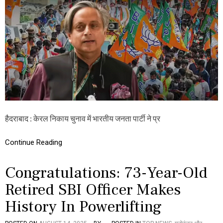
ళ
ल
లో
में
డి
नि
గ్రీ
का
వ
य
ర
चु
కు
ना
ఫ్రీ
व
చ
में
దు
बी
వు
जे
पी
की
हैदराबाद : केरल निकाय चुनाव में भारतीय जनता पार्टी ने प्र
प्र
चं
ड
Continue Reading
जी
त
,
Congratulations: 73-Year-Old
रा
ज
Retired SBI Officer Makes
नी
History In Powerlifting
ति
क
ह