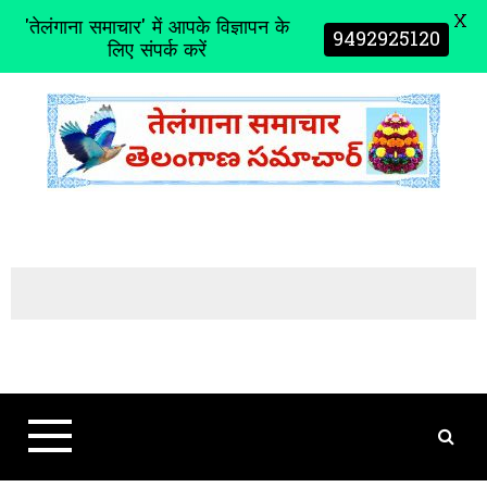
X
'तेलंगाना समाचार' में आपके विज्ञापन के
9492925120
लिए संपर्क करें
S
k
i
p
t
o
c
o
n
t
e
n
t