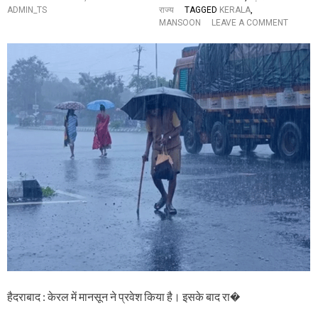
न
ADMIN_TS
राज्य
TAGGED
KERALA
,
वा
O
MANSOON
LEAVE A COMMENT
ई
N
क
के
रे
र
गा
ल
सु
में
प्री
मा
म
न
को
सू
र्ट
न
,
ने
जा
द
नें
स्त
पू
क
रा
दे
मा
दी
म
,
ला
रे
ड
अ
ल
र्ट
हैदराबाद : केरल में मानसून ने प्रवेश किया है। इसके बाद रा�
जा
री