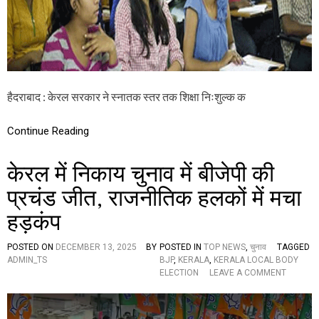
स्ना
त
क
स्त
र
त
क
निः
हैदराबाद : केरल सरकार ने स्नातक स्तर तक शिक्षा निःशुल्क क
शु
ल्क
शि
Continue Reading
क्षा
,
केरल में निकाय चुनाव में बीजेपी की
ब
ना
प्रचंड जीत, राजनीतिक हलकों में मचा
दे
श
हड़कंप
में
प
ह
POSTED ON
DECEMBER 13, 2025
BY
POSTED IN
TOP NEWS
,
चुनाव
TAGGED
ला
ADMIN_TS
BJP
,
KERALA
,
KERALA LOCAL BODY
रा
O
ELECTION
LEAVE A COMMENT
ज्य
N
కే
के
ర
र