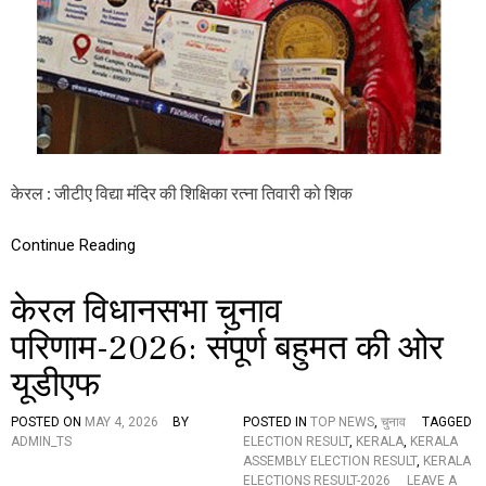
T
I
O
N
S
:
जी
टी
ए
वि
केरल : जीटीए विद्या मंदिर की शिक्षिका रत्ना तिवारी को शिक
द्या
मं
दि
Continue Reading
र
की
केरल विधानसभा चुनाव
शि
क्षि
परिणाम-2026: संपूर्ण बहुमत की ओर
का
र
यूडीएफ
त्ना
ति
वा
POSTED ON
MAY 4, 2026
BY
POSTED IN
TOP NEWS
,
चुनाव
TAGGED
री
ADMIN_TS
ELECTION RESULT
,
KERALA
,
KERALA
को
ASSEMBLY ELECTION RESULT
,
KERALA
‘
ELECTIONS RESULT-2026
LEAVE A