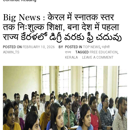
र्ण
ब
Big News : केरल में स्नातक स्तर
हु
म
तक निःशुल्क शिक्षा, बना देश में पहला
त
की
राज्य కేరళలో డిగ్రీ వరకు ఫ్రీ చదువు
ओ
र
यू
POSTED ON
FEBRUARY 10, 2026
BY
POSTED IN
TOP NEWS
,
पड़ोसी
डी
ADMIN_TS
राज्य
TAGGED
FREE EDUCATION
,
ए
O
KERALA
LEAVE A COMMENT
फ
N
B
I
G
N
E
W
S
:
के
र
ल
में