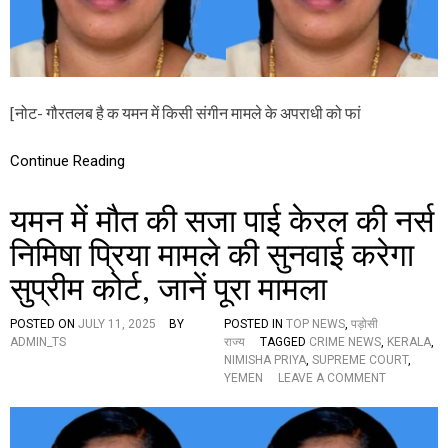
R
प्रि
M
या
A
की
K
मौ
E
त
S
की
[नोट- गौरतलब है क यमन में किसी संगीन मामले के अपराधी को फां
H
स
I
जा
S
ट
Continue Reading
T
ली
O
,
R
ब्ल
यमन में मौत की सजा पाई केरल की नर्स
Y
ड
I
म
निमिषा प्रिया मामले की सुनवाई करेगा
N
नी
P
सुप्रीम कोर्ट, जानें पूरा मामला
प
O
र
W
ये
POSTED ON
JULY 11, 2025
BY
POSTED IN
TOP NEWS
,
पड़ोसी
E
ध
ADMIN_TS
राज्य
TAGGED
CRIME NEWS
,
KERALA
,
R
र्म
NIMISHA PRIYA
,
SUPREME COURT
,
L
गु
O
YEMEN
LEAVE A COMMENT
I
रु
N
F
क
य
T
र
म
I
र