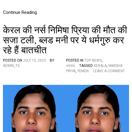
-
Y
E
Continue Reading
A
R
केरल की नर्स निमिषा प्रिया की मौत की
-
O
सजा टली, ब्लड मनी पर ये धर्मगुरु कर
L
D
रहे हैं बातचीत
R
E
T
POSTED ON
JULY 15, 2025
BY
POSTED IN
TOP NEWS
,
I
ADMIN_TS
अपराध
TAGGED
KERALA
,
NIMISHA
R
PRIYA
,
YEMEN
LEAVE A COMMENT
E
O
D
N
S
के
B
र
I
ल
O
की
F
न
F
र्स
I
नि
C
मि
E
षा