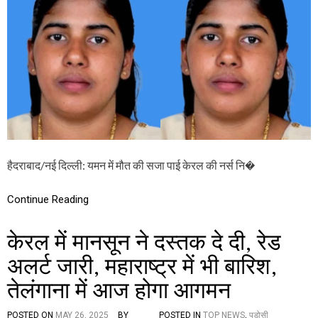
न
N
हे
में
G
हैं
मौ
बा
त
त
की
ची
स
त
जा
पा
ई
के
र
ल
की
हैदराबाद/नई दिल्ली: यमन में मौत की सजा पाई केरल की नर्स नि�
न
र्स
नि
Continue Reading
मि
षा
प्रि
केरल में मानसून ने दस्तक दे दी, रेड
या
मा
अलर्ट जारी, महाराष्ट्र में भी बारिश,
म
तेलंगाना में आज होगा आगमन
ले
की
सु
POSTED ON
MAY 26, 2025
BY
POSTED IN
TOP NEWS
,
पड़ोसी