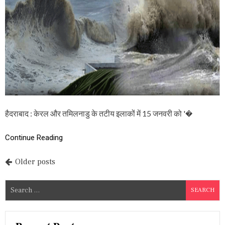
ल
ना
डु
के
त
टी
य
इ
ला
कों
में
‘
चो
हैदराबाद : केरल और तमिलनाडु के तटीय इलाकों में 15 जनवरी को '�
र
स
मु
Continue Reading
द्र
’
P
Older posts
का
ख
o
त
S
रा
s
e
,
a
गं
t
भी
r