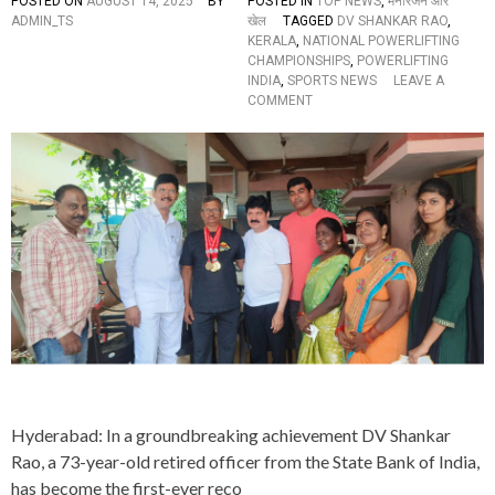
POSTED ON
AUGUST 14, 2025
BY
POSTED IN
TOP NEWS
,
मनोरंजन और
ल
ADMIN_TS
खेल
TAGGED
DV SHANKAR RAO
,
कों
KERALA
,
NATIONAL POWERLIFTING
में
CHAMPIONSHIPS
,
POWERLIFTING
म
INDIA
,
SPORTS NEWS
LEAVE A
चा
O
COMMENT
ह
N
ड़
C
कं
O
प
N
G
R
A
T
U
L
A
T
I
O
N
S
Hyderabad: In a groundbreaking achievement DV Shankar
:
7
Rao, a 73-year-old retired officer from the State Bank of India,
3
has become the first-ever reco