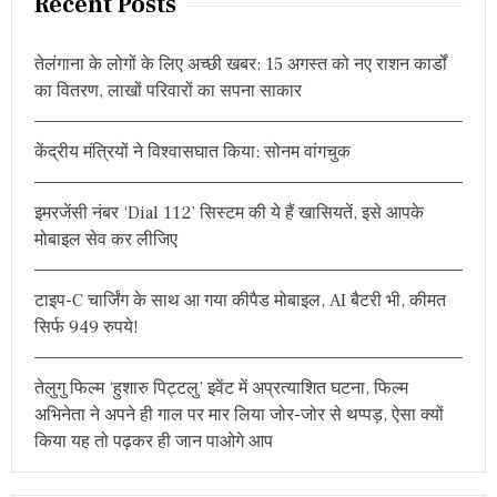
Recent Posts
र
s
c
चे
h
ता
n
तेलंगाना के लोगों के लिए अच्छी खबर: 15 अगस्त को नए राशन कार्डों
व
f
नी
का वितरण, लाखों परिवारों का सपना साकार
a
o
जा
r
री
v
औ
केंद्रीय मंत्रियों ने विश्वासघात किया: सोनम वांगचुक
:
र
i
जा
नें
इमरजेंसी नंबर ‘Dial 112’ सिस्टम की ये हैं खासियतें, इसे आपके
g
K
मोबाइल सेव कर लीजिए
A
a
L
L
t
टाइप-C चार्जिंग के साथ आ गया कीपैड मोबाइल, AI बैटरी भी, कीमत
A
K
सिर्फ 949 रुपये!
i
K
A
o
D
तेलुगु फिल्म ‘हुशारु पिट्टलु’ इवेंट में अप्रत्याशित घटना, फिल्म
A
अभिनेता ने अपने ही गाल पर मार लिया जोर-जोर से थप्पड़, ऐसा क्यों
n
L
किया यह तो पढ़कर ही जान पाओगे आप
का
अ
र्थ