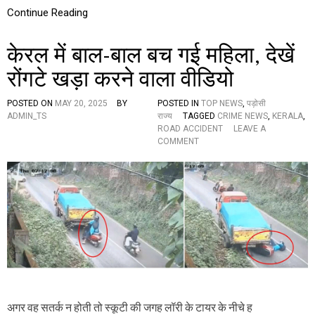
,
Continue Reading
म
हा
केरल में बाल-बाल बच गई महिला, देखें
रा
ष्ट्र
रोंगटे खड़ा करने वाला वीडियो
में
भी
बा
POSTED ON
MAY 20, 2025
BY
POSTED IN
TOP NEWS
,
पड़ोसी
रि
ADMIN_TS
राज्य
TAGGED
CRIME NEWS
,
KERALA
,
श
ROAD ACCIDENT
LEAVE A
,
O
COMMENT
ते
N
लं
के
गा
र
ना
ल
में
में
आ
बा
ज
ल
हो
-
गा
बा
आ
ल
ग
ब
म
च
न
ग
अगर वह सतर्क न होती तो स्कूटी की जगह लॉरी के टायर के नीचे ह