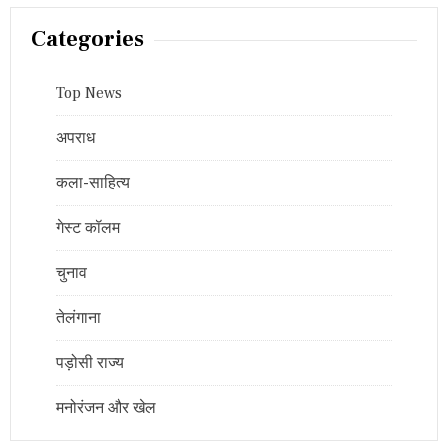
Categories
Top News
अपराध
कला-साहित्य
गेस्ट कॉलम
चुनाव
तेलंगाना
पड़ोसी राज्य
मनोरंजन और खेल