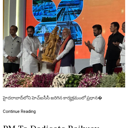
వా
ధా
రు
ని
”
న
రేం
ద్ర
మో
దీ
కి
కేం
ద్ర
మం
త్రి
జి
.
కి
ష
న్
రె
డ్డి
హైదరాబాద్‌లోని హెచ్‌ఐసీసీ జరిగిన కార్యక్రమంలో ప్రధాన�
ఘ
న
స్వా
Continue Reading
గ
తం
,