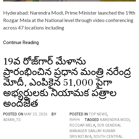
I
P
Hyderabad: Narendra Modi, Prime Minister launched the 19th
R
Rozgar Mela at the National level through video conferencing
I
M
across 47 locations including
E
M
Continue Reading
I
N
I
19వ రోజ్‌గార్ మేళాను
S
T
ప్రారంభించిన ప్రధాన మంత్రి నరేంద్ర
E
R
మోదీ, ఎంపికైన 51,000 పైగా
L
A
అభ్యర్థులకు నియామక పత్రాల
U
N
అందజేత
C
H
POSTED ON
MAY 23, 2026
BY
POSTED IN
TOP NEWS
,
E
ADMIN_TS
तेलंगाना
TAGGED
NARENDRA MODI
,
S
ROZGAR MELA
,
SCR GENERAL
1
MANAGER SANJAY KUMAR
9
SRIVASTAVA
,
SOUTH CENTRAL
T