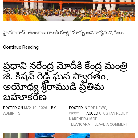
స్థా
ప
B
యి
త్రా
U
స్వే
ల
T
చ్ఛ
అం
E
ఇ
ద
D
చ్చి
హైదరాబాద్ : తెలంగాణ రాజకీయాల్లో మార్పు అనివార్యమని, “అబ
జే
ఉం
త
టే
మా
Continue Reading
వో
యి
ప్రధాని నరేంద్ర మోదీకి కేంద్ర మంత్రి
స్టు
ల
జి. కిషన్ రెడ్డి ఘన స్వాగతం,
ను
చా
అయోధ్య శ్రీరాముడి ప్రతిమ
లా
కా
బహూకరణ
లం
క్రి
త
POSTED ON
MAY 10, 2026
BY
POSTED IN
TOP NEWS
,
మే
ADMIN_TS
तेलंगाना
TAGGED
G KISHAN REDDY
,
అం
NARENDRA MODI
,
తం
O
TELANGANA
LEAVE A COMMENT
చే
N
సే
ప్ర