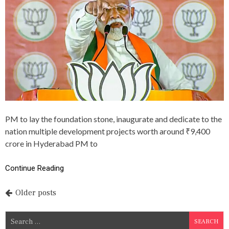
T
A
S
R
W
E
O
N
R
D
T
R
H
A
A
M
R
O
O
D
U
I
N
T
PM to lay the foundation stone, inaugurate and dedicate to the
D
O
V
nation multiple development projects worth around ₹9,400
1
I
crore in Hyderabad PM to
,
S
5
I
3
T
Continue Reading
5
K
C
A
P
Older posts
R
R
O
N
o
R
A
S
E
T