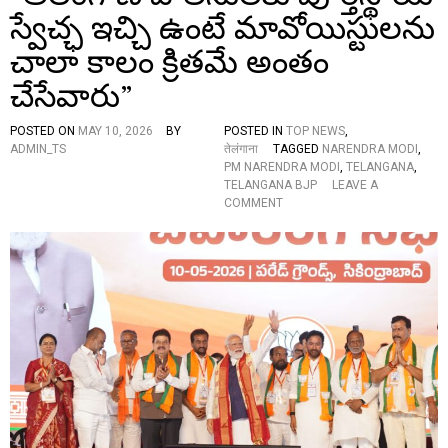
ద్ర
0
స్వేచ్ఛ ఇచ్చి ఉంటే మావోయిస్టులను
మో
A
దీ
చాలా కాలం క్రితమే అంతం
P
,
P
చేసేవారు”
ఎం
O
పి
I
కై
N
POSTED ON
MAY 10, 2026
BY
POSTED IN
TOP NEWS
,
న
T
ADMIN_TS
तेलंगाना
TAGGED
NARENDRA MODI
,
5
M
PM NARENDRA MODI
,
TELANGANA
,
1
E
TELANGANA BJP
LEAVE A
,
N
O
COMMENT
0
T
N
0
L
“
0
E
తె
పై
T
లం
గా
T
గా
అ
E
ణ
భ్య
R
పో
ర్థు
S
లీ
ల
D
సు
కు
I
ల
ని
S
కు
యా
T
పూ
మ
R
ర్తి
క
I