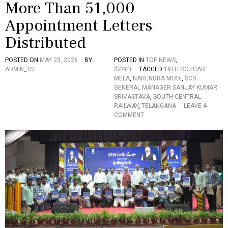
More Than 51,000
न
रें
Appointment Letters
द्र
Distributed
मो
दी
POSTED ON
MAY 23, 2026
BY
POSTED IN
TOP NEWS
,
ADMIN_TS
तेलंगाना
TAGGED
19TH ROZGAR
MELA
,
NARENDRA MODI
,
SCR
GENERAL MANAGER SANJAY KUMAR
SRIVASTAVA
,
SOUTH CENTRAL
RAILWAY
,
TELANGANA
LEAVE A
O
COMMENT
N
N
A
R
E
N
D
R
A
M
O
D