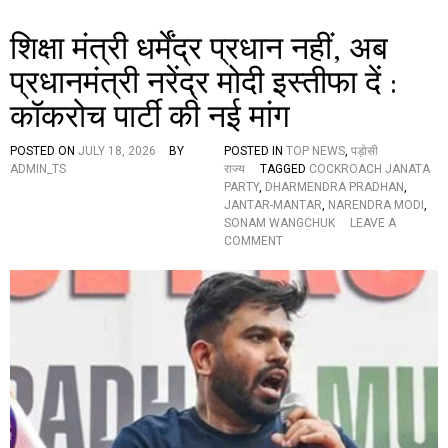
द
!
शिक्षा मंत्री धर्मेंद्र प्रधान नहीं, अब
!
के
प्रधानमंत्री नरेंद्र मोदी इस्तीफा दें :
ना
कॉकरोच पार्टी की नई मांग
रों
से
गूं
POSTED ON
JULY 18, 2026
BY
POSTED IN
TOP NEWS
,
पड़ोसी
ज
ADMIN_TS
राज्य
TAGGED
COCKROACH JANATA
र
PARTY
,
DHARMENDRA PRADHAN
,
हा
JANTAR-MANTAR
,
NARENDRA MODI
,
है
SONAM WANGCHUK
LEAVE A
जं
O
COMMENT
त
N
र
शि
-
क्षा
मं
मं
त
त्री
र
ध
,
र्में
इ
द्र
सी
प्र
लि
धा
ए
न
…