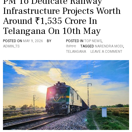
PM To Dedicate Railway
అ
Infrastructure Projects Worth
యో
ధ్య
Around ₹1,535 Crore In
శ్రీ
రా
Telangana On 10th May
ము
డి
ప్ర
POSTED ON
MAY 9, 2026
BY
POSTED IN
TOP NEWS
,
తి
ADMIN_TS
तेलंगाना
TAGGED
NARENDRA MODI
,
మ
O
TELANGANA
LEAVE A COMMENT
బ
N
హూ
P
క
M
ర
T
ణ
O
D
E
D
I
C
A
T
E
R
A