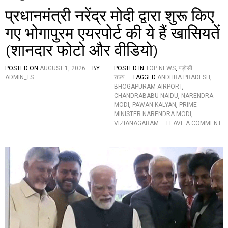
प्रधानमंत्री नरेंद्र मोदी द्वारा शुरू किए
गए भोगापुरम एयरपोर्ट की ये हैं खासियतें
(शानदार फोटो और वीडियो)
POSTED ON
AUGUST 1, 2026
BY
POSTED IN
TOP NEWS
,
पड़ोसी
ADMIN_TS
राज्य
TAGGED
ANDHRA PRADESH
,
BHOGAPURAM AIRPORT
,
CHANDRABABU NAIDU
,
NARENDRA
MODI
,
PAWAN KALYAN
,
PRIME
MINISTER NARENDRA MODI
,
VIZIANAGARAM
LEAVE A COMMENT
O
N
प्र
धा
न
मं
त्री
न
रें
द्र
मो