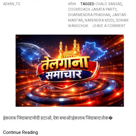
तें
ADMIN_TS
कॉलम
TAGGED
CHALO SANSAD
,
(
COCKROACH JANATA PARTY
,
शा
DHARMENDRA PRADHAN
,
JANTAR-
न
MANTAR
,
NARENDRA MODI
,
SONAM
दा
O
WANGCHUK
LEAVE A COMMENT
र
N
फो
मो
टो
दी
औ
ह
र
टा
वी
ओ
डि
,
यो
दे
)
श
ब
चा
ओ
!
इं
क
ला
इंकलाब जिंदाबाद!मोदी हटाओ, देश बचाओ!इंकलाब जिंदाबाद!लेक�
ब
जिं
दा
Continue Reading
बा