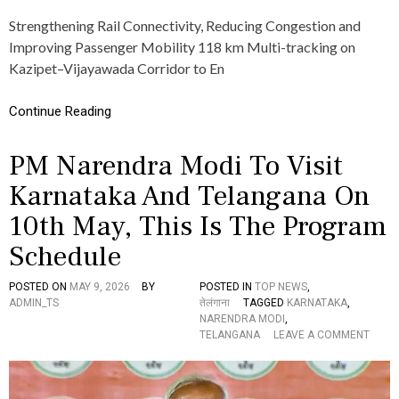
I
Strengthening Rail Connectivity, Reducing Congestion and
L
Improving Passenger Mobility 118 km Multi-tracking on
W
A
Kazipet–Vijayawada Corridor to En
Y
I
N
Continue Reading
F
R
PM Narendra Modi To Visit
A
S
Karnataka And Telangana On
T
R
10th May, This Is The Program
U
C
Schedule
T
U
R
POSTED ON
MAY 9, 2026
BY
POSTED IN
TOP NEWS
,
E
ADMIN_TS
तेलंगाना
TAGGED
KARNATAKA
,
P
NARENDRA MODI
,
R
O
TELANGANA
LEAVE A COMMENT
O
N
J
P
E
M
C
N