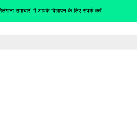
तेलंगाना समाचार' में आपके विज्ञापन के लिए संपर्क करें