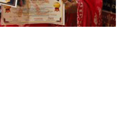
र
त्ना
ति
वा
री
को
‘
ग्लो
ब
ल
प्रा
इ
ड
अ
वॉ
र्ड
’
प्र
दा
न
,
प
ढ़ें
अ
ति