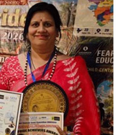
R
A
T
U
L
A
T
I
O
N
S
:
जी
टी
ए
वि
द्या
मं
दि
र
की
शि
क्षि
का