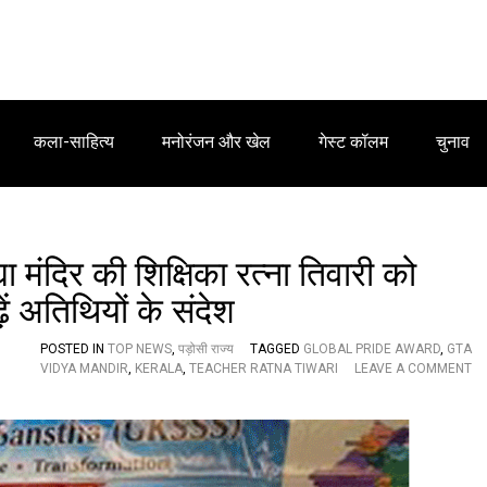
कला-साहित्य
मनोरंजन और खेल
गेस्ट कॉलम
चुनाव
मंदिर की शिक्षिका रत्ना तिवारी को
़ें अतिथियों के संदेश
POSTED IN
TOP NEWS
,
पड़ोसी राज्य
TAGGED
GLOBAL PRIDE AWARD
,
GTA
VIDYA MANDIR
,
KERALA
,
TEACHER RATNA TIWARI
LEAVE A COMMENT
O
N
C
O
N
G