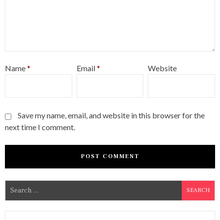
Name
*
Email
*
Website
Save my name, email, and website in this browser for the
next time I comment.
S
e
a