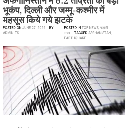
अफगानिस्तान में 6.2 तीव्रता का बड़ा
भूकंप, दिल्ली और जम्मू-कश्मीर में
महसूस किये गये झटके
POSTED ON
JUNE 27, 2026
BY
POSTED IN
TOP NEWS
,
पड़ोसी
ADMIN_TS
राज्य
TAGGED
AFGHANISTAN
,
EARTHQUAKE