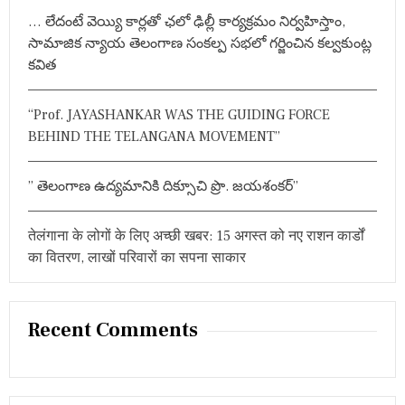
r
… లేదంటే వెయ్యి కార్లతో ఛలో ఢిల్లీ కార్యక్రమం నిర్వహిస్తాం,
:
సామాజిక న్యాయ తెలంగాణ సంకల్ప సభలో గర్జించిన కల్వకుంట్ల
కవిత
“Prof. JAYASHANKAR WAS THE GUIDING FORCE
BEHIND THE TELANGANA MOVEMENT”
” తెలంగాణ ఉద్యమానికి దిక్సూచి ప్రొ. జయశంకర్”
तेलंगाना के लोगों के लिए अच्छी खबर: 15 अगस्त को नए राशन कार्डों
का वितरण, लाखों परिवारों का सपना साकार
Recent Comments