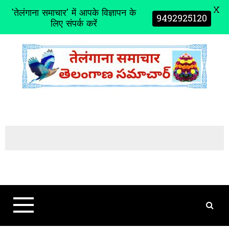
X
'तेलंगाना समाचार' में आपके विज्ञापन के
9492925120
लिए संपर्क करें
S
k
i
p
t
o
c
o
n
t
e
n
t