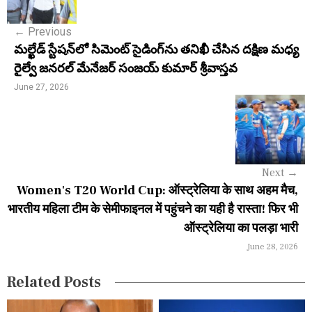
s
←
Previous
t
మల్ఖేడ్ స్టేషన్‌లో సిమెంట్ సైడింగ్‌ను తనిఖీ చేసిన దక్షిణ మధ్య
n
రైల్వే జనరల్ మేనేజర్ సంజయ్ కుమార్ శ్రీవాస్తవ
a
June 27, 2026
v
i
g
Next
→
a
Women's T20 World Cup: ऑस्ट्रेलिया के साथ अहम मैच,
भारतीय महिला टीम के सेमीफाइनल में पहुंचने का यही है रास्ता! फिर भी
t
ऑस्ट्रेलिया का पलड़ा भारी
i
June 28, 2026
o
Related Posts
n