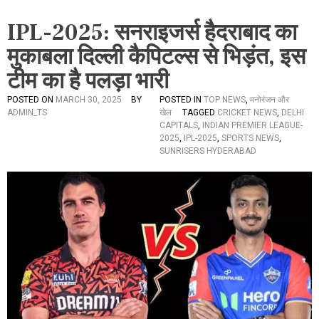
IPL-2025: सनराइजर्स हैदराबाद का
मुकाबला दिल्ली कैपिटल्स से भिड़ंत, इस
टीम का है पलड़ा भारी
POSTED ON
MARCH 30, 2025
BY
POSTED IN
TOP NEWS
,
मनोरंजन और
ADMIN_TS
खेल
TAGGED
CRICKET NEWS
,
DELHI
CAPITALS
,
INDIAN PREMIER LEAGUE-
2025
,
IPL-2025
,
SPORTS NEWS
,
SUNRISERS HYDERABAD