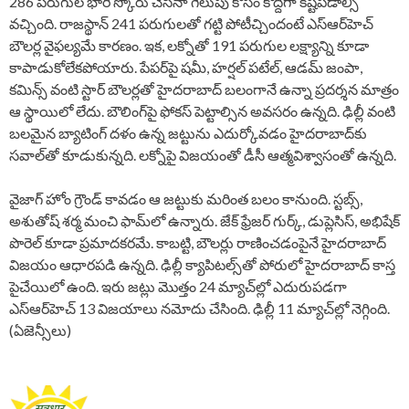
286 పరుగుల భారీ స్కోరు చేసినా గెలుపు కోసం కొద్దిగా కష్టపడాల్సి
వచ్చింది. రాజస్థాన్ 241 పరుగులతో గట్టి పోటీచ్చిందంటే ఎస్‌ఆర్‌హెచ్
బౌలర్ల వైఫల్యమే కారణం. ఇక, లక్నోతో 191 పరుగుల లక్ష్యాన్ని కూడా
కాపాడుకోలేకపోయారు. పేపర్‌పై షమీ, హర్షల్ పటేల్, ఆడమ్ జంపా,
కమిన్స్‌ వంటి స్టార్ బౌలర్లతో హైదరాబాద్ బలంగానే ఉన్నా ప్రదర్శన మాత్రం
ఆ స్థాయిలో లేదు. బౌలింగ్‌పై ఫోకస్ పెట్టాల్సిన అవసరం ఉన్నది. ఢిల్లీ వంటి
బలమైన బ్యాటింగ్ దళం ఉన్న జట్టును ఎదుర్కోవడం హైదరాబాద్‌కు
సవాల్‌తో కూడుకున్నది. లక్నోపై విజయంతో డీసీ ఆత్మవిశ్వాసంతో ఉన్నది.
వైజాగ్ హోం గ్రౌండ్ కావడం ఆ జట్టుకు మరింత బలం కానుంది. స్టబ్స్,
అశుతోష్ శర్మ మంచి ఫామ్‌లో ఉన్నారు. జేక్ ఫ్రేజర్ గుర్క్, డుప్లెసిస్, అభిషేక్
పొరెల్ కూడా ప్రమాదకరమే. కాబట్టి, బౌలర్లు రాణించడంపైనే హైదరాబాద్
విజయం ఆధారపడి ఉన్నది. ఢిల్లీ క్యాపిటల్స్‌తో పోరులో హైదరాబాద్‌ కాస్త
పైచేయిలో ఉంది. ఇరు జట్లు మొత్తం 24 మ్యాచ్‌ల్లో ఎదురుపడగా
ఎస్‌ఆర్‌హెచ్ 13 విజయాలు నమోదు చేసింది. ఢిల్లీ 11 మ్యాచ్‌ల్లో నెగ్గింది.
(ఏజెన్సీలు)
P