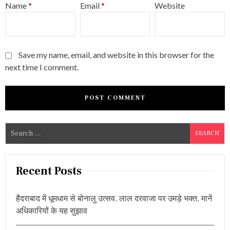
Name
*
Email
*
Website
Save my name, email, and website in this browser for the
next time I comment.
S
e
a
r
Recent Posts
c
h
हैदराबाद में धूमधाम से बोनालु उत्सव, लाल दरवाजा पर उमड़े भक्त, मानें
f
अधिकारियों के यह सुझाव
o
r