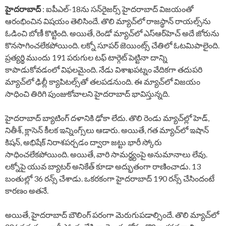
హైదరాబాద్
: ఐపీఎల్-18ను సన్‌రైజర్స్ హైదరాబాద్ విజయంతో
ఆరంభించిన విషయం తెలిసిందే. తొలి మ్యాచ్‌లో రాజస్థాన్ రాయల్స్‌‌ను
ఓడించి బోణీ కొట్టింది. అయితే, రెండో మ్యాచ్‌లో ఎస్‌ఆర్‌హెచ్‌ అదే జోరును
కొనసాగించలేకపోయింది. లక్నో సూపర్ జెయింట్స్ చేతిలో ఓటమిపాలైంది.
ప్రత్యర్థి ముందు 191 పరుగుల టఫ్ టార్గెట్ పెట్టినా దాన్ని
కాపాడుకోవడంలో విఫలమైంది. నేడు విశాఖపట్నం వేదికగా తదుపరి
మ్యాచ్‌లో ఢిల్లీ క్యాపిటల్స్‌తో తలపడనుంది. ఈ మ్యాచ్‌లో విజయం
సాధించి తిరిగి పుంజుకోవాలని హైదరాబాద్ భావిస్తున్నది.
హైదరాబాద్ బ్యాటింగ్ దళానికి ఢోకా లేదు. తొలి రెండు మ్యాచ్‌ల్లో హెడ్,
నితీశ్, క్లాసెన్ కీలక ఇన్నింగ్స్‌లు ఆడారు. అయితే, గత మ్యాచ్‌లో ఇషాన్
కిషన్, అభిషేక్ నిరాశపర్చడం ద్వారా జట్టు భారీ స్కోరు
సాధించలేకపోయింది. అయితే, వారి సామర్థ్యంపై అనుమానాలు లేవు.
లక్నోపై యువ బ్యాటర్ అనికేత్ కూడా అద్భుతంగా రాణించాడు. 13
బంతుల్లో 36 రన్స్ చేశాడు. ఒకరకంగా హైదరాబాద్ 190 రన్స్ చేసిందంటే
కారణం అతనే.
అయితే, హైదరాబాద్ బౌలింగ్ పరంగా మెరుగుపడాల్సిందే. తొలి మ్యాచ్‌లో