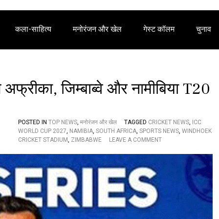
कला-साहित्य
मनोरंजन और खेल
गेस्ट कॉलम
चुनाव
फ्रीका, जिम्बाब्वे और नामीबिया T20
POSTED IN
TOP NEWS
,
मनोरंजन और खेल
TAGGED
CRICKET NEWS
,
ICC
WORLD CUP 2027
,
NAMIBIA
,
SOUTH AFRICA
,
SPORTS NEWS
,
WINDHOEK
O
CRICKET STADIUM
,
ZIMBABWE
LEAVE A COMMENT
N
I
C
C
W
O
R
L
D