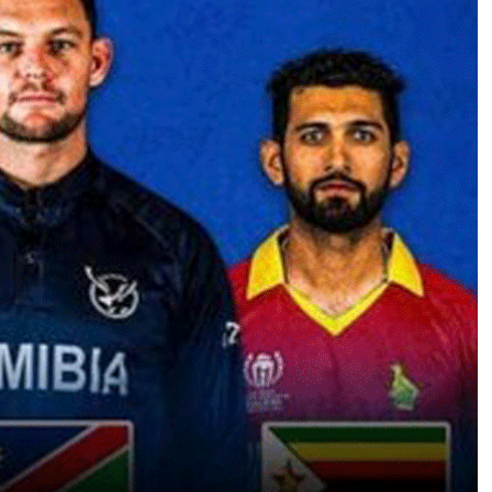
C
U
P
2
0
2
7
:
द
क्षि
ण
अ
फ्री
का
,
जि
म्बा
ब्वे
औ
र
ना
मी
बि
या