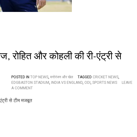
डे
आ
ज
,
सी
री
ज
ही
ल
ज, रोहित और कोहली की री-एंट्री से
क्ष्य
,
गि
ल
POSTED IN
के
TOP NEWS
,
मनोरंजन और खेल
TAGGED
CRICKET NEWS
,
EDGBASTON STADIUM
खे
,
INDIA VS ENGLAND
,
ODI
,
SPORTS NEWS
LEAVE
O
A COMMENT
ल
N
ने
भा
प
र
र
त
सं
ब
दे
ना
ह
म
,
इं
द