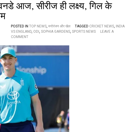
स
की
 वनडे आज, सीरीज ही लक्ष्य, गिल के
रा
अ
टी
प
ीम
-
ने
2
ना
POSTED IN
TOP NEWS
,
मनोरंजन और खेल
TAGGED
CRICKET NEWS
,
INDIA
0
म
VS ENGLAND
,
ODI
,
SOPHIA GARDENS
,
SPORTS NEWS
LEAVE A
,
प
O
COMMENT
सी
ह
N
री
ली
भा
ज
सी
र
प
री
त
र
ज
ब
भा
ना
र
म
त
इं
की
ग्लैं
न
ड
ज
के
र
बी
च
दू
स
रा
व
न