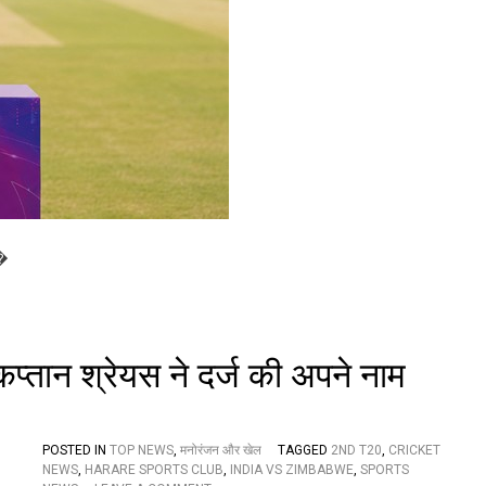
0
2
6
:
शे
ड्यू
ल
जा
री
,
भा
र
त
 �
-
पा
क
मु
का
 कप्तान श्रेयस ने दर्ज की अपने नाम
ब
ले
प
र
स
POSTED IN
TOP NEWS
,
मनोरंजन और खेल
TAGGED
2ND T20
,
CRICKET
ब
NEWS
,
HARARE SPORTS CLUB
,
INDIA VS ZIMBABWE
,
SPORTS
की