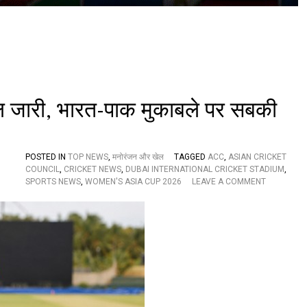
T
2
0
ट्रा
ई
-
सी
री
ज़
ल जारी, भारत-पाक मुकाबले पर सबकी
का
शे
ड्यू
ल
POSTED IN
TOP NEWS
,
मनोरंजन और खेल
TAGGED
ACC
,
ASIAN CRICKET
COUNCIL
,
CRICKET NEWS
,
DUBAI INTERNATIONAL CRICKET STADIUM
,
O
SPORTS NEWS
,
WOMEN'S ASIA CUP 2026
LEAVE A COMMENT
N
म
हि
ला
ए
शि
या
क
प
2