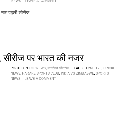
O
NEWS
LEAVE A COMMENT
न
N
ज
जि
रें
म्बा
,
ब्वे
जा
प
नें
र
क
भा
ब
र
है
त
स
की
20, सीरीज पर भारत की नजर
ग्रा
ब
म
ड़ी
POSTED IN
TOP NEWS
,
मनोरंजन और खेल
TAGGED
2ND T20
,
CRICKET
जी
NEWS
,
HARARE SPORTS CLUB
,
INDIA VS ZIMBABWE
,
SPORTS
त
O
NEWS
LEAVE A COMMENT
,
N
क
जि
प्ता
म्बा
न
ब्वे
श्रे
के
य
खि
स
ला
ने
फ
द
दू
र्ज