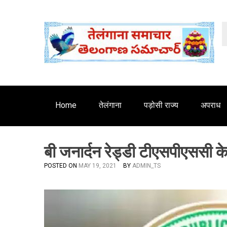
S
'
k
i
p
t
o
c
o
n
Home
तेलंगाना
पड़ोसी राज्य
अपराध
t
e
n
बी जनार्दन रेड्डी टीएसपीएससी क
t
POSTED ON
MAY 19, 2021
BY
ADMIN_TS