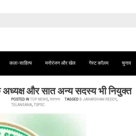
तेलंगाना समाचार' में आपके विज्ञापन के लिए संपर्क करें
कला-साहित्य
मनोरंजन और खेल
गेस्ट कॉलम
चुनाव
े अध्यक्ष और सात अन्य सदस्य भी नियुक्त
POSTED IN
TOP NEWS
,
तेलंगाना
TAGGED
B JANARDHAN REDDY
,
TELANGANA
,
TSPSC