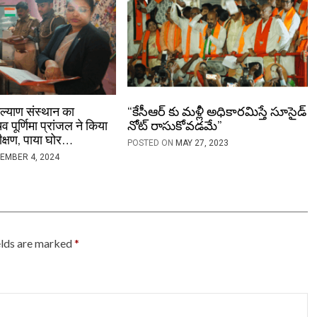
्याण संस्थान का
“కేసీఆర్ కు మళ్లీ అధికారమిస్తే సూసైడ్
 पूर्णिमा प्रांजल ने किया
నోట్ రాసుకోవడమే”
क्षण, पाया घोर…
POSTED ON
MAY 27, 2023
EMBER 4, 2024
elds are marked
*