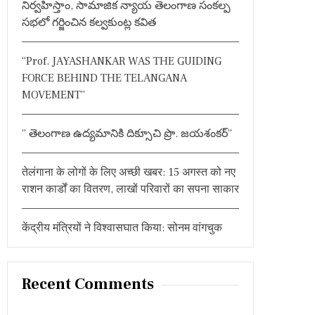
నిర్వహిస్తాం, సామాజిక న్యాయ తెలంగాణ సంకల్ప
o
సభలో గర్జించిన కల్వకుంట్ల కవిత
r
:
“Prof. JAYASHANKAR WAS THE GUIDING
FORCE BEHIND THE TELANGANA
MOVEMENT”
” తెలంగాణ ఉద్యమానికి దిక్సూచి ప్రొ. జయశంకర్”
तेलंगाना के लोगों के लिए अच्छी खबर: 15 अगस्त को नए
राशन कार्डों का वितरण, लाखों परिवारों का सपना साकार
केंद्रीय मंत्रियों ने विश्वासघात किया: सोनम वांगचुक
Recent Comments