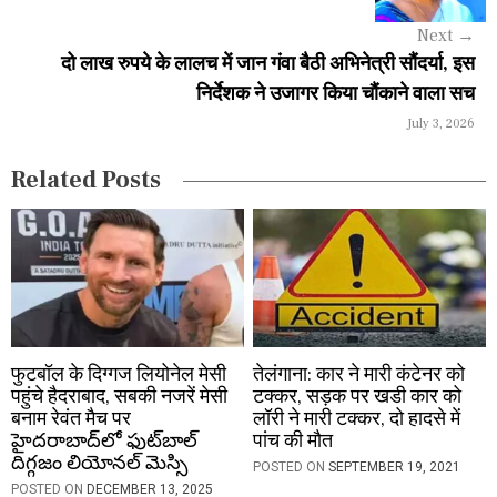
a
Next
→
दो लाख रुपये के लालच में जान गंवा बैठी अभिनेत्री सौंदर्या, इस
t
निर्देशक ने उजागर किया चौंकाने वाला सच
i
July 3, 2026
o
Related Posts
n
फुटबॉल के दिग्गज लियोनेल मेसी
तेलंगाना: कार ने मारी कंटेनर को
पहुंचे हैदराबाद, सबकी नजरें मेसी
टक्कर, सड़क पर खडी कार को
बनाम रेवंत मैच पर
लॉरी ने मारी टक्कर, दो हादसे में
హైదరాబాద్‌లో ఫుట్‌బాల్
पांच की मौत
దిగ్గజం లియోనల్ మెస్సి
POSTED ON
SEPTEMBER 19, 2021
POSTED ON
DECEMBER 13, 2025