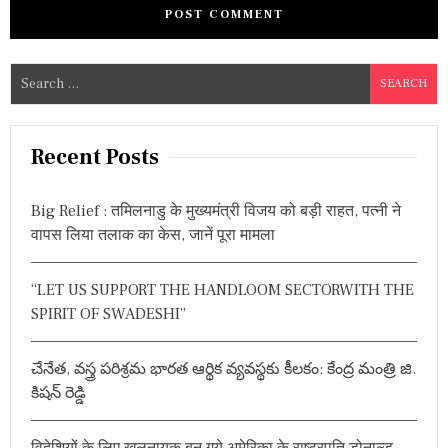
S
e
a
r
Recent Posts
c
h
Big Relief : तमिलनाडु के मुख्यमंत्री विजय को बड़ी राहत, पत्नी ने
f
वापस लिया तलाक का केस, जानें पूरा मामला
o
r
“LET US SUPPORT THE HANDLOOM SECTORWITH THE
:
SPIRIT OF SWADESHI”
చేనేత, వస్త్ర పరిశ్రమ భారత ఆర్థిక వ్యవస్థకు కీలకం: కేంద్ర మంత్రి జి.
కిషన్ రెడ్డి
विदेशियों के लिए खलनायक बन गये अमेरिका के राष्ट्रपति डोनाल्ड