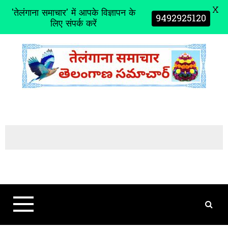
X
'तेलंगाना समाचार' में आपके विज्ञापन के
9492925120
लिए संपर्क करें
S
k
i
p
t
o
c
o
n
t
e
n
t