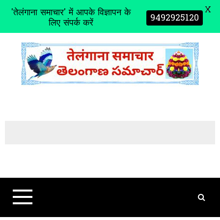
X
'तेलंगाना समाचार' में आपके विज्ञापन के
9492925120
लिए संपर्क करें
S
k
i
p
t
o
c
o
n
t
e
n
t