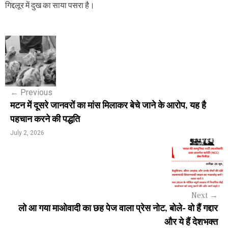
गिद्दलूर में दुख का साया पसरा है।
P
o
s
←
Previous
t
मटन में दूसरे जानवरों का मांस मिलाकर बेचे जाने के आरोप, यह है
n
पहचान करने की पद्धति
a
July 2, 2026
v
i
g
Next
→
a
लो आ गया माओवादी का छह पेज वाला प्रेस नोट, बोले- वो हैं गद्दार
और ये हैं देशभक्त
t