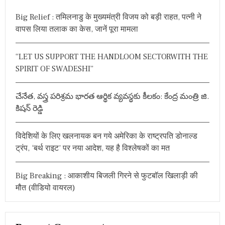
h
Big Relief : तमिलनाडु के मुख्यमंत्री विजय को बड़ी राहत, पत्नी ने
f
वापस लिया तलाक का केस, जानें पूरा मामला
o
r
“LET US SUPPORT THE HANDLOOM SECTORWITH THE
:
SPIRIT OF SWADESHI”
చేనేత, వస్త్ర పరిశ్రమ భారత ఆర్థిక వ్యవస్థకు కీలకం: కేంద్ర మంత్రి జి.
కిషన్ రెడ్డి
विदेशियों के लिए खलनायक बन गये अमेरिका के राष्ट्रपति डोनाल्ड
ट्रंप, ‘बर्थ राइट’ पर नया आदेश, यह है विश्लेषकों का मत
Big Breaking : आकाशीय बिजली गिरने से फुटबॉल खिलाड़ी की
मौत (वीडियो वायरल)