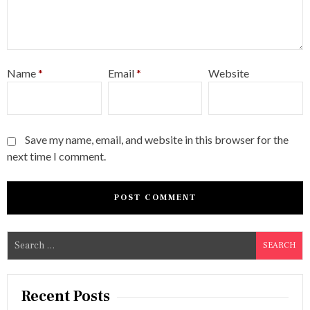
Name
*
Email
*
Website
Save my name, email, and website in this browser for the
next time I comment.
S
e
a
r
Recent Posts
c