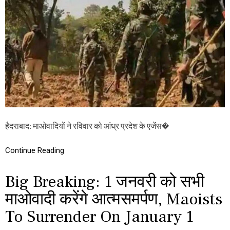
S
బృం
B
దం
A
ए
N
न
D
का
H
उं
:
ट
ए
र
जें
की
सी
स
में
च्चा
अ
ई
ल
का
र्ट
हैदराबाद: माओवादियों ने रविवार को आंध्र प्रदेश के एजेंस�
प
,
ता
ब
ल
स
Continue Reading
गा
से
एं
वा
गे
Big Breaking: 1 जनवरी को सभी
एं
ये
स्थ
स्टू
माओवादी करेंगे आत्मसमर्पण, Maoists
गि
डें
त
To Surrender On January 1
ट्स
,
ने