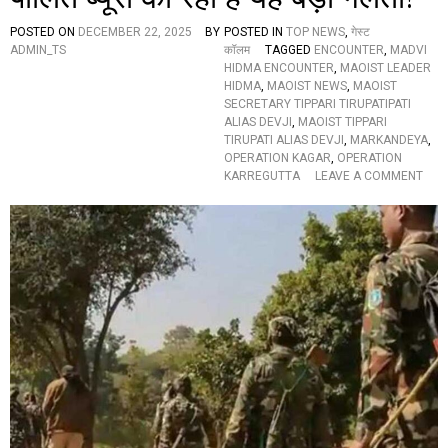
तृ
POSTED ON
DECEMBER 22, 2025
BY
POSTED IN
TOP NEWS
,
गेस्ट
त्व
ADMIN_TS
कॉलम
TAGGED
ENCOUNTER
,
MADVI
में
HIDMA ENCOUNTER
,
MAOIST LEADER
ज
HIDMA
,
MAOIST NEWS
,
MAOIST
ल्द
SECRETARY TIPPARI TIRUPATIPATI
ही
ALIAS DEVJI
,
MAOIST TIPPARI
ब
TIRUPATI ALIAS DEVJI
,
MARKANDEYA
,
ने
OPERATION KAGAR
,
OPERATION
गी
O
KARREGUTTA
LEAVE A COMMENT
न
N
ई
मा
पा
ओ
र्टी
वा
,
दी
इ
के
न
नु
मु
क
द्दों
सा
प
न
र
प
हैं
र
स
वि
ब
श्ले
की
ष