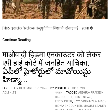
न
णा
ज
त्म
रें
क
ले
ख
:
[नोट- इस लेख के लेखक तेलुगु दैनिक 'दिशा' के संपादक है। इतना �
ऑ
प
रे
Continue Reading
श
न
माओवादी हिडमा एनकाउंटर को लेकर
क
गा
एपी हाई कोर्ट में जनहित याचिका,
र
की
ఏపీలో హై‌కోర్టులో మావోయిస్టు
स
फ
హిడ్మా…
ल
ता
औ
POSTED ON
DECEMBER 17, 2025
BY
POSTED IN
TOP NEWS
,
र
ADMIN_TS
अपराध
TAGGED
ANDHRA PRADESH
पो
HIGH COURT
,
CRIME NEWS
,
लि
ENCOUNTER
,
JAYA VINDHYALA
,
MADVI
त
HIDMA ENCOUNTER
,
MAOIST LEADER
ब्यू