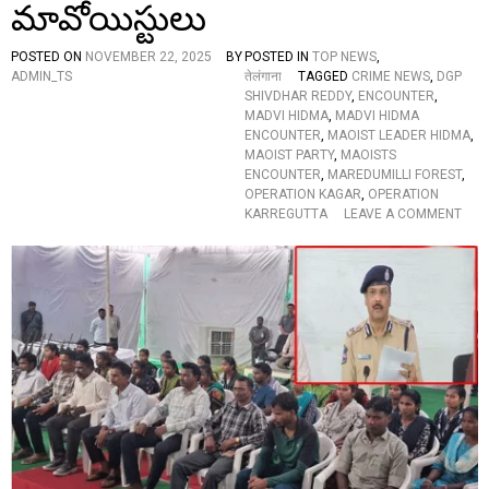
ने
మావోయిస్టులు
उ
ठा
POSTED ON
NOVEMBER 22, 2025
BY
POSTED IN
TOP NEWS
,
ए
ADMIN_TS
तेलंगाना
TAGGED
CRIME NEWS
,
DGP
ये
SHIVDHAR REDDY
,
ENCOUNTER
,
स
MADVI HIDMA
,
MADVI HIDMA
वा
ENCOUNTER
,
MAOIST LEADER HIDMA
,
ल
MAOIST PARTY
,
MAOISTS
ENCOUNTER
,
MAREDUMILLI FOREST
,
OPERATION KAGAR
,
OPERATION
O
KARREGUTTA
LEAVE A COMMENT
N
डी
जी
पी
के
सा
म
ने
3
7
मा
ओ
वा
दि