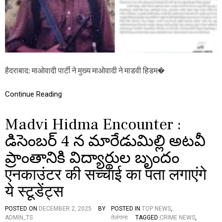
मा
औ
र
शं
क
र
ए
न
हैदराबाद: माओवादी पार्टी ने मुख्य माओवादी ने माडवी हिडम�
का
उं
ट
Continue Reading
र
प
र
Madvi Hidma Encounter :
जा
री
డిసెంబర్‌ 4 న మారేడుమిల్లి అటవీ
कि
ప్రాంతానికి విద్యార్థుల బృందం
या
ए
एनकाउंटर की सच्चाई का पता लगाएंगे
क
औ
ये स्टूडेंट्स
र
स
न
POSTED ON
DECEMBER 2, 2025
BY
POSTED IN
TOP NEWS
,
स
ADMIN_TS
तेलंगाना
TAGGED
CRIME NEWS
,