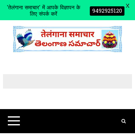
X
'तेलंगाना समाचार' में आपके विज्ञापन के
9492925120
लिए संपर्क करें
S
k
i
p
t
o
c
o
n
t
e
n
t