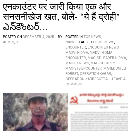
को
एनकाउंटर पर जारी किया एक और
र्ट
में
सनसनीखेज खत, बोले- “ये हैं द्रोही”
ज
न
ఎన్‌కౌంటర్‌…
हि
त
POSTED ON
DECEMBER 4, 2025
BY
POSTED IN
TOP NEWS
,
या
ADMIN_TS
अपराध
TAGGED
CRIME NEWS
,
चि
ENCOUNTER
,
ENCOUNTER NEWS
,
का
MADVI HIDMA
,
MADVI HIDMA
,
ENCOUNTER
,
MAOIST LEADER HIDMA
,
ఏ
MAOIST NEWS
,
MAOIST PARTY
,
పీ
MAOISTS ENCOUNTER
,
MAREDUMILLI
లో
FOREST
,
OPERATION KAGAR
,
హై‌
OPERATION KARREGUTTA
LEAVE A
కో
O
COMMENT
ర్టు
N
లో
मा
మా
ओ
వో
वा
యి
दी
స్టు
ने
హి
हि
డ్మా
ड
…