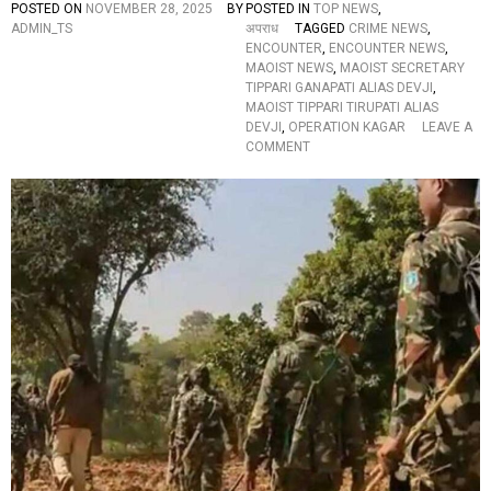
ता
POSTED ON
NOVEMBER 28, 2025
BY
POSTED IN
TOP NEWS
,
ओं
ADMIN_TS
अपराध
TAGGED
CRIME NEWS
,
औ
ENCOUNTER
,
ENCOUNTER NEWS
,
र
MAOIST NEWS
,
MAOIST SECRETARY
अ
TIPPARI GANAPATI ALIAS DEVJI
,
धि
MAOIST TIPPARI TIRUPATI ALIAS
का
DEVJI
,
OPERATION KAGAR
LEAVE A
रि
O
COMMENT
यों
N
को
B
चे
I
ता
G
व
B
नी
R
మా
E
వో
A
యి
K
స్టు
I
ల
N
బం
G
ద్‌
:
1
ज
न
व