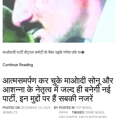
उं
ट
र
के
बा
द
ए
क
बा
र
फि
माओवादी पार्टी सेंट्रल कमेटी के मेंबर उइके गणेश उर्फ पा�
र
दे
व
Continue Reading
जी
की
आत्मसमर्पण कर चुके माओादी सोनू और
च
र्चा
आशन्ना के नेतृत्व में जल्द ही बनेगी नई
,
जा
पार्टी, इन मुद्दों पर हैं सबकी नजरें
नें
व
ज
POSTED ON
DECEMBER 24, 2025
BY
POSTED IN
TOP NEWS
,
ह
ADMIN_TS
तेलंगाना
TAGGED
CRIME NEWS
,
औ
ENCOUNTER
,
ENCOUNTER NEWS
,