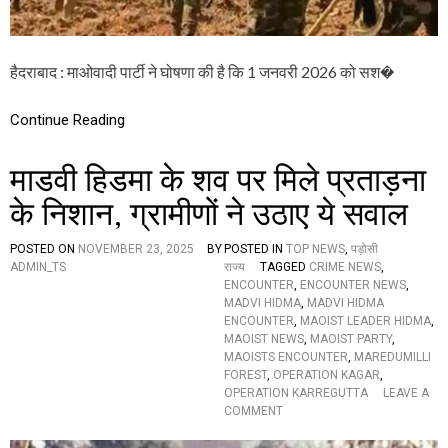
री
को
स
भी
हैदराबाद : माओवादी पार्टी ने घोषणा की है कि 1 जनवरी 2026 को सश�
मा
ओ
वा
Continue Reading
दी
क
माडवी हिडमा के शव पर मिले प्रताड़ना
रें
गे
के निशान, ग्रामीणों ने उठाए ये सवाल
आ
त्म
स
POSTED ON
NOVEMBER 23, 2025
BY
POSTED IN
TOP NEWS
,
पड़ोसी
म
ADMIN_TS
राज्य
TAGGED
CRIME NEWS
,
र्प
ENCOUNTER
,
ENCOUNTER NEWS
,
ण
MADVI HIDMA
,
MADVI HIDMA
,
ENCOUNTER
,
MAOIST LEADER HIDMA
,
M
MAOIST NEWS
,
MAOIST PARTY
,
A
MAOISTS ENCOUNTER
,
MAREDUMILLI
O
FOREST
,
OPERATION KAGAR
,
I
OPERATION KARREGUTTA
LEAVE A
S
O
COMMENT
T
N
S
मा