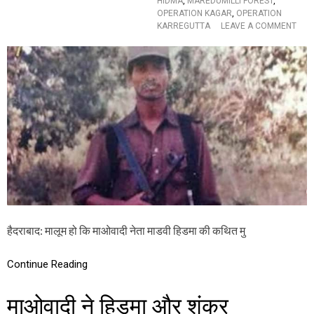
HIDMA
,
MAREDUMILLI FOREST
,
रो
OPERATION KAGAR
,
OPERATION
की
O
KARREGUTTA
LEAVE A COMMENT
र
N
ही
मा
है
ओ
य
वा
ह
दी
ब
हि
ड़ी
ड
ग
मा
ल
ए
ती
न
!
का
उं
ट
र
को
ले
हैदराबाद: मालूम हो कि माओवादी नेता माडवी हिडमा की कथित मु
क
र
Continue Reading
ए
पी
हा
माओवादी ने हिडमा और शंकर
ई