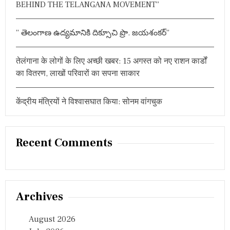
పో
BEHIND THE TELANGANA MOVEMENT”
g
యి
న
a
3
” తెలంగాణ ఉద్యమానికి దిక్సూచి ప్రొ. జయశంకర్”
7
t
మం
ది
तेलंगाना के लोगों के लिए अच्छी खबर: 15 अगस्त को नए राशन कार्डों
i
మా
का वितरण, लाखों परिवारों का सपना साकार
వో
o
యి
స్టు
केंद्रीय मंत्रियों ने विश्वासघात किया: सोनम वांगचुक
n
లు
Recent Comments
Archives
August 2026