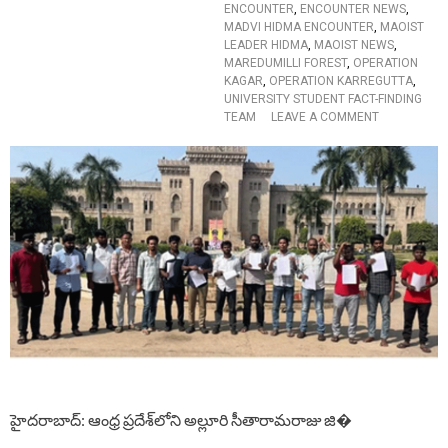
नी
ENCOUNTER
,
ENCOUNTER NEWS
,
खे
MADVI HIDMA ENCOUNTER
,
MAOIST
ज
LEADER HIDMA
,
MAOIST NEWS
,
ख
MAREDUMILLI FOREST
,
OPERATION
त
KAGAR
,
OPERATION KARREGUTTA
,
,
UNIVERSITY STUDENT FACT-FINDING
बो
O
TEAM
LEAVE A COMMENT
ले
N
-
M
“
A
ये
D
हैं
V
द्रो
I
ही
H
”
I
ఎ
D
న్‌
M
కౌం
A
ట
E
ర్‌
N
…
C
O
U
హైదరాబాద్‌: ఆంధ్ర ప్రదేశ్‌లోని అల్లూరి సీతారామరాజు జి�
N
T