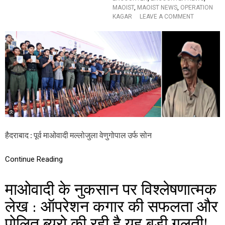
र
MAOIST
,
MAOIST NEWS
,
OPERATION
भी
O
KAGAR
LEAVE A COMMENT
हैं
N
ब
आ
हु
त्म
त
स
कु
म
छ
र्प
…
ण
क
र
चु
के
मा
ओा
हैदराबाद : पूर्व माओवादी मल्लोजुला वेणुगोपाल उर्फ ​​सोन
दी
सो
Continue Reading
नू
औ
र
माओवादी के नुकसान पर विश्लेषणात्मक
आ
श
लेख : ऑपरेशन कगार की सफलता और
न्ना
के
पोलित ब्यूरो की रही है यह बड़ी गलती!
ने