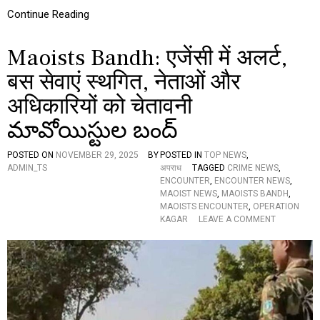
E
Continue Reading
R
:
డి
Maoists Bandh: एजेंसी में अलर्ट,
సెం
బ
बस सेवाएं स्थगित, नेताओं और
ర్‌
अधिकारियों को चेतावनी
4
న
మావోయిస్టుల బంద్‌
మా
రే
డు
POSTED ON
NOVEMBER 29, 2025
BY
POSTED IN
TOP NEWS
,
మి
ADMIN_TS
अपराध
TAGGED
CRIME NEWS
,
ల్లి
ENCOUNTER
,
ENCOUNTER NEWS
,
అ
MAOIST NEWS
,
MAOISTS BANDH
,
ట
MAOISTS ENCOUNTER
,
OPERATION
వీ
O
KAGAR
LEAVE A COMMENT
ప్రాం
N
తా
M
ని
A
కి
O
వి
I
ద్యా
S
ర్థు
T
ల