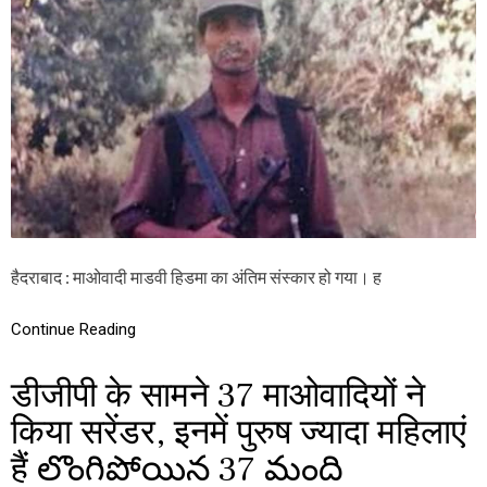
T
ड
O
वी
S
हि
U
ड
R
मा
R
के
E
श
N
व
D
प
E
र
R
मि
O
ले
N
प्र
J
ता
हैदराबाद : माओवादी माडवी हिडमा का अंतिम संस्कार हो गया। ह
A
ड़
N
ना
U
Continue Reading
के
A
नि
R
शा
डीजीपी के सामने 37 माओवादियों ने
Y
न
1
,
किया सरेंडर, इनमें पुरुष ज्यादा महिलाएं
ग्रा
मी
हैं లొంగిపోయిన 37 మంది
णों