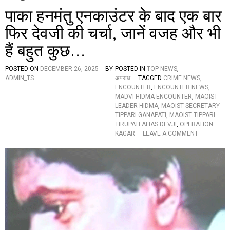
पाका हनमंतु एनकाउंटर के बाद एक बार
फिर देवजी की चर्चा, जानें वजह और भी
हैं बहुत कुछ…
POSTED ON
DECEMBER 26, 2025
BY
POSTED IN
TOP NEWS
,
ADMIN_TS
अपराध
TAGGED
CRIME NEWS
,
ENCOUNTER
,
ENCOUNTER NEWS
,
MADVI HIDMA ENCOUNTER
,
MAOIST
LEADER HIDMA
,
MAOIST SECRETARY
TIPPARI GANAPATI
,
MAOIST TIPPARI
TIRUPATI ALIAS DEVJI
,
OPERATION
O
KAGAR
LEAVE A COMMENT
N
पा
का
ह
न
मं
तु
ए
न
का