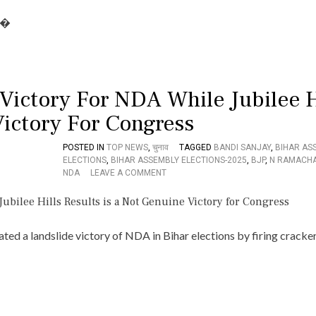
డి
टे
ొచ�
సం
ने
జ
छु
య్
आ
నో
ना
టి
ब
నుం
लि
 Victory For NDA While Jubilee H
డి
गा
హిం
के
Victory For Congress
దు
प्रा
త్వం
इ
POSTED IN
TOP NEWS
,
चुनाव
TAGGED
BANDI SANJAY
,
BIHAR AS
ఆ
वे
ELECTIONS
,
BIHAR ASSEMBLY ELECTIONS-2025
,
BJP
,
N RAMACH
గి
ट
O
NDA
LEAVE A COMMENT
పో
पा
N
తే
र्ट
B
శ్వా
,
I
స
P
H
ఆ
O
ed a landslide victory of NDA in Bihar elections by firing cracke
A
గి
C
R
పో
S
R
యి
O
E
న
के
S
ట్లే
स
U
”
द
L
र्ज