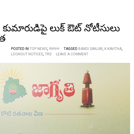
కుమారుడిపై లుక్ ఔట్ నోటీసులు
ిత
POSTED IN
TOP NEWS
,
तेलंगाना
TAGGED
BANDI SANJAY
,
K KAVITHA
,
O
LOOKOUT NOTICES
,
TRS
LEAVE A COMMENT
N
పా
రి
పో
తా
డు
!
బం
డి
సం
జ
య్
కు
మా