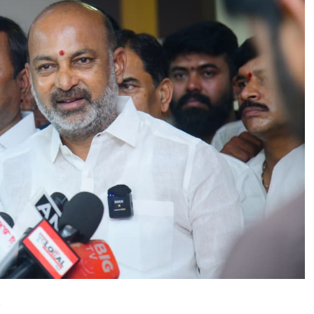
పై
కా
షా
య
జెం
డా
క
ప్పా
ల్సిం
దే
,
అ
దే
నా
చి
వ
రి
కో
రి
క
”
�