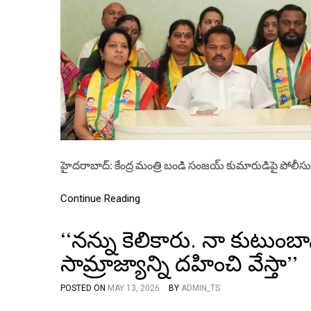
హైదరాబాద్: కేంద్ర మంత్రి బండి సంజయ్ కుమారుడిపై పోలీ
Continue Reading
‘‘నన్ను కెలికారు. నా కుటుంబాన
సామ్రాజ్యాన్ని దహించి వేస్తా’’
POSTED ON
MAY 13, 2026
BY
ADMIN_TS