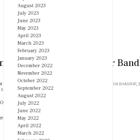
August 2023
July 2023
June 2023
May 2023
April 2023
March 2023
February 2023
January 2023
Commission On Minister Bandi
December 2022
November 2022
October 2022
IN
TOP NEWS
,
तेलंगाना
TAGGED
BANDI SANJAY
,
BANDI SANJAY'S SON BHAGIRAT
,
September 2022
O
 BANDI SANJAY
,
POCSO CASE
LEAVE A COMMENT
August 2022
N
B
July 2022
R
June 2022
S
ation seeking urgent intervention a
May 2022
W
O
April 2022
M
March 2022
A
N