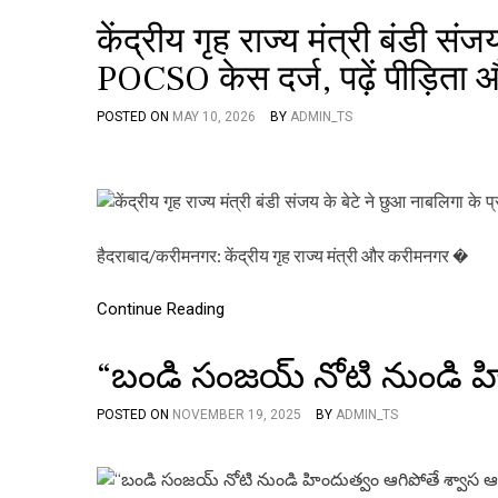
केंद्रीय गृह राज्य मंत्री बंडी संज
POCSO केस दर्ज, पढ़ें पीड़िता औ
POSTED ON
MAY 10, 2026
BY
ADMIN_TS
हैदराबाद/करीमनगर: केंद्रीय गृह राज्य मंत्री और करीमनगर �
Continue Reading
“బండి సంజయ్ నోటి నుండి హి
POSTED ON
NOVEMBER 19, 2025
BY
ADMIN_TS