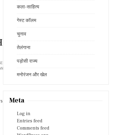
I
T
कला-साहित्य
T
E
गेस्ट कॉलम
D
T
O
चुनाव
ills
W
O
तेलंगाना
M
A
N
पड़ोसी राज्य
SEMBLY
C
ANDRA RAO
,
O
मनोरंजन और खेल
M
M
I
S
S
Meta
rs and
I
O
Log in
N
O
Entries feed
N
Comments feed
M