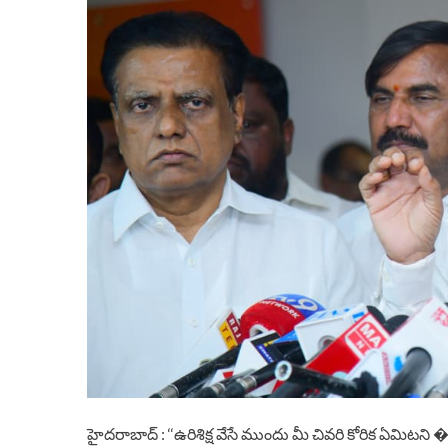
హైదరాబాద్ : ‘‘ఉరిశిక్ష వేసే ముందు మీ చివరి కోరిక ఏమిటని 