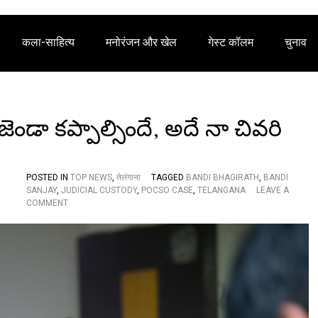
कला-साहित्य
मनोरंजन और खेल
गेस्ट कॉलम
चुनाव
ండా కప్పాల్సిందే, అదే నా చివరి
POSTED IN
TOP NEWS
,
तेलंगाना
TAGGED
BANDI BHAGIRATH
,
BANDI
SANJAY
,
JUDICIAL CUSTODY
,
POCSO CASE
,
TELANGANA
LEAVE A
O
COMMENT
N
త
థా
స్తు
!
“
నా
శ
వం