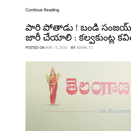
Continue Reading
పారి పోతాడు ! బండి సంజయ్ 
జారీ చేయాలి : కల్వకుంట్ల కవ
POSTED ON
MAY 13, 2026
BY
ADMIN_TS