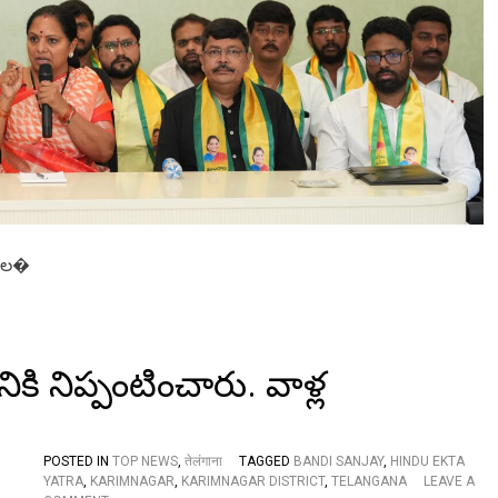
రు
డి
పై
లు
క్
ఔ
ట్
నో
టీ
సు
లు
జా
రీ
సుల�
చే
యా
లి
:
క
ల్వ
ికి నిప్పంటించారు. వాళ్ల
కుం
ట్ల
క
వి
POSTED IN
TOP NEWS
,
तेलंगाना
TAGGED
BANDI SANJAY
,
HINDU EKTA
త
YATRA
,
KARIMNAGAR
,
KARIMNAGAR DISTRICT
,
TELANGANA
LEAVE A