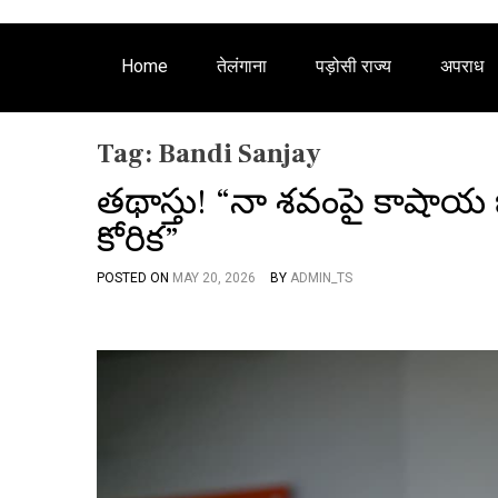
Home
तेलंगाना
पड़ोसी राज्य
अपराध
Tag:
Bandi Sanjay
తథాస్తు! “నా శవంపై కాషాయ జె
కోరిక”
POSTED ON
MAY 20, 2026
BY
ADMIN_TS