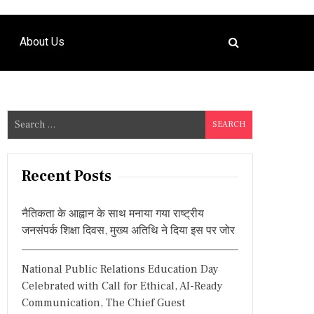
About Us
S
e
a
r
Recent Posts
c
h
नैतिकता के आह्वान के साथ मनाया गया राष्ट्रीय
f
जनसंपर्क शिक्षा दिवस, मुख्य अतिथि ने दिया इस पर जोर
o
r
National Public Relations Education Day
:
Celebrated with Call for Ethical, AI-Ready
Communication, The Chief Guest