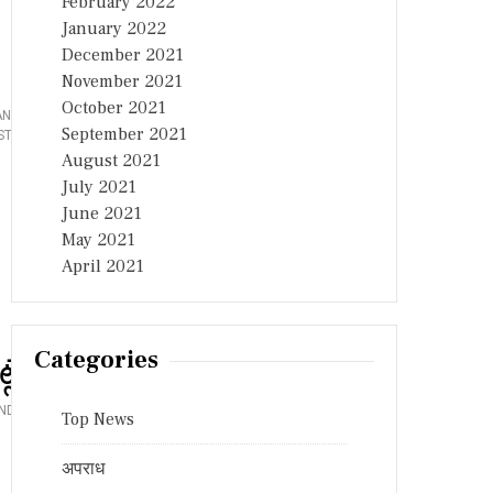
February 2022
L
January 2022
E
December 2021
A
November 2021
D
E
October 2021
ANJAY'S SON
R
September 2021
STER OF STATE
S
August 2021
C
O
July 2021
M
June 2021
P
May 2021
L
A
April 2021
I
N
T
C
Categories
O
లే”
P
Y
NDI SANJAY
,
BJP
,
TELANGANA
,
VIKARABAD
LEAVE A
S
Top News
U
B
अपराध
M