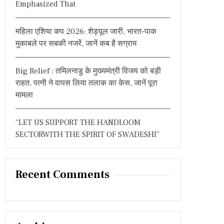
Emphasized That
महिला एशिया कप 2026: शेड्यूल जारी, भारत-पाक
मुकाबले पर सबकी नजरें, जानें कब है सग्राम
Big Relief : तमिलनाडु के मुख्यमंत्री विजय को बड़ी
राहत, पत्नी ने वापस लिया तलाक का केस, जानें पूरा
मामला
“LET US SUPPORT THE HANDLOOM
SECTORWITH THE SPIRIT OF SWADESHI”
Recent Comments