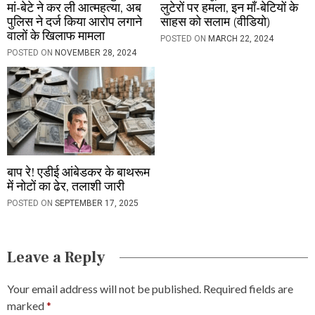
मां-बेटे ने कर ली आत्महत्या, अब
लुटेरों पर हमला, इन माँ-बेटियों के
पुलिस ने दर्ज किया आरोप लगाने
साहस को सलाम (वीडियो)
वालों के खिलाफ मामला
POSTED ON
MARCH 22, 2024
POSTED ON
NOVEMBER 28, 2024
बाप रे! एडीई आंबेडकर के बाथरूम
में नोटों का ढेर, तलाशी जारी
POSTED ON
SEPTEMBER 17, 2025
Leave a Reply
Your email address will not be published.
Required fields are
marked
*