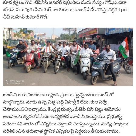
కూన శ్రీశైలం గౌడ్, టిపిసిసి జనరల్ సెక్రటరీలు మధు సత్యం గౌడ్,ఇందిరా
శోభన్, పలువురు సీనియర్ నాయకులు అంబర్ పేట్ చౌరస్తా దగ్గర Tpcc
చీఫ్ మహేష్ కుమార్ గౌడ్.
బంద్ విజయ వంతం అయ్యింది..ప్రజలు స్వచ్ఛందoగా బంద్ లో
పాల్గొన్నారు. మాకు ఉన్న చిత్త శుద్ధి ఏపార్టీ కి లేదు. కుల సర్వే
చేసాము..GOఇచ్చాము. కేంద్ర ప్రభుత్వం బీజేపీ బిసి బిల్లు ఆమోదం
తెలపాలని త్వరలోనే సీఎం అధ్యక్షతన మోడీ నీ కలుస్తాము. ప్రభుత్వ
పరంగా 42 శాతం తో ఎన్నికలు వెళ్లాలని చూస్తున్నాము. సాధ్య సాధ్యలు
పరిశీలించిన తరువాత స్థానిక ఎన్నికల పై నిర్ణయం తీసుకుంటాము.