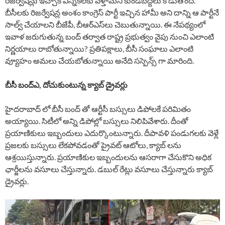
రిజర్వేషన్లు ఇచ్చాకే ఎన్నికలకు వెళ్తామని కుండబద్దలు కొడుతోంది.
బీసీలకు రిజర్వేషన్ల అంశం కాంగ్రెస్ పార్టీ ఇచ్చిన హామీ అని దాన్ని ఆ పార్టీనే
సాల్వ్ చేయాలని బీజేపీ, బీఆర్ఎస్‍లు చెబుతున్నాయి. ఈ నేపథ్యంలో
ఇవాళ జరుగుతున్న బంద్ తర్వాత రాష్ట్ర ప్రభుత్వం వైపు నుంచి ఎలాంటి
నిర్ణయాలు రాబోతున్నాయి? ప్రతిపక్షాలు, బీసీ సంఘాలు ఎలాంటి
వ్యూహం అమలు చేయబోతున్నాయి అనేది సస్పెన్స్ గా మారింది.
బీసీ బంద్ఎ, దోచుకుంటున్న క్యాబ్ డ్రైవర్లు
హైదరాబాద్​ లో బీసీ బంద్ తో ఆర్టీసీ బస్సులు డిపోలకే పరిమితం
అయ్యాయి. సిటీలో అన్ని డిపోల్లో బస్సులు నిలిపివేశారు. దీంతో
ప్రయాణికులు ఇబ్బందులు ఎదుర్కొంటున్నారు. దీపావళి పండుగలకు వెళ్లే
ప్రజలకు బస్సులు లేకపోవడంతో ప్రైవట్​ ఆటోలు, క్యాబ్​ లను
ఆశ్రయిస్తున్నారు. ప్రయాణికుల ఇబ్బందులను ఆసరాగా చేసుకొని అధిక
ఛార్జీలను వసూలు చేస్తున్నారు. డబుల్​ రేట్లు వసూలు చేస్తున్నారు క్యాబ్​
డ్రైవర్లు.