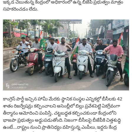
ఇక్కడ చెబుతున్న కేంద్రంలో అధికారంలో ఉన్న బీజేపీ ప్రభుత్వం మాత్రం
సహకరించడం లేదు.
కాంగ్రెస్ పార్టీ ఇచ్చిన హామీ మేరకు స్థానిక సంస్థల ఎన్నికల్లో బీసీలకు 42
శాతం రిజర్వేషన్లు కల్పించాలని అసెంబ్లీలో బిల్లు ప్రవేశపెట్టి ఏకగ్రీవంగా
తీర్మానం ఆమోదించి పంపిస్తే.. చట్టబద్ధత కల్పించకుండా కేంద్రంలోని
భాజపా ప్రభుత్వం అడ్డుపడుతోంది. నిజంగా బీసీలపై బీజేపీకి చిత్తశుద్ధి
ఉంటే….రాష్ట్రం నుంచి ప్రాతినిధ్యం వహిస్తున్న ఎంపీలు, ఇద్దరు కేంద్ర