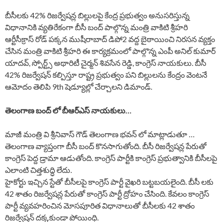
బీసీలకు 42% రిజర్వేషన్ల బిల్లులపై కేంద్ర ప్రభుత్వం అనుసరిస్తున్న
విధానానికి వ్యతిరేకంగా బీసీ బంద్ పాల్గొన్న మంత్రి వాకిటి శ్రీహరి
ఆర్టీసీక్రాస్ రోడ్ పక్కన ముషీరాబాద్ డిపో2 వద్ద బైఠాయించి నిరసన వ్యక్తం
చేసిన మంత్రి వాకిటి శ్రీహరి ఈ కార్యక్రమంలో పాల్గొన్న ఎంపీ అనిల్ కుమార్
యాదవ్, స్పోర్ట్స్ అథారిటీ చైర్మన్ శివసేన రెడ్డి, కాంగ్రెస్ నాయకులు. బీసీ
42% రిజర్వేషన్ కల్పిస్తూ రాష్ట్ర ప్రభుత్వం పని బిల్లులను కేంద్రం వెంటనే
ఆమోదం తెలిపి 9th షెడ్యూల్లో చేర్చాలని డిమాండ్.
తెలంగాణ బంద్ లో బీఆర్ఎస్ నాయకులు…
మాజీ మంత్రి వి శ్రీనివాస్ గౌడ్ తెలంగాణ భవన్ లో మాట్లాడుతూ …
తెలంగాణ వ్యాప్తంగా బీసీ బంద్ కొనసాగుతోంది. బీసీ రిజర్వేషన్ల పేరుతో
కాంగ్రెస్ పెద్ద డ్రామా ఆడుతోంది. కాంగ్రెస్ పార్టీకి కాంగ్రెస్ ప్రభుత్వానికి బీసీలపై
ఎలాంటి చిత్తశుద్ధి లేదు.
హైకోర్టు ఇచ్చిన స్టేతో బీసీలపై కాంగ్రెస్ పార్టీ వైఖరి బట్టబయలైంది. బీసీ లకు
42 శాతం రిజర్వేషన్ల పేరుతో కాంగ్రెస్ పార్టీ ద్రోహం చేసింది. కేవలం కాంగ్రెస్
పార్టీ వ్యవహరించిన మోసపూరిత విధానాలుతో బీసీలకు 42 శాతం
రిజర్వేషన్ దక్కకుండా పోయింధి.