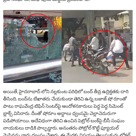
అయితే, హైదరాబాద్‌ లోని నల్లకుంట పరిధిలో బంద్ తీవ్ర ఉద్రిక్తతకు దారి
తీసింది. బంద్‌ను బేఖాతరు చేయకుండా తెరిచి ఉన్న బజాజ్ షో‌ రూంతో
పాటు రాఘవేంద్ర టిఫిన్ సెంటర్‌పై ఆందోళనకారులు పెద్ద పెద్ద సిమెంట్
బ్లాక్స్ విసిరారు. దీంతో షోరూం అద్దాలు ధ్వంసమై చెల్లాచెదురుగా
పడిపోయాయి. అదేవిధంగా తెరిచి ఉంచిన పెట్రోల్ బంక్‌పై బీసీ సంఘం
నాయకులు దాడికి పాల్పడ్డారు. అనంతరం పోట్రోల్ కొట్టే ఫ్యూయల్
మెషిన్లను వారు ధ్వంసం చేశారు. ఈ మేరకు విషయం తెలుసుకున్న లోకల్