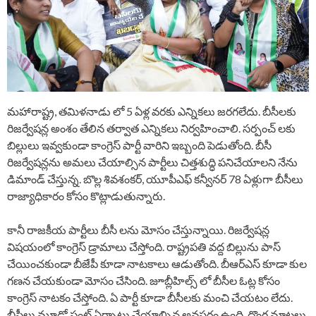
మహారాష్ట్ర, తమిళనాడు లో 5 ఏళ్ల వరకు ఎన్నికలు జరగలేదు. బీసీలకు
రిజర్వేషన్ల అంశం తేలిన తర్వాత ఎన్నికలు నిర్వహించాలి. సర్పంచ్ లకు
బిల్లులు ఇవ్వకుండా కాంగ్రెస్ పార్టీ వారిని ఇబ్బంది పెడుతోంది. బీసీ
రిజర్వేషన్లను అమలు చేయాల్సిన పార్టీలు చిత్తశుద్ధి పనిచేయాలని నేను
డిమాండ్ చేస్తున్న. బొల్ల శివశంకర్, యూపీఎఫ్ కన్వీనర్ 78 ఏళ్లుగా బీసీలు
రాజ్యాధికారం కోసం కొట్లాడుతున్నారు.
కానీ రాజకీయ పార్టీలు బీసీ లను మోసం చేస్తున్నాయి. రిజర్వేషన్ల
విషయంలో కాంగ్రెస్ డ్రామాలు చేస్తోంది. రాష్ట్రపతి వద్ద బిల్లును పాస్
చేయించకుండా బీజేపీ కూడా నాటకాలు ఆడుతోంది. బీఆర్ఎస్ కూడా కుల
గణన చేయకుండా మోసం చేసింది. జూబ్లీహిల్స్ లో బీసీల ఓట్ల కోసం
కాంగ్రెస్ నాటకం చేస్తోంది. ఏ పార్టీ కూడా బీసీలకు మంచి చేయటం లేదు.
బీసీలు మూడో ఫ్రంట్ ఏర్పాటు చేయాల్సిన అవసరం ఉంది. దొంగ మాటలు