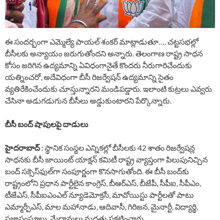
ఈ సందర్భంగా ఎమ్మెల్యే పాయల్ శంకర్ మాట్లాడుతూ…. చట్టసభల్లో
బీసీలకు అన్యాయం జరుగుతోందని అన్నారు. తెలంగాణ రాష్ట్ర సాధన
కోసం జరిగిన ఉద్యమాన్ని ఏవిధంగానైతే కొందరు నీరుగారిచేందుకు
యత్నించరో, అదేవిధంగా బీసీ రిజర్వేషన్ ఉద్యమాన్ని సైతం
వ్యతిరేకించేందుకు చూస్తున్నారని మండిపడ్డారు. ఇలాంటి కుట్రలు ఎవ్వరు
చేసినా అడుగడుగున బీసీలు అడ్డుకుంటారని పేర్కొన్నారు.
బీసీ బంద్‌ షాపులపై దాడులు
హైదరాబాద్
: స్థానిక సంస్థల ఎన్నికల్లో బీసీలకు 42 శాతం రిజర్వేషన్ల
సాధనకు బీసీ జాయింట్ యాక్షన్ కమిటీ రాష్ట్ర వ్యాప్తంగా పిలుపునిచ్చిన
బంద్ సక్సెస్‌ఫుల్‌గా సంపూర్ణంగా కొనసాగుతోంది. ఈ బీసీ బంద్‌కు
రాష్ట్రంలోని ప్రధాన పార్టీలైన కాంగ్రెస్, బీఆర్ఎస్, బీజేపీ, సీపీఐ, సీపీఎం,
టీజేఎస్, సీపీఐఎంఎల్‌ న్యూడెమోక్రసీ, మావోయిస్టు పార్టీలతో పాటు
ఎమ్మార్పీఎస్, మాల మహానాడు, ఆదివాసీ, గిరిజన, మైనార్టీ, విద్యార్థి,
ప్రజాసంఘాలు, మేధావులు మద్దతు ప్రకటించారు.