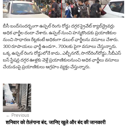
బీసీ బంద్​సందర్భంగా ఉప్పల్​ రింగు రోడ్డు దగ్గర ప్రైవేట్​ క్యాబ్​డ్రైవర్లు
అధిక ఛార్జీల దందా చేశారు. ఉప్పల్​ నుంచి హన్మకొండకు ప్రయాణికుల
నుంచి సాధారణ రేట్లకంటే అధికంగా డబుల్ ఛార్జీలను వసూలు చేశారు.
300 రూపాయలు ఛార్జీ ఉండగా.. 700లకు పైగా వసూలు చేస్తున్నారు.
ఒక్క ఉప్పల్​ రింగు రోడ్డులోనే కాదు.. ఎల్బీనగర్, సాగర్​రింగ్​రోడ్డు, సీబీఎస్
బస్ స్టేషన్ల దగ్గర ఊళ్లకు వెళ్లే ప్రయాణికులనుంచి అధిక ఛార్జీలు వసూలు
చేయడంపై ప్రయాణికులు ఆగ్రహం వ్యక్తం చేస్తున్నారు.
P
o
s
←
Previous
t
शनिवार को तेलंगाना बंद, जानिए खुले और बंद की जानकारी