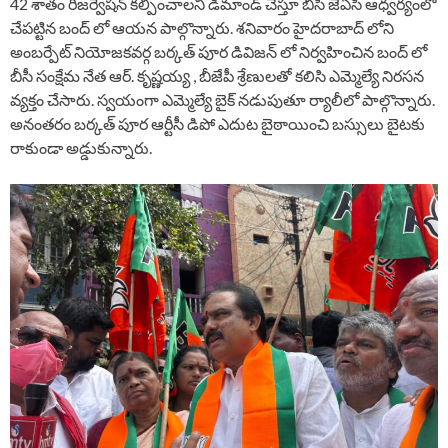
42 శాతం రిజర్వేషన్ కల్పించాలని డిమాండ్ చేస్తూ బీసీ జేఏసీ ఆధ్వర్యంలో
చేపట్టిన బంద్ లో ఆయన పాల్గొన్నారు. శనివారం హైదరాబాద్ లోని
అంబర్పేట్ నియోజకవర్గ బర్కత్ పూర డివిజన్ లో నిర్వహించిన బంద్ లో
బీసీ సంక్షేమ నేత ఆర్. కృష్ణయ్య , బీజేపీ శ్రేణులతో కలిసి ఎమ్మెల్యే నిరసన
వ్యక్తం చేసారు. స్వయంగా ఎమ్మెల్యే బైక్ నడుపుతూ ర్యాలీలో పాల్గొన్నారు.
అనంతరం బర్కత్ పూర ఆర్టీసీ డిపో ఎదుట బైఠాయించి బస్సులు బైటకు
రాకుండా అడ్డుకున్నారు.