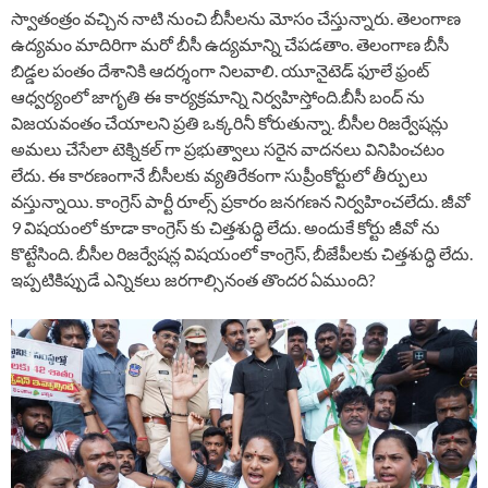
స్వాతంత్రం వచ్చిన నాటి నుంచి బీసీలను మోసం చేస్తున్నారు. తెలంగాణ
ఉద్యమం మాదిరిగా మరో బీసీ ఉద్యమాన్ని చేపడతాం. తెలంగాణ బీసీ
బిడ్డల పంతం దేశానికి ఆదర్శంగా నిలవాలి. యూనైటెడ్ ఫూలే ఫ్రంట్
ఆధ్వర్యంలో జాగృతి ఈ కార్యక్రమాన్ని నిర్వహిస్తోంది.బీసీ బంద్ ను
విజయవంతం చేయాలని ప్రతి ఒక్కరినీ కోరుతున్నా. బీసీల రిజర్వేషన్లు
అమలు చేసేలా టెక్నికల్ గా ప్రభుత్వాలు సరైన వాదనలు వినిపించటం
లేదు. ఈ కారణంగానే బీసీలకు వ్యతిరేకంగా సుప్రీంకోర్టులో తీర్పులు
వస్తున్నాయి. కాంగ్రెస్ పార్టీ రూల్స్ ప్రకారం జనగణన నిర్వహించలేదు. జీవో
9 విషయంలో కూడా కాంగ్రెస్ కు చిత్తశుద్ధి లేదు. అందుకే కోర్టు జీవో ను
కొట్టేసింది. బీసీల రిజర్వేషన్ల విషయంలో కాంగ్రెస్, బీజేపీలకు చిత్తశుద్ధి లేదు.
ఇప్పటికిప్పుడే ఎన్నికలు జరగాల్సినంత తొందర ఏముంది?