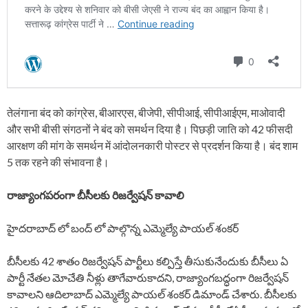
तेलंगाना बंद को कांग्रेस, बीआरएस, बीजेपी, सीपीआई, सीपीआईएम, माओवादी
और सभी बीसी संगठनों ने बंद को समर्थन दिया है। पिछड़ी जाति को 42 फीसदी
आरक्षण की मांग के समर्थन में आंदोलनकारी पोस्टर से प्रदर्शन किया है। बंद शाम
5 तक रहने की संभावना है।
రాజ్యాంగపరంగా బీసీలకు రిజర్వేషన్ కావాలి
హైదరాబాద్ లో బంద్ లో పాల్గొన్న ఎమ్మెల్యే పాయల్ శంకర్
బీసీలకు 42 శాతం రిజర్వేషన్ పార్టీలు కల్పిస్తే తీసుకునేందుకు బీసీలు ఏ
పార్టీ నేతల మోచేతి నీళ్లు తాగేవారుకాదని, రాజ్యాంగబద్ధంగా రిజర్వేషన్
కావాలని ఆదిలాబాద్ ఎమ్మెల్యే పాయల్ శంకర్ డిమాండ్ చేశారు. బీసీలకు