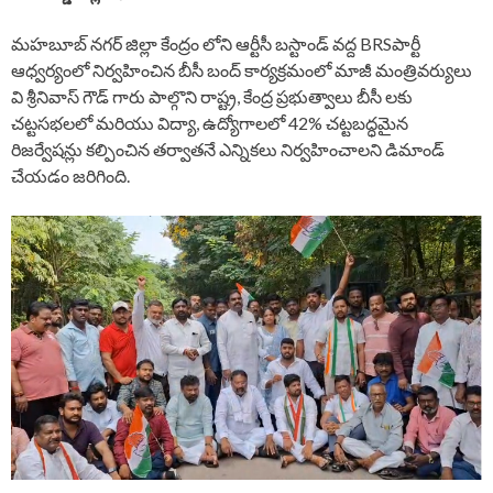
మహబూబ్ నగర్ జిల్లా కేంద్రం లోని ఆర్టీసీ బస్టాండ్ వద్ద BRSపార్టీ
ఆధ్వర్యంలో నిర్వహించిన బీసీ బంద్ కార్యక్రమంలో మాజీ మంత్రివర్యులు
వి శ్రీనివాస్ గౌడ్ గారు పాల్గొని రాష్ట్ర, కేంద్ర ప్రభుత్వాలు బీసీ లకు
చట్టసభలలో మరియు విద్యా, ఉద్యోగాలలో 42% చట్టబద్ధమైన
రిజర్వేషన్లు కల్పించిన తర్వాతనే ఎన్నికలు నిర్వహించాలని డిమాండ్
చేయడం జరిగింది.