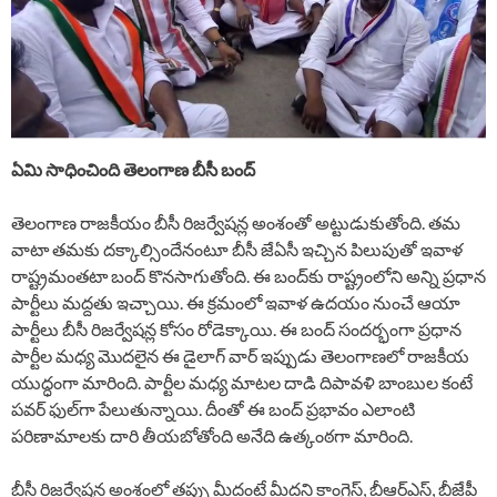
ఏమి సాధించింది తెలంగాణ బీసీ బంద్
తెలంగాణ రాజకీయం బీసీ రిజర్వేషన్ల అంశంతో అట్టుడుకుతోంది. తమ
వాటా తమకు దక్కాల్సిందేనంటూ బీసీ జేఏసీ ఇచ్చిన పిలుపుతో ఇవాళ
రాష్ట్రమంతటా బంద్ కొనసాగుతోంది. ఈ బంద్‍కు రాష్ట్రంలోని అన్ని ప్రధాన
పార్టీలు మద్దతు ఇచ్చాయి. ఈ క్రమంలో ఇవాళ ఉదయం నుంచే ఆయా
పార్టీలు బీసీ రిజర్వేషన్ల కోసం రోడెక్కాయి. ఈ బంద్ సందర్భంగా ప్రధాన
పార్టీల మధ్య మొదలైన ఈ డైలాగ్ వార్ ఇప్పుడు తెలంగాణలో రాజకీయ
యుద్ధంగా మారింది. పార్టీల మధ్య మాటల దాడి దిపావళి బాంబుల కంటే
పవర్ ఫుల్‍గా పేలుతున్నాయి. దీంతో ఈ బంద్ ప్రభావం ఎలాంటి
పరిణామాలకు దారి తీయబోతోంది అనేది ఉత్కంఠగా మారింది.
బీసీ రిజర్వేషన్ల అంశంలో తప్పు మీదంటే మీదని కాంగ్రెస్, బీఆర్ఎస్, బీజేపీ