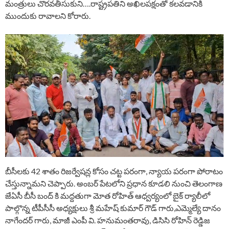
మంత్రులు చొరవతీసుకుని….రాష్ట్రపతిని అఖిలపక్షంతో కలవడానికి
ముందుకు రావాలని కోరారు.
బీసీలకు 42 శాతం రిజర్వేషన్ల కోసం చట్ట పరంగా, న్యాయ పరంగా పోరాటం
చేస్తున్నామని చెప్పారు. అంబర్ పేటలోని ప్రధాన కూడలి నుంచి తెలంగాణ
జేఏసీ బీసీ బంద్ కి మద్దతుగా మోత రోహిత్ ఆధ్వర్యంలో బైక్ ర్యాలీలో
పాల్గొన్న టీపీసీసీ అధ్యక్షులు శ్రీ మహేష్ కుమార్ గౌడ్ గారు,ఎమ్మెల్యే దానం
నాగేందర్ గారు, మాజీ ఎంపీ వి. హనుమంతరావు, డిసిసి రోహిన్ రెడ్డిజ