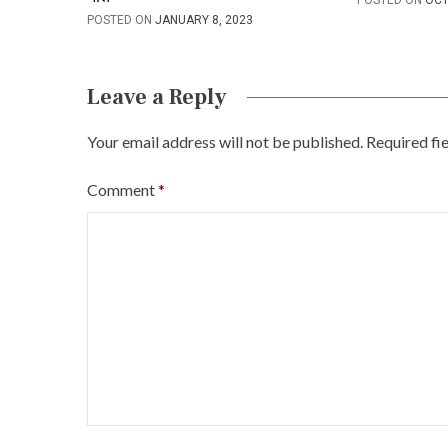
POSTED ON
JANUARY 8, 2023
t
i
Leave a Reply
o
n
Your email address will not be published.
Required fi
Comment
*