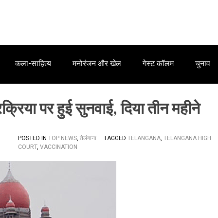
कला-साहित्य
मनोरंजन और खेल
गेस्ट कॉलम
चुनाव
प्रक्रिया पर हुई सुनवाई, दिया तीन महीने
POSTED IN
TOP NEWS
,
तेलंगाना
TAGGED
TELANGANA
,
TELANGANA HIGH
COURT
,
VACCINATION