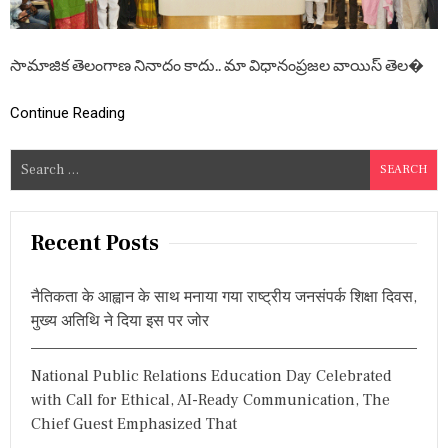
నం
న్నా
బా
రం
ట
టే
పా
సామాజిక తెలంగాణ నినాదం కాదు.. మా విధానంప్రజల వాయిస్ తెల�
…
ద
యా
Continue Reading
త్ర
,
కే
S
సీ
e
ఆ
ర్
a
గా
r
Recent Posts
రి
c
ఫొ
టో
h
नैतिकता के आह्वान के साथ मनाया गया राष्ट्रीय जनसंपर्क शिक्षा दिवस,
లే
f
కుం
मुख्य अतिथि ने दिया इस पर जोर
o
డా
జ
r
నం
National Public Relations Education Day Celebrated
:
లో
with Call for Ethical, AI-Ready Communication, The
కి
Chief Guest Emphasized That