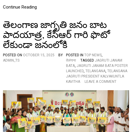
జ
Continue Reading
లు
చే
సి
తెలంగాణ జాగృతి జనం బాట
ప్ర
జ
పాదయాత్ర, కేసీఆర్ గారి ఫొటో
లం
లేకుండా జనంలోకి
ద
రి
కీ
POSTED ON
OCTOBER 15, 2025
BY
POSTED IN
TOP NEWS
,
శు
ADMIN_TS
तेलंगाना
TAGGED
JAGRUTI JANAM
భా
BATA
,
JAGRUTI JANAM BATA POSTER
కాం
LAUNCHED
,
TELANGANA
,
TELANGANA
క్ష
JAGRUTI PRESIDENT KALVAKUNTLA
లు
O
KAVITHA
LEAVE A COMMENT
తె
N
లి
తె
పి
లం
న
గా
క
ణ
వి
జా
త
గృ
,
తి
ఏ
జ
మ