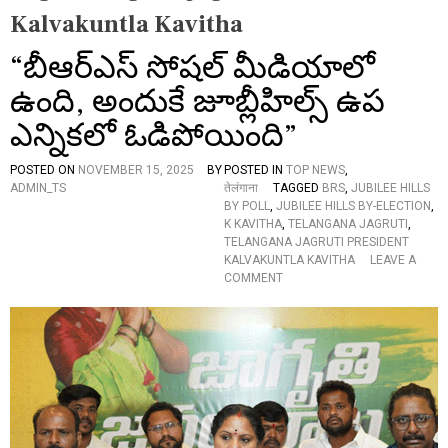
Kalvakuntla Kavitha
“బీఆర్ఎస్ సోషల్ మీడియాలో
ఉంది, అందుకే జూబ్లీహిల్స్‌ ఉప
ఎన్నికలో ఓడిపోయింది”
POSTED ON
NOVEMBER 15, 2025
BY
POSTED IN
TOP NEWS
,
ADMIN_TS
तेलंगाना
TAGGED
BRS
,
JUBILEE HILLS
BY POLL
,
JUBILEE HILLS BY-ELECTION
,
K KAVITHA
,
TELANGANA JAGRUTI
,
TELANGANA JAGRUTI PRESIDENT
KALVAKUNTLA KAVITHA
LEAVE A
O
COMMENT
N
“
బీ
ఆ
ర్
ఎ
స్
సో
ష