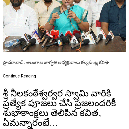
ల్
మీ
డి
యా
లో
ఉం
ది
,
అం
దు
కే
జూ
హైదరాబాద్ : తెలంగాణ జాగృతి అధ్యక్షురాలు కల్వకుంట్ల కవి�
బ్లీ
హి
ల్స్‌
Continue Reading
ఉ
ప
శ్రీ నీలకంఠేశ్వర్వర స్వామి వారికి
ఎ
న్ని
ప్రత్యేక పూజలు చేసి ప్రజలందరికీ
క
లో
శుభాకాంక్షలు తెలిపిన కవిత,
ఓ
డి
ఏమన్నారంటే…
పో
యిం