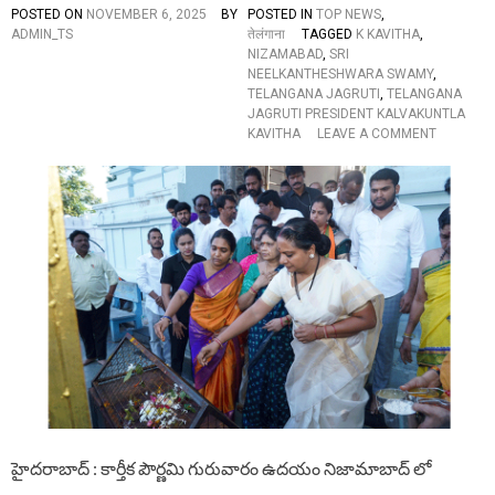
ది
POSTED ON
NOVEMBER 6, 2025
BY
POSTED IN
TOP NEWS
,
”
ADMIN_TS
तेलंगाना
TAGGED
K KAVITHA
,
NIZAMABAD
,
SRI
NEELKANTHESHWARA SWAMY
,
TELANGANA JAGRUTI
,
TELANGANA
JAGRUTI PRESIDENT KALVAKUNTLA
O
KAVITHA
LEAVE A COMMENT
N
శ్రీ
నీ
ల
కం
ఠే
శ్వ
ర్వ
ర
స్వా
మి
వా
రి
కి
ప్ర
త్యే
హైదరాబాద్ : కార్తీక పౌర్ణమి గురువారం ఉదయం నిజామాబాద్ లో
క
పూ